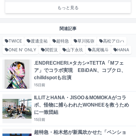
もっと見る
関連記事
TWICE
渡邊圭祐
超特急
草川拓弥
高松アロハ
ONE N' ONLY
関哲汰
山下永玖
高尾颯斗
HANA
.ENDRECHERI.×タカシ×TETTA「Mフェ
ア」でコラボ実現 EBiDAN、コブクロ、
chilldspotも出演
15日
前
ILLITとHANA・JISOO＆MOMOKAがコラ
ボ、怪物に捕らわれたWONHEEを救うため
に一致団結
15日
前
超特急・柏木悠が新風吹かせた「ペンショ