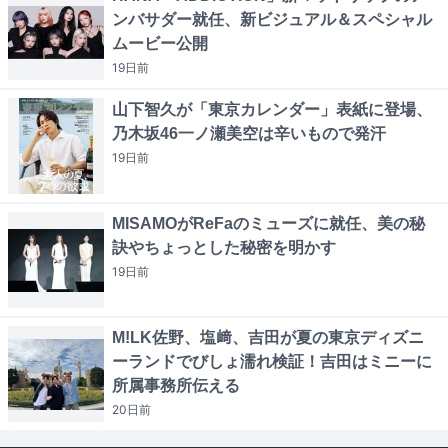
ンバサダー就任、新ビジュアル＆スペシャル
ムービー公開
19日
前
山下智久が「東京カレンダー」表紙に登場、
乃木坂46一ノ瀬美空は辛いもので発汗
19日
前
MISAMOがReFaのミューズに就任、美の秘
訣やちょっとした秘密を明かす
19日
前
M!LK佐野、塩﨑、吉田が夏の東京ディズニ
ーランドでびしょ濡れ検証！吉田はミニーに
所属事務所伝える
20日
前