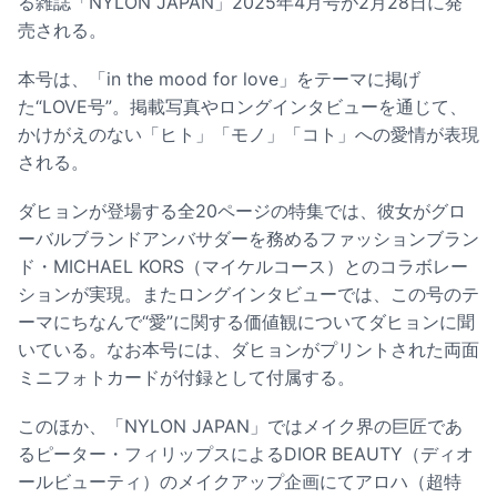
る雑誌「NYLON JAPAN」2025年4月号が2月28日に発
売される。
本号は、「in the mood for love」をテーマに掲げ
た“LOVE号”。掲載写真やロングインタビューを通じて、
かけがえのない「ヒト」「モノ」「コト」への愛情が表現
される。
ダヒョンが登場する全20ページの特集では、彼女がグロ
ーバルブランドアンバサダーを務めるファッションブラン
ド・MICHAEL KORS（マイケルコース）とのコラボレー
ションが実現。またロングインタビューでは、この号のテ
ーマにちなんで“愛”に関する価値観についてダヒョンに聞
いている。なお本号には、ダヒョンがプリントされた両面
ミニフォトカードが付録として付属する。
このほか、「NYLON JAPAN」ではメイク界の巨匠であ
るピーター・フィリップスによるDIOR BEAUTY（ディオ
ールビューティ）のメイクアップ企画にてアロハ（超特