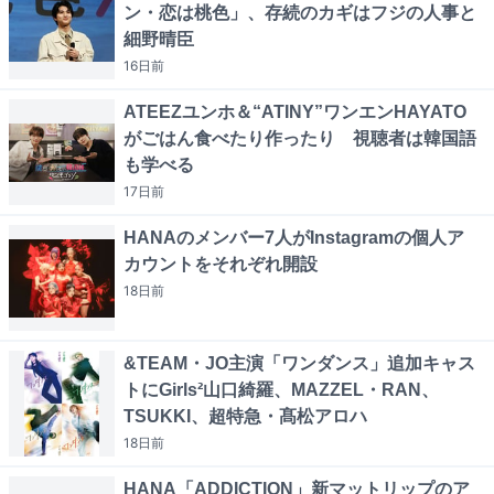
ン・恋は桃色」、存続のカギはフジの人事と
細野晴臣
16日
前
ATEEZユンホ＆“ATINY”ワンエンHAYATO
がごはん食べたり作ったり 視聴者は韓国語
も学べる
17日
前
HANAのメンバー7人がInstagramの個人ア
カウントをそれぞれ開設
18日
前
&TEAM・JO主演「ワンダンス」追加キャス
トにGirls²山口綺羅、MAZZEL・RAN、
TSUKKI、超特急・髙松アロハ
18日
前
HANA「ADDICTION」新マットリップのア