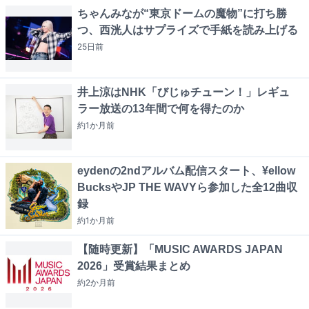
ちゃんみなが“東京ドームの魔物”に打ち勝
つ、西洸人はサプライズで手紙を読み上げる
25日
前
井上涼はNHK「びじゅチューン！」レギュ
ラー放送の13年間で何を得たのか
約1か月
前
eydenの2ndアルバム配信スタート、¥ellow
BucksやJP THE WAVYら参加した全12曲収
録
約1か月
前
【随時更新】「MUSIC AWARDS JAPAN
2026」受賞結果まとめ
約2か月
前