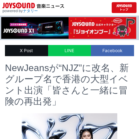
powered by
ナタリー
X Post
LINE
Facebook
NewJeansが“NJZ”に改名、新
グループ名で香港の大型イベ
ント出演「皆さんと一緒に冒
険の再出発」