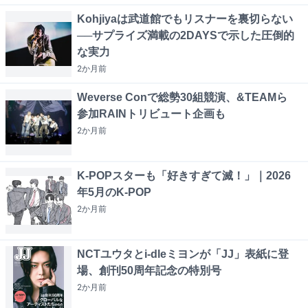
Kohjiyaは武道館でもリスナーを裏切らない
──サプライズ満載の2DAYSで示した圧倒的
な実力
2か月
前
Weverse Conで総勢30組競演、&TEAMら
参加RAINトリビュート企画も
2か月
前
K-POPスターも「好きすぎて滅！」｜2026
年5月のK-POP
2か月
前
NCTユウタとi-dleミヨンが「JJ」表紙に登
場、創刊50周年記念の特別号
2か月
前