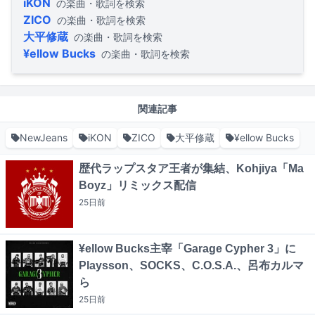
iKON
の楽曲・歌詞を検索
ZICO
の楽曲・歌詞を検索
大平修蔵
の楽曲・歌詞を検索
¥ellow Bucks
の楽曲・歌詞を検索
関連記事
NewJeans
iKON
ZICO
大平修蔵
¥ellow Bucks
歴代ラップスタア王者が集結、Kohjiya「Ma
Boyz」リミックス配信
25日
前
¥ellow Bucks主宰「Garage Cypher 3」に
Playsson、SOCKS、C.O.S.A.、呂布カルマ
ら
25日
前