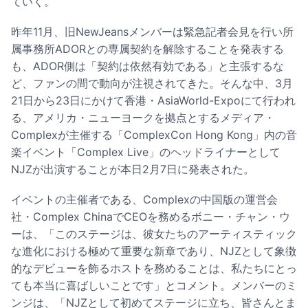
ていく。
昨年11月、旧NewJeansメンバーは緊急記者会見を行い所
属事務所ADORとの専属契約を解除することを発表する
も、ADOR側は「契約は依然有効である」と主張するな
ど、ファンの間で動向が注視されてきた。そんな中、3月
21日から23日にかけて香港・AsiaWorld-Expoにて行われ
る、アメリカ・ニューヨークを拠点とするメディア・
Complexが主催する「ComplexCon Hong Kong」内の音
楽イベント「Complex Live」のヘッドライナーとして
NJZが出演することが本日2月7日に発表された。
イベントの主催者である、Complexの中国版の運営会
社・Complex ChinaでCEOを務めるボニー・チャン・ウ
ーは、「このステージは、彼女たちのアーティスティック
な進化における極めて重要な新章であり、NJZとして象徴
的なデビューを飾るホストを務めることは、私たちにとっ
ても本当に喜ばしいことです」とコメント。メンバーのミ
ンジは、「NJZとして初めてステージに立ち、皆さんとま