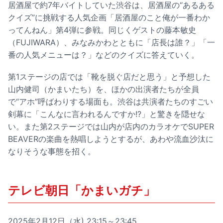
居酒屋で約7年バイトしていた渋谷は、居酒屋の“あるある
クイズ”に挑戦する人気企画「居酒屋のこと俺が一番わか
ってんねん」第4弾に参戦。同じくゲストの藤本敏史
（FUJIWARA）、みなみかわとともに「店長は誰？」「一
番の人気メニューは？」などのクイズに答えていく。
第1ステージの店では「靴を脱ぐ店だと思う」と予想した
山内健司（かまいたち）を、ほかの出演者たちが全員
で“アホ”呼ばわりする場面も。渋谷は共演者たちのすごい
剣幕に「こんなに言われるんですか!?」と驚きを隠せな
い。また第2ステージでは山内が店内のカラオケでSUPER
BEAVERの楽曲を熱唱しようとするが、あわや流血沙汰に
なりそうな事態を招く。
テレビ朝日「かまいガチ」
2025年2月12日（水) 23:15～23:45