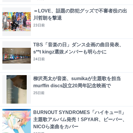
＝LOVE、話題の防犯グッズで不審者役の出
川哲朗を撃退
23日
前
TBS「音楽の日」ダンス企画の曲目発表、
s**t kingz選抜メンバーも明らかに
24日
前
柳沢亮太が音楽、sumikaが主題歌を担当
murffin discs設立20周年記念映画で
25日
前
BURNOUT SYNDROMES「ハイキュー!!」
主題歌アルバム発売！SPYAIR、ビーバー、
NICOら楽曲をカバー