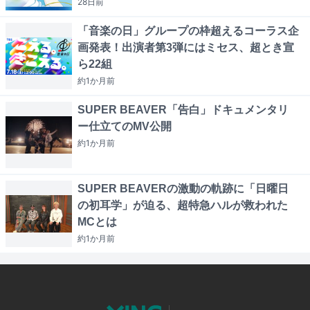
28日
前
「音楽の日」グループの枠超えるコーラス企
画発表！出演者第3弾にはミセス、超とき宣
ら22組
約1か月
前
SUPER BEAVER「告白」ドキュメンタリ
ー仕立てのMV公開
約1か月
前
SUPER BEAVERの激動の軌跡に「日曜日
の初耳学」が迫る、超特急ハルが救われた
MCとは
約1か月
前