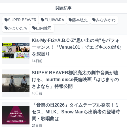
関連記事
SUPER BEAVER
FUJIWARA
藤本敏史
みなみかわ
かまいたち
山内健司
Kis-My-Ft2×A.B.C-Z“思い出の曲”をパフォ
ーマンス！「Venue101」でエビキスの歴史
を深掘り
14日
前
SUPER BEAVER柳沢亮太の劇中音楽が聴
ける、murffin discs長編映画「はじまりの
さよなら」特報公開
16日
前
「音楽の日2026」タイムテーブル発表！ミ
セス、M!LK、Snow Manら出演者の登場時
間・歌唱曲は
21日
前