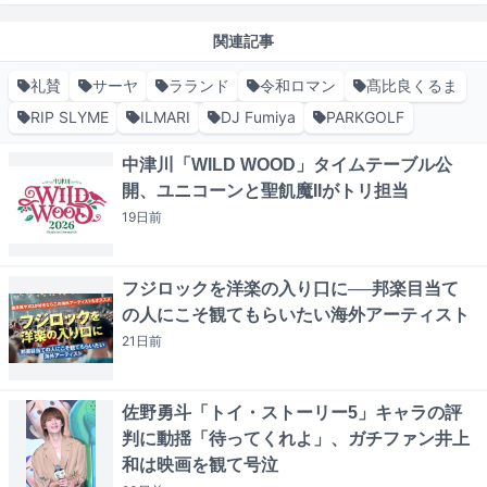
関連記事
礼賛
サーヤ
ラランド
令和ロマン
髙比良くるま
RIP SLYME
ILMARI
DJ Fumiya
PARKGOLF
中津川「WILD WOOD」タイムテーブル公
開、ユニコーンと聖飢魔IIがトリ担当
19日
前
フジロックを洋楽の入り口に──邦楽目当て
の人にこそ観てもらいたい海外アーティスト
21日
前
佐野勇斗「トイ・ストーリー5」キャラの評
判に動揺「待ってくれよ」、ガチファン井上
和は映画を観て号泣