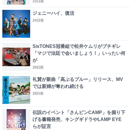
23日
前
ジェニーハイ、復活
24日
前
SixTONES冠番組で松井ケムリがブチギレ
「マジで法廷で会いましょう！」いったい何
が
26日
前
礼賛が新曲「高ぶるブルー」リリース、MV
では新婦が奪われ続ける
29日
前
伝説のイベント「さんピンCAMP」を掘り下
げる書籍発売、キングギドラやLAMP EYE
らが証言