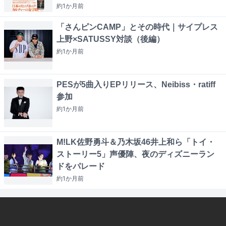
約1か月
前
「さんピンCAMP」とその時代｜サイプレス
上野×SATUSSY対談（後編）
約1か月
前
PESが5曲入りEPリリース、Neibiss・ratiff
参加
約1か月
前
M!LK佐野勇斗＆乃木坂46井上和ら「トイ・
ストーリー5」声優陣、夜のディズニーラン
ドをパレード
約1か月
前