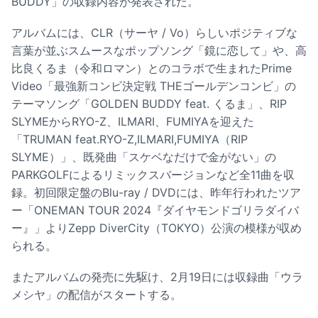
BUDDY」の収録内容が発表された。
アルバムには、CLR（サーヤ / Vo）らしいポジティブな
言葉が並ぶスムースなポップソング「鏡に恋して」や、高
比良くるま（令和ロマン）とのコラボで生まれたPrime
Video「最強新コンビ決定戦 THEゴールデンコンビ」の
テーマソング「GOLDEN BUDDY feat. くるま」、RIP
SLYMEからRYO-Z、ILMARI、FUMIYAを迎えた
「TRUMAN feat.RYO-Z,ILMARI,FUMIYA（RIP
SLYME）」、既発曲「スケベなだけで金がない」の
PARKGOLFによるリミックスバージョンなど全11曲を収
録。初回限定盤のBlu-ray / DVDには、昨年行われたツア
ー「ONEMAN TOUR 2024『ダイヤモンドゴリラダイバ
ー』」よりZepp DiverCity（TOKYO）公演の模様が収め
られる。
またアルバムの発売に先駆け、2月19日には収録曲「ウラ
メシヤ」の配信がスタートする。