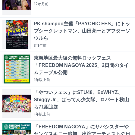
12か月
前
PK shampoo主催「PSYCHIC FES」にトッ
プシークレットマン、山田亮一とアフターソ
ウルら
約1年
前
東海地区最大級の無料ロックフェス
「FREEDOM NAGOYA 2025」2日間のタイ
ムテーブル公開
1年以上
前
「やついフェス」にSTU48、ExWHYZ、
Shiggy Jr.、ばってん少女隊、ロバート秋山
ら71組追加
1年以上
前
「FREEDOM NAGOYA」にサバシスターや
ヤングスキニー追加、出演アーティストの日