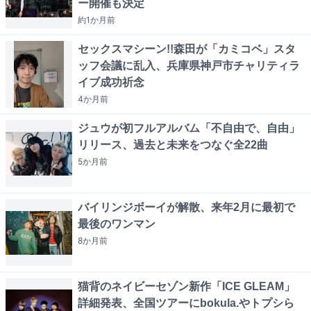
ー開催も決定
約1か月
前
セックスマシーン!!森田が「カミコベ」スタ
ッフ会議に乱入、兵庫県神戸市チャリティラ
イブ成功祈念
4か月
前
ジュウが初フルアルバム「不自由で、自由」
リリース、過去と未来をつなぐ全22曲
5か月
前
バイリンジボーイが解散、来年2月に最初で
最後のワンマン
8か月
前
猫背のネイビーセゾン新作「ICE GLEAM」
詳細発表、全国ツアーにbokula.やトプシら