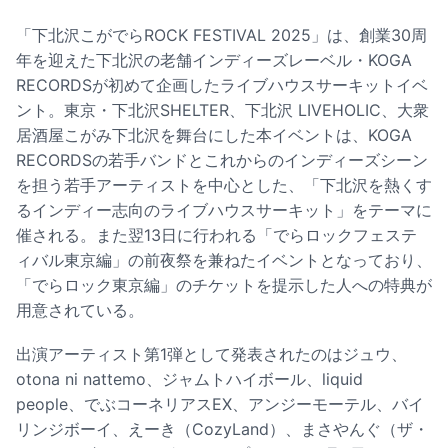
「下北沢こがでらROCK FESTIVAL 2025」は、創業30周
年を迎えた下北沢の老舗インディーズレーベル・KOGA
RECORDSが初めて企画したライブハウスサーキットイベ
ント。東京・下北沢SHELTER、下北沢 LIVEHOLIC、大衆
居酒屋こがみ下北沢を舞台にした本イベントは、KOGA
RECORDSの若手バンドとこれからのインディーズシーン
を担う若手アーティストを中心とした、「下北沢を熱くす
るインディー志向のライブハウスサーキット」をテーマに
催される。また翌13日に行われる「でらロックフェステ
ィバル東京編」の前夜祭を兼ねたイベントとなっており、
「でらロック東京編」のチケットを提示した人への特典が
用意されている。
出演アーティスト第1弾として発表されたのはジュウ、
otona ni nattemo、ジャムトハイボール、liquid
people、でぶコーネリアスEX、アンジーモーテル、バイ
リンジボーイ、えーき（CozyLand）、まさやんぐ（ザ・