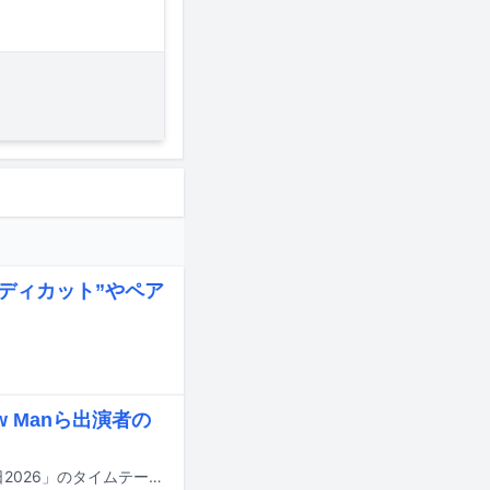
バディカット”やペア
w Manら出演者の
明日7月18日にTBS系で8時間にわたって放送される夏の大型音楽特番「音楽の日2026」のタイムテーブルが発表された。