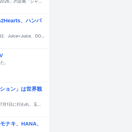
明日7月4日13:30より日本テレビ系で生放送される音楽特番「THE MUSIC DAY 2026」の企画「シャッフルメドレー」の歌唱曲が発表された。
2Hearts、ハンバ
7月10日にテレビ朝日系で放送される「ミュージックステーション」にKis-My-Ft2、Juice=Juice、DOMOTO、Hearts2Hearts、ハンバート ハンバート、曽野舜太＆山中柔太朗（M!LK）が出演する。
V
れた。
クション」は世界観
ABCテレビ・テレビ朝日系ドラマ「マイ・フィクション」の制作発表会見が本日7月1日に行われ、玉森裕太（Kis-My-Ft2）が登壇した。
、モナキ、HANA、