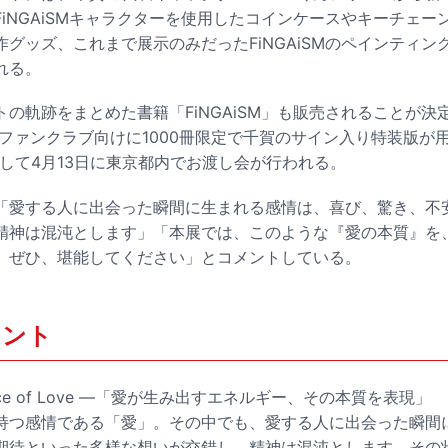
iNGAiSMキャラクターを使用したコインケースやキーチェー
グッズ、これまで展示のみだったFiNGAiSMのペインティン
れる。
の軌跡をまとめた書籍「FiNGAiSM」も販売されることが決
Ft2のファンクラブ向けに1000冊限定で千賀のサイン入り特装版が
して4月13日に東京都内でお渡し会が行われる。
「愛する人に出会った瞬間に生まれる感情は、喜び、驚き、不
神は混沌とします」「本展では、このような『愛の本質』を、Fi
。ぜひ、堪能してください」とコメントしている。
メント
nce of Love ―「愛が生み出すエネルギー、その本質を表現」
持つ感情である「愛」。その中でも、愛する人に出会った瞬間
期待といった多様な想いが交錯し、精神は混沌とします。その