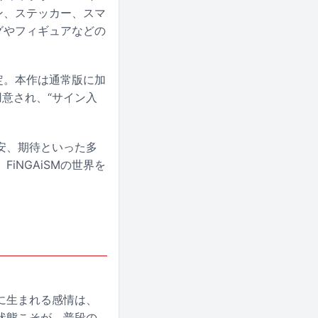
ン、ステッカー、スマ
グやフィギュアなどの
定。本作は通常版に加
用意され、“サイン入
安、期待といった多
NGAiSMの世界を
に生まれる感情は、
状態こそが、普段の