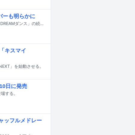
ンバーも明らかに
7月18日にオンエアされるTBS系の夏の大型音楽特番「音楽の日2026」の企画「DREAMダンス」の続報が明らかに。番組の出演アーティスト第4弾やそのほかの企画詳細も発表された。
ト「キスマイ
×NEXT」を始動させる。
10日に発売
に登場する。
」シャッフルメドレー