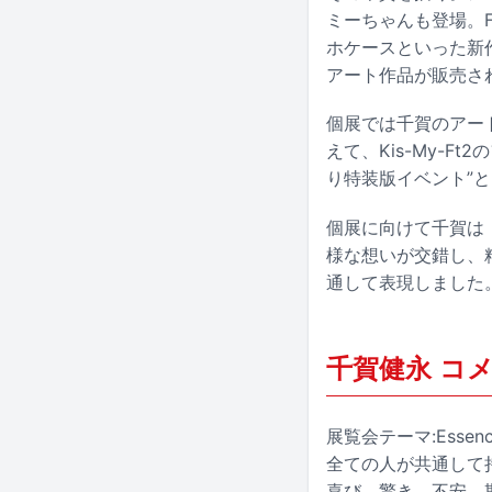
ミーちゃんも登場。F
ホケースといった新作
アート作品が販売さ
個展では千賀のアート
えて、Kis-My-
り特装版イベント”と
個展に向けて千賀は
様な想いが交錯し、精
通して表現しました
千賀健永 コ
展覧会テーマ:Esse
全ての人が共通して
喜び、驚き、不安、