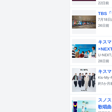
22日
前
TBS
26日
前
キスマ
×NE
U-NE
28日
前
キスマ
Kis-
約1か月
スノス
歌唱曲