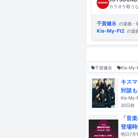
カラオケ歌うな
千賀健永
の楽曲・
Kis-My-Ft2
の楽
千賀健永
Kis-My-
キスマ
対談も
Kis-M
20日
前
「音楽
登場時