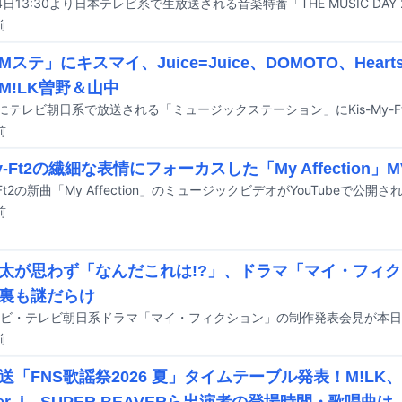
前
ステ」にキスマイ、Juice=Juice、DOMOTO、Hearts
M!LK曽野＆山中
前
My-Ft2の繊細な表情にフォーカスした「My Affection」M
y-Ft2の新曲「My Affection」のミュージックビデオがYouTubeで公開さ
前
太が思わず「なんだこれは!?」、ドラマ「マイ・フィ
裏も謎だらけ
前
送「FNS歌謡祭2026 夏」タイムテーブル発表！M!LK
ber_i、SUPER BEAVERら出演者の登場時間・歌唱曲は