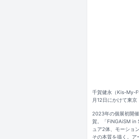
千賀健永（Kis-My-
月12日にかけて東京・Cre
2023年の個展初
賀。「FiNGAiSM 
ュア2体、モーショ
その本質を描く。ア