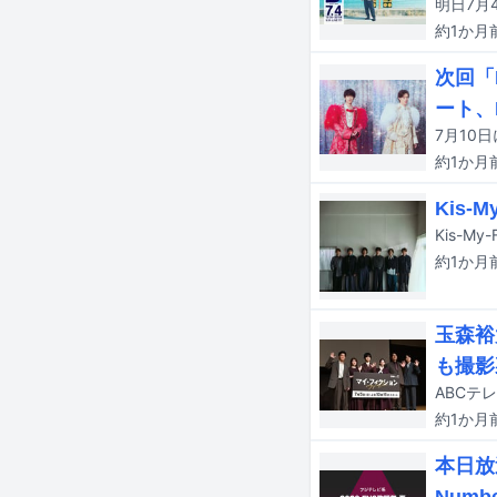
約1か月
次回「M
ート、
約1か月
Kis-
Kis-M
約1か月
玉森裕
も撮影
約1か月
本日放
Num