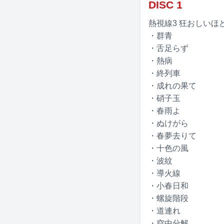
DISC 1
熱視線3 狂おしいほどじれっ
・群青
・舌足らず
・熱病
・終列車
・成れの果て
・硝子玉
・春雨よ
・ぬけがら
・春夢去りて
・十色の風
・波紋
・導火線
・小春日和
・螺旋階段
・道連れ
・空中分解