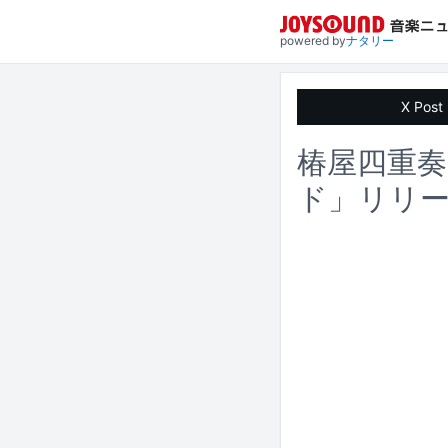
powered by
ナタリー
X Post
椿屋四重奏
ド」リリー