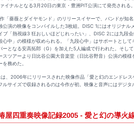
ーファイナルとなる3月20日の東京・豊洲PIT公演にて発売される
は代表作「薔薇とダイヤモンド」のリリースイヤーで、バンドが知名
公演の映像をコンパイルした3枚組。DISC 1にはオリジナル
のライブ「熱視線3 狂おしいほどじれったい」、DISC 2には九
段心中」の模様が収められる。「九段心中」はサポートとして
ーとなる安高拓郎（G）を加えた5人編成で行われた。そしてDI
ースツアーより日比谷公園大音楽堂（日比谷野音）公演の模様
ーを務めた。
像は、2006年にリリースされた映像作品「愛と幻のエンドレ
フルサイズで収録されるのは今作が初。映像と音声にはデジタ
。
屋四重奏映像記録2005 - 愛と幻の導火線