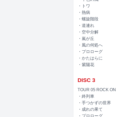
・トワ
・熱病
・螺旋階段
・道連れ
・空中分解
・嵐が丘
・風の何処へ
・プロローグ
・かたはらに
・紫陽花
DISC 3
TOUR 05 ROCK 
・終列車
・手つかずの世界
・成れの果て
・プロローグ