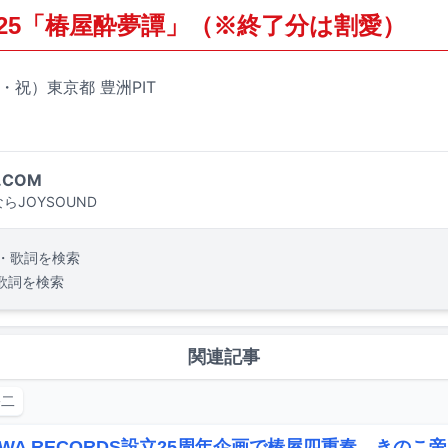
025「椿屋酔夢譚」（※終了分は割愛）
木・祝）東京都 豊洲PIT
.COM
らJOYSOUND
・歌詞を検索
歌詞を検索
関連記事
裕二
ZAWA RECORDS設立25周年企画で椿屋四重奏、きのこ帝