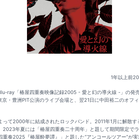
1年以上前
2
u-ray「椿屋四重奏映像記録2005 - 愛と幻の導火線 -」の
東京・豊洲PIT公演のライブ会場と、翌21日に中田裕二のオフ
って2000年に結成されたロックバンド。2011年1月に解散す
、2023年夏には「椿屋四重奏二十周年」と題して期間限定で
四重奏2025『椿屋酔夢譚』」と題した“アンコールツアー”が