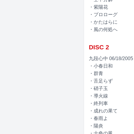
・紫陽花
・プロローグ
・かたはらに
・風の何処へ
DISC 2
九段心中 06/18/200
・小春日和
・群青
・舌足らず
・硝子玉
・導火線
・終列車
・成れの果て
・春雨よ
・陽炎
・十色の風