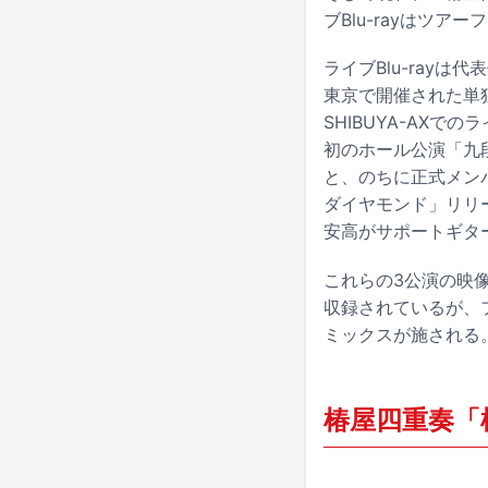
ブBlu-rayはツア
ライブBlu-ray
東京で開催された単独
SHIBUYA-AXで
初のホール公演「九
と、のちに正式メンバ
ダイヤモンド」リリ
安高がサポートギタ
これらの3公演の映
収録されているが、
ミックスが施される
椿屋四重奏「椿