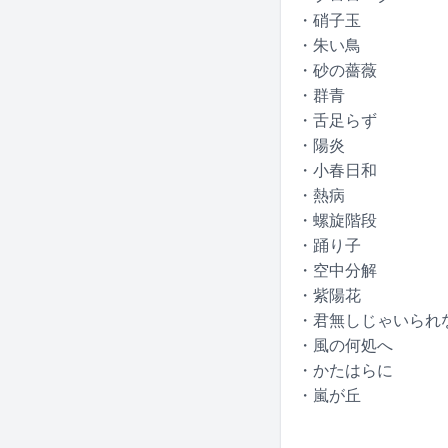
・硝子玉
・朱い鳥
・砂の薔薇
・群青
・舌足らず
・陽炎
・小春日和
・熱病
・螺旋階段
・踊り子
・空中分解
・紫陽花
・君無しじゃいられ
・風の何処へ
・かたはらに
・嵐が丘