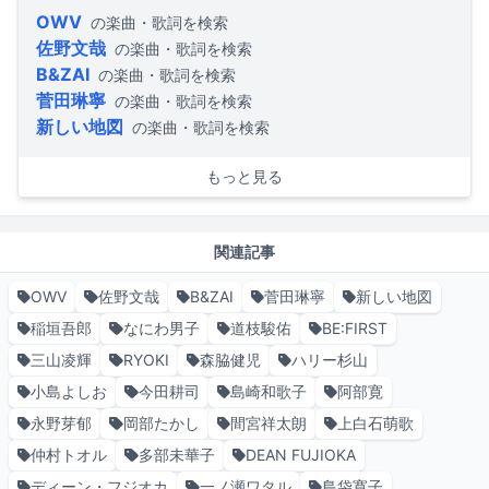
OWV
の楽曲・歌詞を検索
佐野文哉
の楽曲・歌詞を検索
B&ZAI
の楽曲・歌詞を検索
菅田琳寧
の楽曲・歌詞を検索
新しい地図
の楽曲・歌詞を検索
もっと見る
関連記事
OWV
佐野文哉
B&ZAI
菅田琳寧
新しい地図
稲垣吾郎
なにわ男子
道枝駿佑
BE:FIRST
三山凌輝
RYOKI
森脇健児
ハリー杉山
小島よしお
今田耕司
島崎和歌子
阿部寛
永野芽郁
岡部たかし
間宮祥太朗
上白石萌歌
仲村トオル
多部未華子
DEAN FUJIOKA
ディーン・フジオカ
一ノ瀬ワタル
島袋寛子