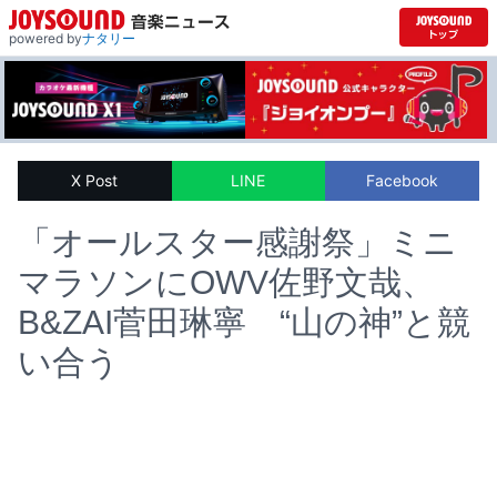
powered by
ナタリー
X Post
LINE
Facebook
「オールスター感謝祭」ミニ
マラソンにOWV佐野文哉、
B&ZAI菅田琳寧 “山の神”と競
い合う