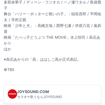
多部未華子 / ディーン・フジオカ / 一ノ瀬ワタル / 島袋寛
子
舞台「ハリー・ポッターと呪いの子」：稲垣吾郎 / 平岡祐
太 / 市村正親
映画「少年と犬」：高橋文哉 / 西野七瀬 / 伊原六花 / 嵐莉
菜
映画「たべっ子どうぶつ THE MOVIE」水上恒司 / 高石あ
かり
ほか
※高石あかりの「高」ははしご高が正式表記。
©TBS
JOYSOUND.COM
カラオケ歌うならJOYSOUND