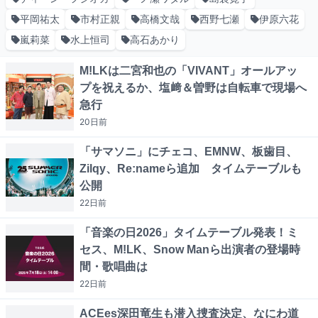
平岡祐太
市村正親
高橋文哉
西野七瀬
伊原六花
嵐莉菜
水上恒司
高石あかり
M!LKは二宮和也の「VIVANT」オールアッ
プを祝えるか、塩﨑＆曽野は自転車で現場へ
急行
20日
前
「サマソニ」にチェコ、EMNW、板歯目、
Zilqy、Re:nameら追加 タイムテーブルも
公開
22日
前
「音楽の日2026」タイムテーブル発表！ミ
セス、M!LK、Snow Manら出演者の登場時
間・歌唱曲は
22日
前
ACEes深田竜生も潜入捜査決定、なにわ道