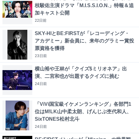
枝駿佑主演ドラマ「M.I.S.S.I.O.N.」特報＆追
加キャスト公開
22日
前
SKY-HIとBE:FIRSTが「レコーディング・
アカデミー」新会員に、来年のグラミー賞投
票資格を獲得
23日
前
横山裕や王林が「クイズ$ミリオネア」出
演、二宮和也が出題するクイズに挑む
24日
前
「ViVi国宝級イケメンランキング」各部門1
位はM!LK山中柔太朗、げんじぶ杢代和人、
SixTONES松村北斗
24日
前