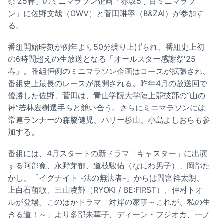
祭'25春」のミニマラソン企画「赤坂5丁目ミニマラソ
ン」に佐野文哉（OWV）と菅田琳寧（B&ZAI）が参加す
る。
番組開始時刻が例年より50分繰り上げられ、番組史上初
の6時間超えの生放送となる「オールスター感謝祭'25
春」。番組恒例のミニマラソン企画はコースが拡張され、
番組史上最長のレースが展開される。昨年4月の放送回で
優勝した佐野、菅田は、青山学院大学陸上競技部の“山の
神”若林宏樹選手らと競い合う。さらにミニマラソンには
常連ランナーの森脇健児、ハリー杉山、小島よしおらも参
加する。
番組には、4月スタートの新ドラマ「キャスター」に出演
する阿部寛、永野芽郁、道枝駿佑（なにわ男子）、岡部た
かし、「イグナイト -法の無法者-」からは間宮祥太朗、
上白石萌歌、三山凌輝（RYOKI / BE:FIRST）、仲村トオ
ルが登場。このほかドラマ「対岸の家事～これが、私の生
きる道！～」より多部未華子、ディーン・フジオカ、一ノ