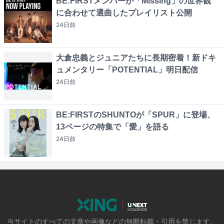
BE:FIRSTメンバーが「Missing」の世界観
に合わせて選曲したプレイリスト公開
24日
前
大倉忠義とジュニアたちに長期密着！新ドキ
ュメンタリー「POTENTIAL」明日配信
24日
前
BE:FIRSTのSHUNTOが「SPUR」に登場、
13ページの特集で「愛」を語る
24日
前
当サイトのすべての文章や画像などの無断転載・引用を禁じます。