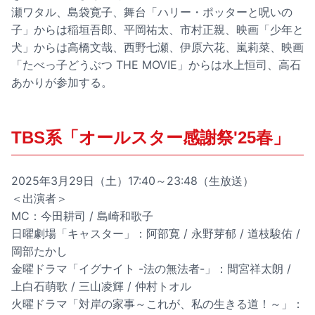
瀬ワタル、島袋寛子、舞台「ハリー・ポッターと呪いの
子」からは稲垣吾郎、平岡祐太、市村正親、映画「少年と
犬」からは高橋文哉、西野七瀬、伊原六花、嵐莉菜、映画
「たべっ子どうぶつ THE MOVIE」からは水上恒司、高石
あかりが参加する。
TBS系「オールスター感謝祭'25春」
2025年3月29日（土）17:40～23:48（生放送）
＜出演者＞
MC：今田耕司 / 島崎和歌子
日曜劇場「キャスター」：阿部寛 / 永野芽郁 / 道枝駿佑 /
岡部たかし
金曜ドラマ「イグナイト -法の無法者-」：間宮祥太朗 /
上白石萌歌 / 三山凌輝 / 仲村トオル
火曜ドラマ「対岸の家事～これが、私の生きる道！～」：