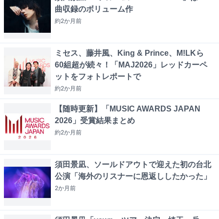
曲収録のボリューム作
約2か月
前
ミセス、藤井風、King & Prince、M!LKら
60組超が続々！「MAJ2026」レッドカーペ
ットをフォトレポートで
約2か月
前
【随時更新】「MUSIC AWARDS JAPAN
2026」受賞結果まとめ
約2か月
前
須田景凪、ソールドアウトで迎えた初の台北
公演「海外のリスナーに恩返ししたかった」
2か月
前