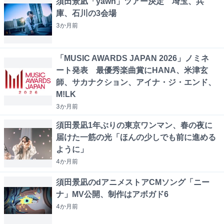
須田景凪「yawn」ツアー決定 埼玉、兵
庫、石川の3会場
3か月
前
「MUSIC AWARDS JAPAN 2026」ノミネ
ート発表 最優秀楽曲賞にHANA、米津玄
師、サカナクション、アイナ・ジ・エンド、
M!LK
3か月
前
須田景凪1年ぶりの東京ワンマン、春の夜に
届けた一筋の光「ほんの少しでも前に進める
ように」
4か月
前
須田景凪のdアニメストアCMソング「ニー
ナ」MV公開、制作はアボガド6
4か月
前