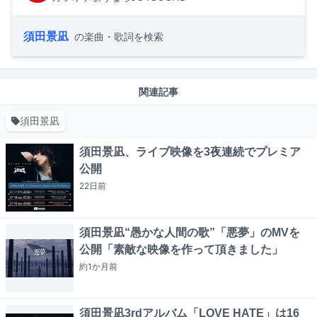
須田景凪
の楽曲・歌詞を検索
関連記事
須田景凪
須田景凪、ライブ映像を3夜連続でプレミア
公開
22日
前
須田景凪“愚かな人間の歌”「悪夢」のMVを
公開「素敵な映像を作って頂きました」
約1か月
前
須田景凪3rdアルバム「LOVE HATE」は16