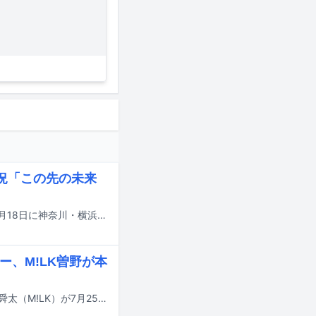
況「この先の未来
≠MEのアリーナツアー「≠ME アリーナツアー 2026『喝采パレード』」が本日7月18日に神奈川・横浜アリーナでファイナルを迎えた。
ー、M!LK曽野が本
アイナ・ジ・エンド、あの、おヨネ（モナキ）、ジェシー（SixTONES）、曽野舜太（M!LK）が7月25日にTBS系で放送される番組「トーキング千鳥！」に出演する。