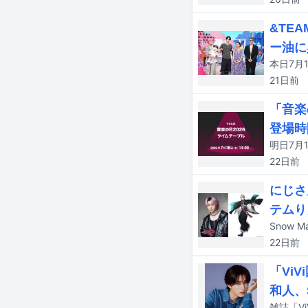
&TE
ー油に
21日
前
「音楽
登場時
22日
前
にじさ
テムり
22日
前
「Vi
和人、
雑誌「V