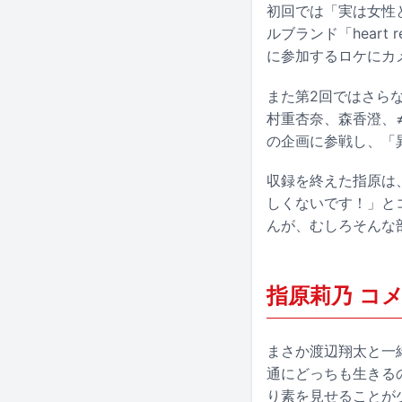
初回では「実は女性
ルブランド「hear
に参加するロケにカ
また第2回ではさら
村重杏奈、森香澄、
の企画に参戦し、「
収録を終えた指原は
しくないです！」と
んが、むしろそんな
指原莉乃 コ
まさか渡辺翔太と一
通にどっちも生きる
り素を見せることが