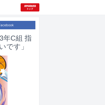
Facebook
年C組 指
いです」