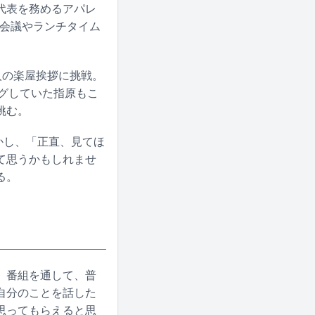
代表を務めるアパレ
社内会議やランチタイム
人の楽屋挨拶に挑戦。
グしていた指原もこ
挑む。
かし、「正直、見てほ
て思うかもしれませ
る。
。番組を通して、普
自分のことを話した
思ってもらえると思