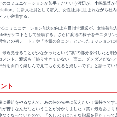
とのコミュニケーションが苦手」だという渡辺が、小嶋陽菜が
t relation」に新入社員として潜入。女性社員に囲まれながら
メラが密着する。
なるコミュニケーション能力の向上を目指す渡辺が、女性芸能
≠MEがゲストとして登場する。さらに渡辺の様子をモニタリン
異性との初デート」や「本気の合コン」といったミッションに
、最近見せることが少なかったという“素”の部分を出したと明
コメント。渡辺も「飾りすぎていない一面に、ダメダメだなっ
部分を面白く楽しんで見てもらえると嬉しいです」と語ってい
メント
緒に番組をやるなんて、あの時の先生に伝えたい！気持ちです
のが苦手なんだなということが分かりました（笑）最近あまり
少なくなっていたので、「久しぶりにこんな指原を見た」って