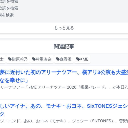
歌詞を検索
歌詞を検索
詞を検索
もっと見る
関連記事
太
指原莉乃
村重杏奈
森香澄
≠ME
が夢に近付いた初のアリーナツアー、横アリ3公演も大盛
なを幸せに」
しいアイナ、あの、モナキ・おヨネ、SixTONESジェシ
ク