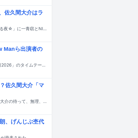
ン、佐久間大介はラ
本日7月18日23:30より放送される日本テレビ系「サクサクヒムヒム ☆推しの降る夜☆」に一青窈とNICHOLAS（&TEAM）が出演する。
w Manら出演者の
明日7月18日にTBS系で8時間にわたって放送される夏の大型音楽特番「音楽の日2026」のタイムテーブルが発表された。
は？佐久間大介「マ
Snow Manの佐久間大介がパーソナリティを務める文化放送「Snow Man 佐久間大介の待って、無理、しんどい、、」の7月18日放送回に、にじさんじのVtuber・甲斐田晴がゲスト出演する。
太朗、げんじぶ杢代
結果が発表された。