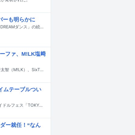
ンバーも明らかに
7月18日にオンエアされるTBS系の夏の大型音楽特番「音楽の日2026」の企画「DREAMダンス」の続報が明らかに。番組の出演アーティスト第4弾やそのほかの企画詳細も発表された。
ーファ、M!LK塩﨑
7月17日にテレビ朝日系で放送される「ミュージックステーション」にIVE、塩﨑太智（M!LK）、SixTONES、Snow Man、SEKAI NO OWARI、Toshl、中森明菜、BE:FIRST、Mrs. GREEN APPLE、MON7A、優里が出演する。
タイムテーブルつい
7月31日から8月2日までの3日間、東京・お台場青海周辺エリアにて行われるアイドルフェス「TOKYO IDOL FESTIVAL 2026 supported by にしたんクリニック」のタイムテーブルが発表された。
ダー就任！“なん