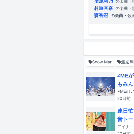
指原莉乃
の楽曲・
村重杏奈
の楽曲・
森香澄
の楽曲・歌
Snow Man
渡辺翔
≠ME
もみん
20日
前
連日忙
音トー
20日
前