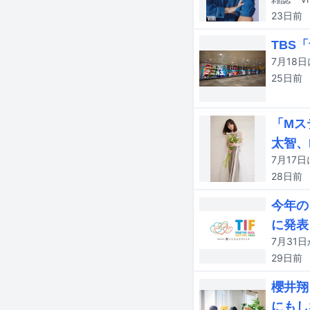
23日
前
TBS
25日
前
「Mス
太智、
28日
前
今年の
に発表
29日
前
櫻井翔
にもし