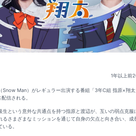
1年以上前
2
Snow Man）がレギュラー出演する番組「3年C組 指原×翔太
て独占配信される。
級生という意外な共通点を持つ指原と渡辺が、互いの弱点克服
れるさまざまなミッションを通じて自身の欠点と向き合い、成
ている。