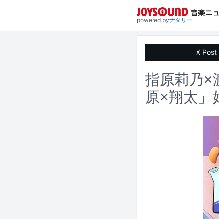
powered by
ナタリー
X Post
指原莉乃×
原×翔太」