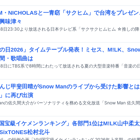
AM・NICHOLASと一青窈「サクヒム」で台湾をプレゼ
興味津々
の日2026」タイムテーブル発表！ミセス、M!LK、Sno
間・歌唱曲は
んじ甲斐田晴がSnow Manのライブから受けた影響と
」に再び出演
Vi国宝級イケメンランキング」各部門1位はM!LK山中柔
SixTONES松村北斗
iVi」の恒例企画「ViVi国宝級イケメンランキング 2026年上半期」の