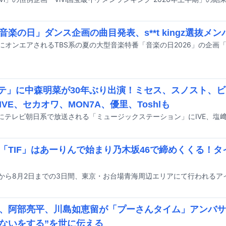
「音楽の日」ダンス企画の曲目発表、s**t kingz選抜メ
テ」に中森明菜が30年ぶり出演！ミセス、スノスト、ビ
IVE、セカオワ、MON7A、優里、Toshlも
「TIF」はあーりんで始まり乃木坂46で締めくくる！
、阿部亮平、川島如恵留が「プーさんタイム」アンバサ
ないをする”を世に伝える