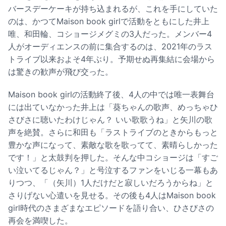
バースデーケーキが持ち込まれるが、これを手にしていた
のは、かつてMaison book girlで活動をともにした井上
唯、和田輪、コショージメグミの3人だった。メンバー4
人がオーディエンスの前に集合するのは、2021年のラス
トライブ以来およそ4年ぶり。予期せぬ再集結に会場から
は驚きの歓声が飛び交った。
Maison book girlの活動終了後、4人の中では唯一表舞台
には出ていなかった井上は「葵ちゃんの歌声、めっちゃひ
さびさに聴いたわけじゃん？ いい歌歌うね」と矢川の歌
声を絶賛。さらに和田も「ラストライブのときからもっと
豊かな声になって、素敵な歌を歌ってて、素晴らしかった
です！」と太鼓判を押した。そんな中コショージは「すご
い泣いてるじゃん？」と号泣するファンをいじる一幕もあ
りつつ、「（矢川）1人だけだと寂しいだろうからね」と
さりげない心遣いを見せる。その後も4人はMaison book
girl時代のさまざまなエピソードを語り合い、ひさびさの
再会を満喫した。