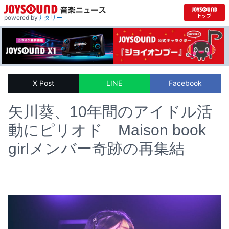
powered by
ナタリー
X Post
LINE
Facebook
矢川葵、10年間のアイドル活
動にピリオド Maison book
girlメンバー奇跡の再集結