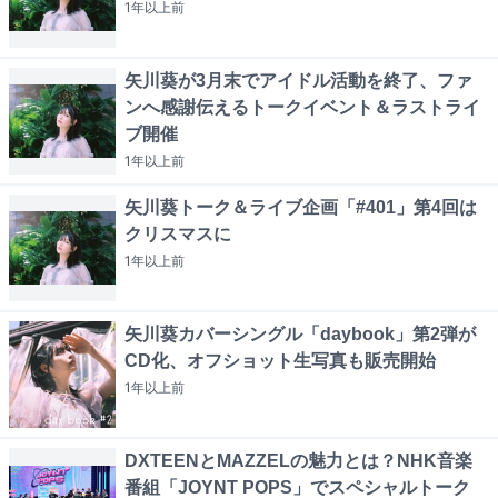
1年以上
前
矢川葵が3月末でアイドル活動を終了、ファ
ンへ感謝伝えるトークイベント＆ラストライ
ブ開催
1年以上
前
矢川葵トーク＆ライブ企画「#401」第4回は
クリスマスに
1年以上
前
矢川葵カバーシングル「daybook」第2弾が
CD化、オフショット生写真も販売開始
1年以上
前
DXTEENとMAZZELの魅力とは？NHK音楽
番組「JOYNT POPS」でスペシャルトーク