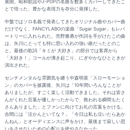
展開。昭和歌謡やJ-POPの名曲を数多くカバーしてきたこ
とで培った、豊かな表現力を存分に発揮した。
中盤ではソロ名義で発表してきたオリジナル曲やカバー曲
だけでなく、FANCYLABOの楽曲「Sugar Sugar」もレパ
ートリーに入れられた。売野雅勇が作詞を手がけたこの曲
は、矢川にとっても特に思い入れの強い曲だったとのこ
と。最後の歌詞「キミが 大好き」の部分では客席から
「大好き！」コールが沸き起こり、にぎやかなひとときが
演出された。
センチメンタルな雰囲気を纏う中森明菜「スローモーショ
ン」のカバーを披露後、矢川は「10年間いろんなことが
ありましたが、すごく楽しく活動できました。それは皆さ
んがくれた言葉が優しかったからで、救われる瞬間もたく
さんありました」とファンに向けてお礼の言葉をかける。
合間には「泣かんといてな？」「今日は私も泣いたらあか
んねん」とオーディエンスに声をかけ、最後まで寂しい思
いをさせないための心配りを絶やさなかった。