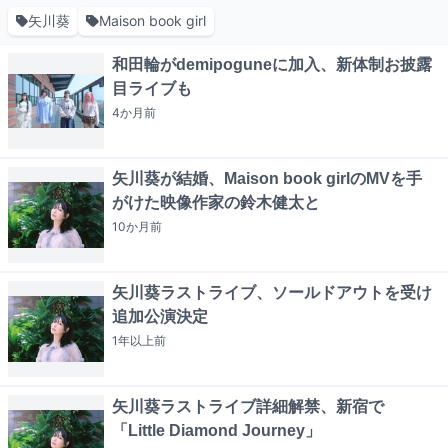
矢川葵
Maison book girl
和田輪がdemipoguneに加入、新体制お披露
目ライブも
4か月
前
矢川葵が結婚、Maison book girlのMVを手
がけた映像作家の鈴木健太と
10か月
前
矢川葵ラストライブ、ソールドアウトを受け
追加公演決定
1年以上
前
矢川葵ラストライブ詳細解禁、新宿で
「Little Diamond Journey」