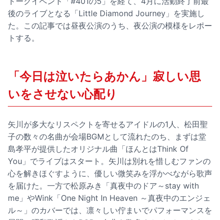
トークイベント「#401の5」を経て、4月に活動終了前最
後のライブとなる「Little Diamond Journey」を実施し
た。この記事では昼夜公演のうち、夜公演の模様をレポー
トする。
「今日は泣いたらあかん」寂しい思
いをさせない心配り
矢川が多大なリスペクトを寄せるアイドルの1人、松田聖
子の数々の名曲が会場BGMとして流れたのち、まずは堂
島孝平が提供したオリジナル曲「ほんとはThink Of
You」でライブはスタート。矢川は別れを惜しむファンの
心を解きほぐすように、優しい微笑みを浮かべながら歌声
を届けた。一方で松原みき「真夜中のドア～stay with
me」やWink「One Night In Heaven ～真夜中のエンジェ
ル～」のカバーでは、凛々しい佇まいでパフォーマンスを