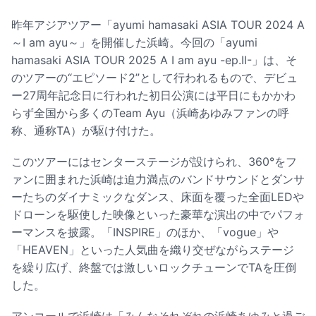
昨年アジアツアー「ayumi hamasaki ASIA TOUR 2024 A
～I am ayu～」を開催した浜崎。今回の「ayumi
hamasaki ASIA TOUR 2025 A I am ayu -ep.II-」は、そ
のツアーの“エピソード2”として行われるもので、デビュ
ー27周年記念日に行われた初日公演には平日にもかかわ
らず全国から多くのTeam Ayu（浜崎あゆみファンの呼
称、通称TA）が駆け付けた。
このツアーにはセンターステージが設けられ、360°をフ
ァンに囲まれた浜崎は迫力満点のバンドサウンドとダンサ
ーたちのダイナミックなダンス、床面を覆った全面LEDや
ドローンを駆使した映像といった豪華な演出の中でパフォ
ーマンスを披露。「INSPIRE」のほか、「vogue」や
「HEAVEN」といった人気曲を織り交ぜながらステージ
を繰り広げ、終盤では激しいロックチューンでTAを圧倒
した。