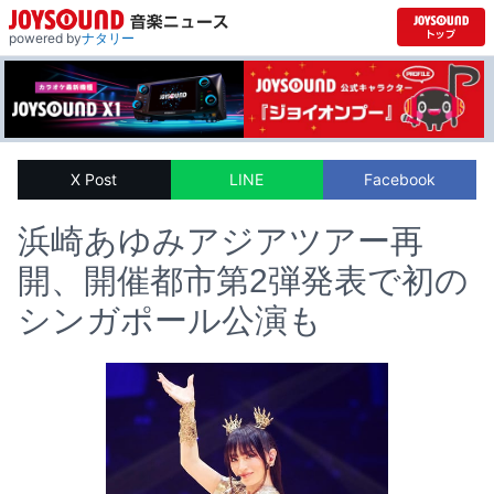
powered by
ナタリー
X Post
LINE
Facebook
浜崎あゆみアジアツアー再
開、開催都市第2弾発表で初の
シンガポール公演も