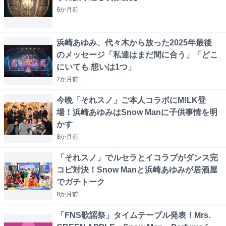
6か月
前
浜崎あゆみ、代々木から放った2025年最後
のメッセージ「私達はまだ間に合う」「どこ
にいても 想いは1つ」
7か月
前
今晩「それスノ」ご本人コラボにM!LK登
場！浜崎あゆみはSnow Manに子供事情を明
かす
8か月
前
「それスノ」でルセラとイコラブがダンス完
コピ対決！Snow Manと浜崎あゆみが居酒屋
でガチトーク
8か月
前
「FNS歌謡祭」タイムテーブル発表！Mrs.