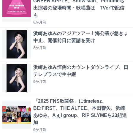
GREEN APPLE、Snow Man、Perfumeら
出演者の登場時間・歌唱曲は TVerで配信
も
8か月
前
浜崎あゆみのアジアツアー上海公演が急きょ
中止、開催前日に要請を受け
8か月
前
浜崎あゆみ恒例のカウントダウンライブ、日
テレプラスで生中継
9か月
前
「2025 FNS歌謡祭」にtimelesz、
BE:FIRST、THE ALFEE、本田響矢、浜崎
あゆみ、Aぇ! group、RIP SLYMEら23組追
加
9か月
前