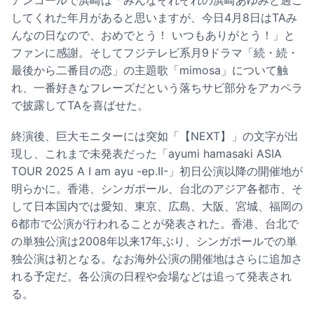
アンコールで浜崎は「みんなそれぞれの浜崎あゆみと過ご
してくれた年月があると思いますが、今日4月8日はTAみ
んなの日なので、おめでとう！ いつもありがとう！」と
ファンに感謝。そしてフジテレビ系月9ドラマ「続・続・
最後から二番目の恋」の主題歌「mimosa」について触
れ、一番好きなフレーズだという落ちサビ部分をアカペラ
で披露してTAを喜ばせた。
終演後、巨大モニターには突如「【NEXT】」の文字が出
現し、これまで未発表だった「ayumi hamasaki ASIA
TOUR 2025 A I am ayu -ep.II-」初日公演以降の開催地が
明らかに。香港、シンガポール、台北のアジア各都市、そ
して日本国内では愛知、東京、広島、大阪、宮城、福岡の
6都市で公演が行われることが発表された。香港、台北で
の単独公演は2008年以来17年ぶり、シンガポールでの単
独公演は初となる。なお海外公演の開催地はさらに追加さ
れる予定だ。各公演の日程や会場などは追って発表され
る。