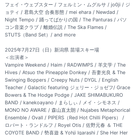
フェイ・ウェブスター / フェルミン・ムグルサ / jo0ji / ジ
ョティ / 君島大空 合奏形態 / mei ehara / Newdad /
Night Tempo / 踊ってばかりの国 / The Panturas / パソ
コン音楽クラブ / 離婚伝説 / The Ska Flames /
STUTS（Band Set）/ and more
2025年7月27日（日）新潟県 苗場スキー場
＜出演者＞
Vampire Weekend / Haim / RADWIMPS / 羊文学 / The
Hives / Atsuo the Pineapple Donkey / 吾妻光良 & The
Swinging Boppers / Creepy Nuts / DYGL / English
Teacher / Galactic featuring ジェリー・ジョゼフ/ Grace
Bowers & The Hodge Podge / JAKE SHIMABUKURO
BAND / kanekoayano / まらしぃ / メイ・シモネス /
MONO NO AWARE / 森山直太朗 / Nujabes Metaphorical
Ensemble / Ovall / PIPERS（Red Hot Chilli Pipers） /
ロバート・ランドルフ / Royel Otis / 佐野元春 ＆ THE
COYOTE BAND / 勢喜遊 & Yohji Igarashi / She Her Her