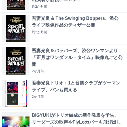
約2か月
前
吾妻光良 & The Swinging Boppers、渋公
ライブ映像作品のティザー公開
約2か月
前
吾妻光良＆バッパーズ、渋公ワンマンより
「正月はワンダフル・タイム」映像丸ごと公
開
2か月
前
吾妻光良トリオ＋1と台風クラブがツーマン
ライブ、パンも買える
2か月
前
BIGYUKIがトリオ編成の新作発表を予告、
リーダーズの歌声やFlyLoカバーも飛び出し