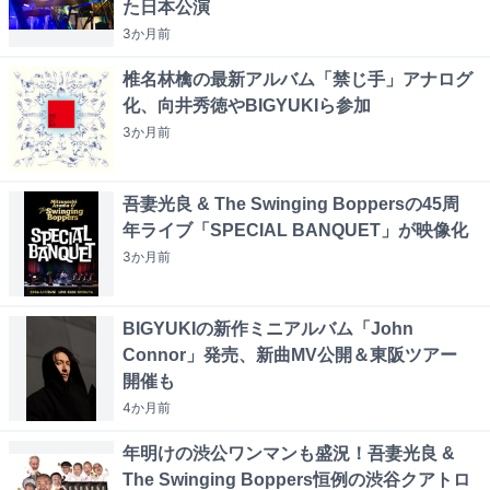
た日本公演
3か月
前
椎名林檎の最新アルバム「禁じ手」アナログ
化、向井秀徳やBIGYUKIら参加
3か月
前
吾妻光良 & The Swinging Boppersの45周
年ライブ「SPECIAL BANQUET」が映像化
3か月
前
BIGYUKIの新作ミニアルバム「John
Connor」発売、新曲MV公開＆東阪ツアー
開催も
4か月
前
年明けの渋公ワンマンも盛況！吾妻光良 &
The Swinging Boppers恒例の渋谷クアトロ