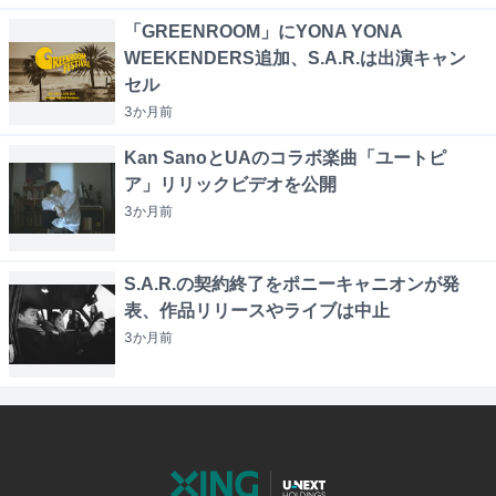
「GREENROOM」にYONA YONA
WEEKENDERS追加、S.A.R.は出演キャン
セル
3か月
前
Kan SanoとUAのコラボ楽曲「ユートピ
ア」リリックビデオを公開
3か月
前
S.A.R.の契約終了をポニーキャニオンが発
表、作品リリースやライブは中止
3か月
前