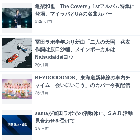
亀梨和也「The Covers」1stアルバム特集に
登場、マイラバとUAの名曲カバー
約2か月
前
冨田ラボ半年ぶり新曲「二人の天照」発表
作詞は原口沙輔、メインボーカルは
Natsudaidaiヨウ
2か月
前
BEYOOOOONDS、東海道新幹線の車内チ
ャイム「会いにいこう」のカバー今夜配信
2か月
前
santaが冨田ラボでの活動休止、S.A.R.活動
見合わせを受けて
3か月
前