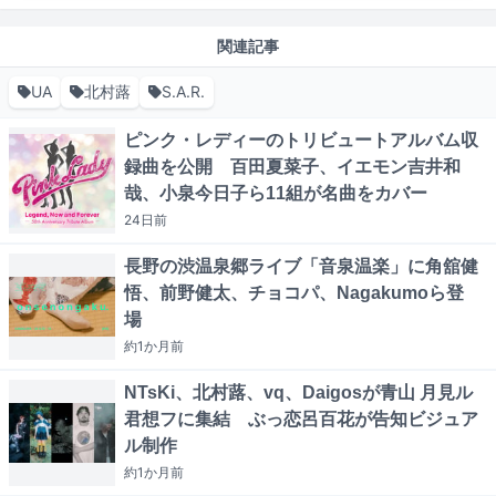
関連記事
UA
北村蕗
S.A.R.
ピンク・レディーのトリビュートアルバム収
録曲を公開 百田夏菜子、イエモン吉井和
哉、小泉今日子ら11組が名曲をカバー
24日
前
長野の渋温泉郷ライブ「音泉温楽」に角舘健
悟、前野健太、チョコパ、Nagakumoら登
場
約1か月
前
NTsKi、北村蕗、vq、Daigosが青山 月見ル
君想フに集結 ぶっ恋呂百花が告知ビジュア
ル制作
約1か月
前