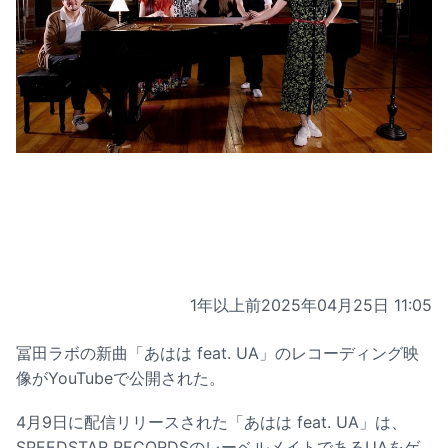
1年以上前
2025年04月25日 11:05
冨田ラボの新曲「あはは feat. UA」のレコーディング映
像がYouTubeで公開された。
4月9日に配信リリースされた「あはは feat. UA」は、
SPEEDSTAR RECORDSのレーベルメイトであるUAをゲ