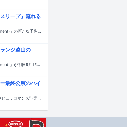
ドスリープ」流れる
Perfumeのドキュメンタリー映画「Perfume“コールドスリープ”-25 years Document-」の新たな予告映像がYouTubeで公開された。映像ではPerfumeによる主題歌「コールドスリープ」が使用されている。
グランジ遠山の
Perfumeのドキュメンタリー映画「Perfume“コールドスリープ”-25 years Document-」が明日5月15日に全国公開される。これに先がけて本日5月14日に東京・TOHOシネマズ日比谷 スクリーン1にてイベント「映画『Perfume“コールドスリープ”-25 years Document-』前夜祭！舞台挨拶付き上映会」が開催された。
アー最終公演のハイ
5月27日にリリースされるPerfumeの映像作品「Perfume ZO/Z5 Anniversary “ネビュラロマンス” -完全版-」のハイライト映像がYouTubeで公開された。