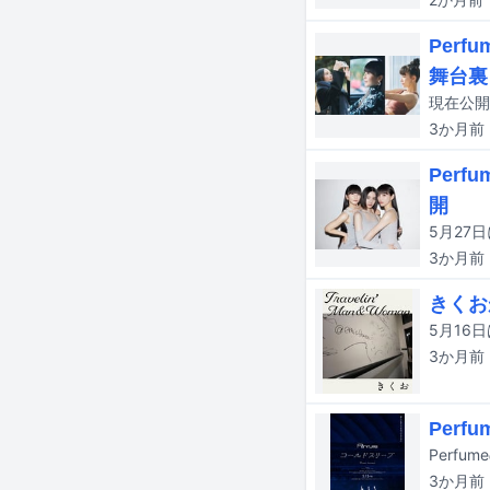
Per
舞台裏
3か月
前
Per
開
3か月
前
きくお
3か月
前
Per
3か月
前