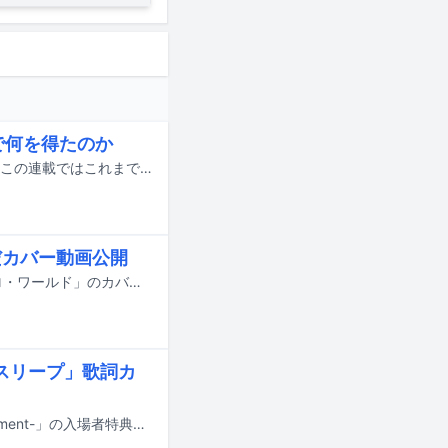
で何を得たのか
音楽の仕事に携わる映像作家たちに焦点を当てる「映像で音楽を奏でる人々」。この連載ではこれまで、ミュージックビデオの監督を中心にさまざまな人々の話を聞いてきたが、今回登場するのはNHK Eテレの美術番組「びじゅチューン！」で知られる井上涼だ。「びじゅチューン！」ではアニメーション制作のみならず、作詞作曲から歌唱までもすべて1人で手がけていた井上。難解に思われがちな美術作品を自分なりに解釈し、ユニークなアニメーションと音楽で紹介することで、彼は子供たちをはじめ多くの人の心をつかんできた。そしてこの番組は2025年度（2026年3月）をもって、惜しまれつつもレギュラー放送を終了した。そこで今回は「びじゅチューン！」の13年間を総括する振り返りとして、オリジナリティあふれるポップな作品を生み出す背景や、1人ですべてをこなす制作の裏側、映像と音楽それぞれのルーツ、そして次なるステップへと向かう現在の心境まで、たっぷり語ってもらった。
んだカバー動画公開
f5veのKAEDE、MIYUU、SAYAKAが、昨日7月1日にPerfumeの楽曲「エレクトロ・ワールド」のカバー動画をYouTubeで公開した。
ドスリープ」歌詞カ
Perfumeのドキュメンタリー映画「Perfume“コールドスリープ”-25 years Document-」の入場者特典第3弾の詳細が公開された。