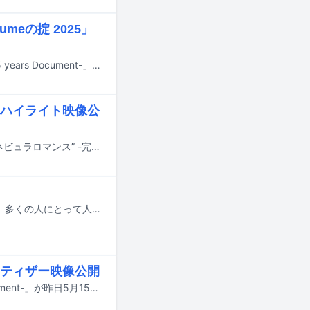
meの掟 2025」
現在公開中のPerfumeのドキュメンタリー映画「Perfume“コールドスリープ”-25 years Document-」より、本編映像の一部がYouTubeで公開された。
のハイライト映像公
5月27日にリリースされるPerfumeの映像作品「Perfume ZO/Z5 Anniversary “ネビュラロマンス” -完全版-」より、昨年9月開催の東京・東京ドーム公演のハイライト映像がYouTubeにて公開された。
5月16日は松尾芭蕉が奥の細道に旅立ったことから“旅の日”に制定されています。多くの人にとって人生における大切な要素である“旅”。この連載では、旅好き / ツアーなどで各地を飛び回るアーティストに、旅をテーマにエッセイをつづってもらいます。今回登場するのは、ボカロPのきくおさんです。2024年にボカロPとして初のアメリカツアーを実施したのを皮切りにワールドツアーを重ね、ここ2年で22カ国53都市を回ってきたきくおさんが、海外のみならず、日本国内を旅したときの思い出を音楽とともに振り返ってくれました。きくおさんセレクトの“移動中に聴きたい旅プレイリスト”とともにお楽しみください。
のティザー映像公開
Perfumeのドキュメンタリー映画「Perfume“コールドスリープ”-25 years Document-」が昨日5月15日に公開されたことを記念し、主題歌「コールドスリープ」のティザー映像がYouTubeで公開された。