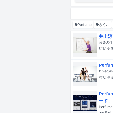
Perfume
きくお
井上涼
約1か月
Per
約1か月
Per
ード、
2か月
前