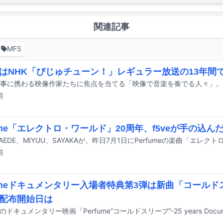
関連記事
MFS
はNHK「びじゅチューン！」レギュラー放送の13年間
前
fume「エレクトロ・ワールド」20周年、f5veが手の込
前
fumeドキュメンタリー入場者特典第3弾は新曲「コール
配布開始日は