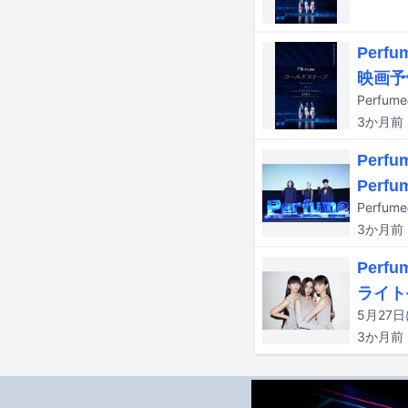
Per
映画予
3か月
前
Per
Perf
3か月
前
Per
ライト
3か月
前