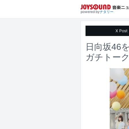
powered by
ナタリー
X Post
日向坂46
ガチトー