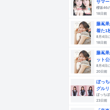
サマー
18日
前
藤嶌果
着た1
18日
前
藤嶌果
ット公
20日
前
ぼっち
グルリ
23日
前