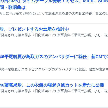
の日2026」タイムテーブル発表！ミセス、M!LK、Sno
間・歌唱曲は
歩、プレゼントするお土産を検討中
46平尾帆夏が鳥取ガスのアンバサダーに就任、新CMで
46藤嶌果歩、この衣装の寝起き風カットを新たに公開