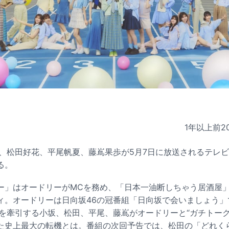
1年以上前
2
緒、松田好花、平尾帆夏、藤嶌果歩が5月7日に放送されるテレ
る。
ー」はオードリーがMCを務め、「日本一油断しちゃう居酒屋
ィ。オードリーは日向坂46の冠番組「日向坂で会いましょう」
6を牽引する小坂、松田、平尾、藤嶌がオードリーと“ガチトーク
た史上最大の転機とは。番組の次回予告では、松田の「どれく