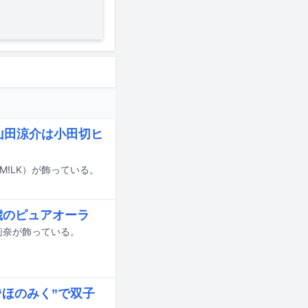
、山田涼介は小田切ヒ
斗（M!LK）が飾っている。
歳のピュアオーラ
莉奈が飾っている。
“ほのみく”で双子