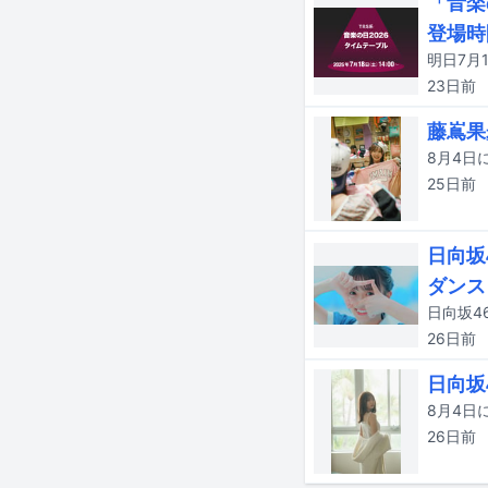
「音楽
登場時
23日
前
藤嶌果
25日
前
日向坂
ダンス
26日
前
日向坂
26日
前