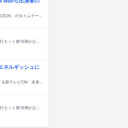
w Manら出演者の
明日7月18日にTBS系で8時間にわたって放送される夏の大型音楽特番「音楽の日2026」のタイムテーブルが発表された。
8月4日に発売される藤嶌果歩（日向坂46）の1st写真集「果実の歩幅」より、先行カット第19弾が公開された。
エネルギッシュに
日向坂46の平尾帆夏がエネトピアグループのアンバサダーに就任。彼女が出演する新テレビCM「未来を動かすチカラ。」編の放送が、本日7月14日に山陰エリアでスタートした。
8月4日に発売される藤嶌果歩（日向坂46）の1st写真集「果実の歩幅」より、先行カット第18弾が公開された。