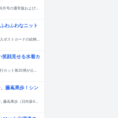
櫻坂46の田村保乃と日向坂46の金村美玖が、本日7月22日発売の雑誌「VOCE」9月号の通常版およびSpecial Edition増刊の表紙を飾っている。
ふわふわなニット
8月4日に発売される藤嶌果歩（日向坂46）の1st写真集「果実の歩幅」より、封入ポストカードの絵柄の1つが公開された。
い笑顔見せる水着カ
8月4日に発売される藤嶌果歩（日向坂46）の1st写真集「果実の歩幅」より、先行カット第20弾が公開された。
子、藤嶌果歩！シン
ぼっちぼろまるの新曲「ロマンティックがほしいなら feat. 小坂菜緒, 正源司陽子, 藤嶌果歩（日向坂46）」が、本日7月18日に配信リリースされた。