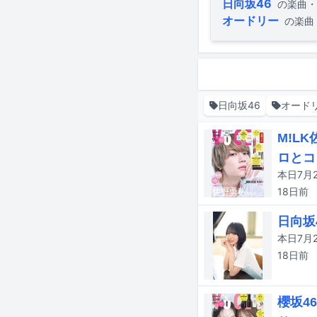
日向坂46
の楽曲・
オードリー
の楽曲
日向坂46
オード
M!L
ロとコ
本日7月2
18日
前
日向坂
本日7月
18日
前
櫻坂4