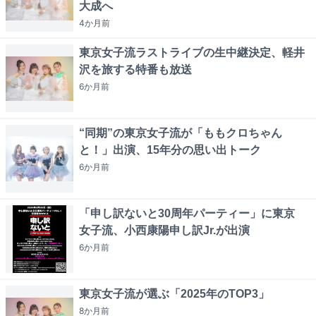
大成へ
4か月
前
東京女子流ラストライブの生中継決定、軽井
沢を旅する特番も放送
6か月
前
“同期”の東京女子流が「ももクロちゃん
と！」出演、15年分の思い出トーク
6か月
前
「申し訳ないと30周年パーティー」に東京
女子流、小西康陽申し訳Jr.が出演
6か月
前
東京女子流が選ぶ「2025年のTOP3」
8か月
前