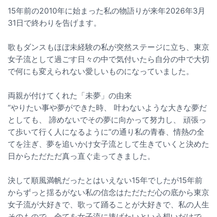
15年前の2010年に始まった私の物語りが来年2026年3月
31日で終わりを告げます。
歌もダンスもほぼ未経験の私が突然ステージに立ち、東京
女子流として過ごす日々の中で気付いたら自分の中で大切
で何にも変えられない愛しいものになっていました。
両親が付けてくれた「未夢」の由来
“やりたい事や夢ができた時、 叶わないような大きな夢だ
としても、 諦めないでその夢に向かって努力し、 頑張っ
て歩いて行く人になるように”の通り私の青春、情熱の全
てを注ぎ、夢を追いかけ女子流として生きていくと決めた
日からただただ真っ直ぐ走ってきました。
決して順風満帆だったとはいえない15年でしたが15年前
からずっと揺るがない私の信念はただただ心の底から東京
女子流が大好きで、歌って踊ることが大好きで、私の人生
そのもので、全てを女子流に捧げたいという想いだけで