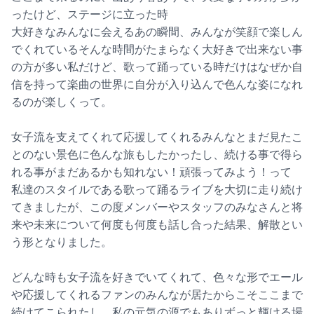
ったけど、ステージに立った時
大好きなみんなに会えるあの瞬間、みんなが笑顔で楽しん
でくれているそんな時間がたまらなく大好きで出来ない事
の方が多い私だけど、歌って踊っている時だけはなぜか自
信を持って楽曲の世界に自分が入り込んで色んな姿になれ
るのが楽しくって。
女子流を支えてくれて応援してくれるみんなとまだ見たこ
とのない景色に色んな旅もしたかったし、続ける事で得ら
れる事がまだあるかも知れない！頑張ってみよう！って
私達のスタイルである歌って踊るライブを大切に走り続け
てきましたが、この度メンバーやスタッフのみなさんと将
来や未来について何度も何度も話し合った結果、解散とい
う形となりました。
どんな時も女子流を好きでいてくれて、色々な形でエール
や応援してくれるファンのみんなが居たからこそここまで
続けてこられたし、私の元気の源でもありずっと輝ける場