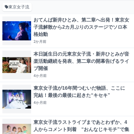
東京女子流
おてんば新井ひとみ、第二章へ出発！東京女
子流解散から2カ月ぶりのステージでソロ本
格始動
2か月
前
本日誕生日の元東京女子流・新井ひとみが音
楽活動継続を発表、第二章の開幕告げるライ
ブ開催
4か月
前
東京女子流が16年間つむいだ物語、ここに
完結！最後の最後に起きた“キセキ”
4か月
前
東京女子流ラストライブまであとわずか、4
人からコメント到着 “おんなじキモチ”で集