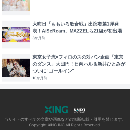
大晦日「ももいろ歌合戦」出演者第1弾発
表！AiScReam、MAZZELら21組が初出場
8か月
前
東京女子流×フィロのスの対バン企画「東京
のダンス」大団円！日向ハル＆新井ひとみが
ついに“ゴールイン”
10か月
前
当サイトのすべての文章や画像などの無断転載・引用を禁じます。
Copyright XING INC.All Rights Reserved.