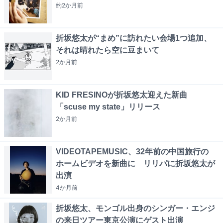
約2か月
前
折坂悠太が“まめ”に訪れたい会場1つ追加、
それは晴れたら空に豆まいて
2か月
前
KID FRESINOが折坂悠太迎えた新曲
「scuse my state」リリース
2か月
前
VIDEOTAPEMUSIC、32年前の中国旅行の
ホームビデオを新曲に リリパに折坂悠太が
出演
4か月
前
折坂悠太、モンゴル出身のシンガー・エンジ
の来日ツアー東京公演にゲスト出演