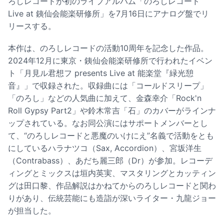
ろしレコードが初のライブアルバム「のろしレコード
Live at 銕仙会能楽研修所」を7月16日にアナログ盤でリ
リースする。
本作は、のろしレコードの活動10周年を記念した作品。
2024年12月に東京・銕仙会能楽研修所で行われたイベン
ト「月見ル君想フ presents Live at 能楽堂『緑光憩
音』」で収録された。収録曲には「コールドスリープ」
「のろし」などの人気曲に加えて、金森幸介「Rock'n
Roll Gypsy Part2」や鈴木常吉「石」のカバーがラインナ
ップされている。なお同公演にはサポートメンバーとし
て、“のろしレコードと悪魔のいけにえ”名義で活動をとも
にしているハラナツコ（Sax, Accordion）、宮坂洋生
（Contrabass）、あだち麗三郎（Dr）が参加。レコーデ
ィングとミックスは垣内英実、マスタリングとカッティン
グは田口黎、作品解説はかねてからのろしレコードと関わ
りがあり、伝統芸能にも造詣が深いライター・九龍ジョー
が担当した。