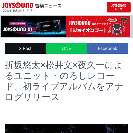
powered by
ナタリー
X Post
LINE
Facebook
折坂悠太×松井文×夜久一によ
るユニット・のろしレコー
ド、初ライブアルバムをアナ
ログリリース