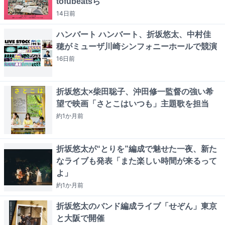
tofubeatsら
14日
前
ハンバート ハンバート、折坂悠太、中村佳
穂がミューザ川崎シンフォニーホールで競演
16日
前
折坂悠太×柴田聡子、沖田修一監督の強い希
望で映画「さとこはいつも」主題歌を担当
約1か月
前
折坂悠太が“とりを”編成で魅せた一夜、新た
なライブも発表「また楽しい時間が来るって
よ」
約1か月
前
折坂悠太のバンド編成ライブ「せぞん」東京
と大阪で開催