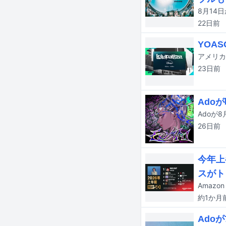
22日
前
YOAS
23日
前
Ado
Adoが
26日
前
今年上
スがト
約1か月
Ado