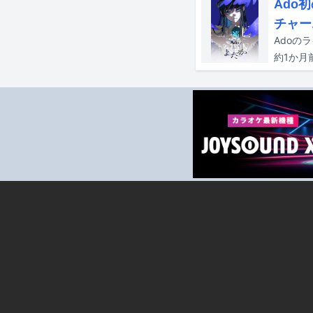
Ado
チャー
Adoのラ
約1か月