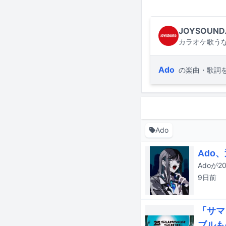
JOYSOUND
カラオケ歌うな
Ado
の楽曲・歌詞
Ado
Ado
Adoが
9日
前
「サマ
ブルも