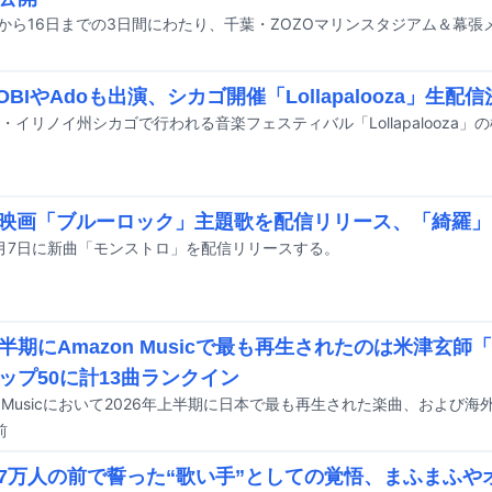
OBIやAdoも出演、シカゴ開催「Lollapalooza」生配
が映画「ブルーロック」主題歌を配信リリース、「綺羅
8月7日に新曲「モンストロ」を配信リリースする。
半期にAmazon Musicで最も再生されたのは米津玄師「I
ップ50に計13曲ランクイン
前
が7万人の前で誓った“歌い手”としての覚悟、まふまふ