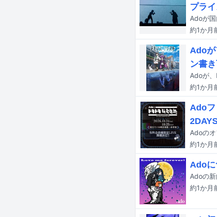
プライ
約1か月
Ado
ン書き
約1か月
Ado
2DAY
約1か月
Ado
Adoの新
約1か月