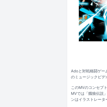
Adoと対戦格闘ゲーム「
のミュージックビデオ「
このMVのコンセプトは「
MVでは「餓狼伝説
ンはイラストレーター