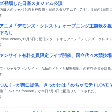
ズ登場した日産スタジアム公演
前
がアニメ「デモンズ・クレスト」オープニング主題歌を
下ろし
前
ファンサイト有料会員限定ライブ開催、国立代々木競技
S
前
につんく♂が楽曲提供、きっかけは「めちゃモテ I LOVE 
曲「Love me forever!」が本日7月3日に配信リリースされた。
前