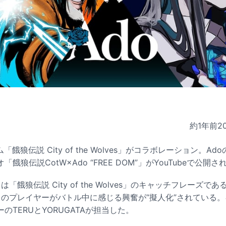
約1年前
2
餓狼伝説 City of the Wolves」がコラボレーション。Ad
餓狼伝説CotW×Ado “FREE DOM”」がYouTubeで公開さ
餓狼伝説 City of the Wolves」のキャッチフレーズである「
」のプレイヤーがバトル中に感じる興奮が“擬人化”されている
のTERUとYORUGATAが担当した。