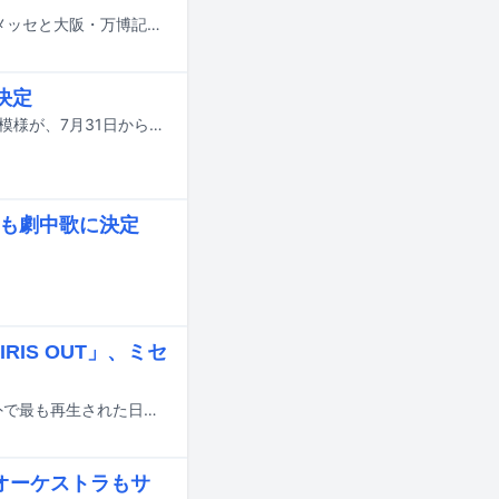
8月14日から16日までの3日間にわたり、千葉・ZOZOマリンスタジアム＆幕張メッセと大阪・万博記念公園で行われる音楽フェスティバル「SUMMER SONIC 2026」の追加出演アーティストが発表された。
信決定
アメリカ・イリノイ州シカゴで行われる音楽フェスティバル「Lollapalooza」の模様が、7月31日から8月3日にかけてDisney+で生配信される。
」も劇中歌に決定
RIS OUT」、ミセ
Amazon Musicにおいて2026年上半期に日本で最も再生された楽曲、および海外で最も再生された日本の楽曲のランキングが発表された。
やオーケストラもサ