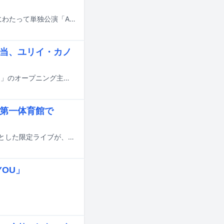
Adoが国内最大のキャパを誇る神奈川・日産スタジアムで、7月4、5日の2日間にわたって単独公演「Ado STADIUM LIVE 2026『Ao』」を開催。1日7万人、トータルで14万人の観客を動員した。
担当、ユリイ・カノ
Adoが、Prime Videoで11月6日に配信スタートするアニメ「デモンズ・クレスト」のオープニング主題歌を担当する。
場第一体育館で
Adoのオフィシャルファンサイト「Adoのドキドキ秘密基地」の有料会員を対象とした限定ライブが、10月24、25日に東京・国立代々木競技場第一体育館で開催される。
YOU」