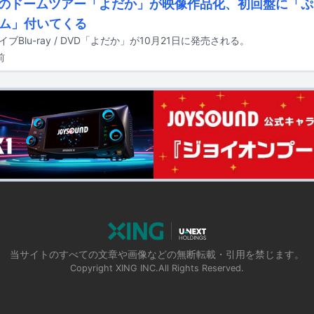
初のドームツアー「よだか」が映像作品化、初回盤に「ぷ
ム」付いてくる
イブBlu-ray / DVD「よだか」が10月21日に発売される。
前
当サイトのすべての文章や画像などの無断転載・引用を禁じます。
Copyright XING INC.All Rights Reserved.