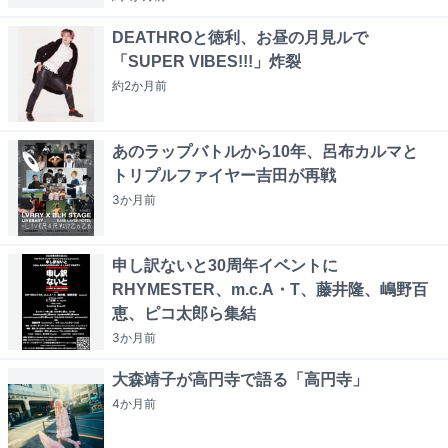
DEATHROと徳利、お昼の月見ルで
「SUPER VIBES!!!」炸裂
約2か月
前
あのラップバトルから10年、呂布カルマと
トリプルファイヤー吉田が再戦
3か月
前
申し訳ないと30周年イベントに
RHYMESTER、m.c.A・T、藤井隆、嶋野百
恵、ピコ太郎ら集結
3か月
前
大森靖子が高円寺で語る「高円寺」
4か月
前