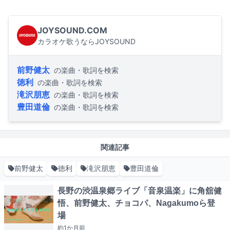
JOYSOUND.COM
カラオケ歌うならJOYSOUND
前野健太
の楽曲・歌詞を検索
徳利
の楽曲・歌詞を検索
滝沢朋恵
の楽曲・歌詞を検索
豊田道倫
の楽曲・歌詞を検索
関連記事
前野健太
徳利
滝沢朋恵
豊田道倫
長野の渋温泉郷ライブ「音泉温楽」に角舘健
悟、前野健太、チョコパ、Nagakumoら登
場
約1か月
前