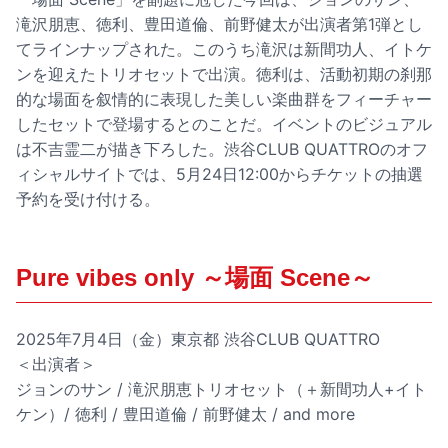
滝沢朋恵、徳利、豊田道倫、前野健太が出演者第1弾とし
てラインナップされた。このうち滝沢は新間功人、イトケ
ンを迎えたトリオセットで出演。徳利は、活動初期の刹那
的な場面を叙情的に表現した美しい楽曲群をフィーチャー
したセットで登場するとのことだ。イベントのビジュアル
は不吉霊二が描き下ろした。渋谷CLUB QUATTROのオフ
ィシャルサイトでは、5月24日12:00からチケットの抽選
予約を受け付ける。
Pure vibes only ～場面 Scene～
2025年7月4日（金）東京都 渋谷CLUB QUATTRO
＜出演者＞
ジョンのサン / 滝沢朋恵トリオセット（＋新間功人+イト
ケン）/ 徳利 / 豊田道倫 / 前野健太 / and more