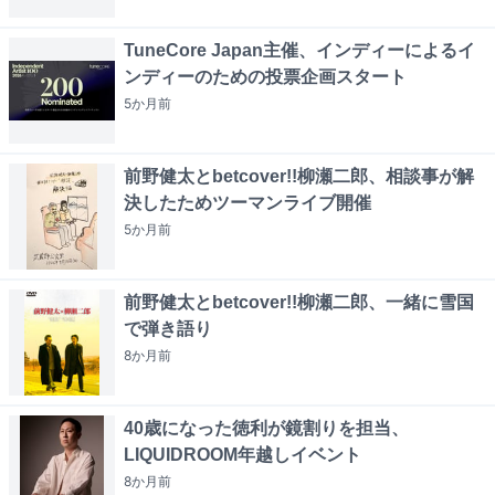
TuneCore Japan主催、インディーによるイ
ンディーのための投票企画スタート
5か月
前
前野健太とbetcover!!柳瀬二郎、相談事が解
決したためツーマンライブ開催
5か月
前
前野健太とbetcover!!柳瀬二郎、一緒に雪国
で弾き語り
8か月
前
40歳になった徳利が鏡割りを担当、
LIQUIDROOM年越しイベント
8か月
前