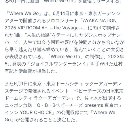
る6月11日に新曲「Where We Go」を配信リリースする。
「Where We Go」は、6月14日に東京・東京ガーデンシ
アターで開催されるソロコンサート「AYAKA NATION
2025 VIP ROOM A+ ～the Voyage～」に向けて制作さ
れた1曲。“人生の旅路”をテーマにしたダンスポップナン
バーで、人生で出会う困難や喜びを仲間と分かち合いなが
ら乗り越えたり噛み締めていき、進んでいくことの大切さ
が表現されている。「Where We Go」の制作は、2023年
5月発表の「ジョイフルワンダーランド」を手がけた辻村
有記と伊藤賢が担当した。
また6月1日に東京・東京ドームシティ ラクーアガーデン
ステージで開催されるイベント「ベビーチーズの日in東京
ドームシティ ラクーアガーデン」で、佐々木が出演する
ニッポン放送「Q・B・Bベビーチーズ presents 東京ホテ
イソン YOUR CHOICE」の公開収録にて「Where We
Go」が公開されることも決定した。