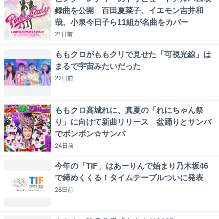
録曲を公開 百田夏菜子、イエモン吉井和
哉、小泉今日子ら11組が名曲をカバー
21日
前
ももクロがももクリで見せた「可視光線」は
まるで宇宙みたいだった
22日
前
ももクロ高城れに、真夏の「れにちゃん祭
り」に向けて新曲リリース 盆踊りとサンバ
でボンボン☆サンバ
24日
前
今年の「TIF」はあーりんで始まり乃木坂46
で締めくくる！タイムテーブルついに発表
28日
前