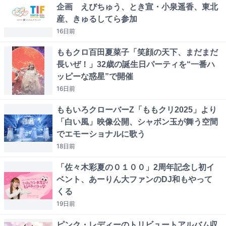
企画 えびちゅう、とき宣・小泉遥香、東北
産、きゅるしてら参加
16日
前
ももクロ百田夏菜子「笑顔の天下、まだまだ
長いぜ！」32歳の誕生日パーティを“一番ハ
ッピーな惑星”で開催
16日
前
ももいろクローバーZ「ももクリ2025」より
「白い風」映像公開、シャボン玉が舞う空間
でエモーショナルに歌う
18日
前
「佐々木彩夏の０１００」2周年記念し初イ
ベント、あーりん大ファンのDJ和もやって
くる
19日
前
ピンク・レディーのトリビュートアルバム収