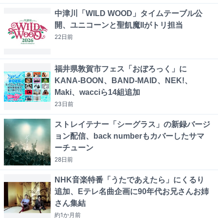
中津川「WILD WOOD」タイムテーブル公
開、ユニコーンと聖飢魔IIがトリ担当
22日
前
福井県敦賀市フェス「おぼろっく」に
KANA-BOON、BAND-MAID、NEK!、
Maki、wacciら14組追加
23日
前
ストレイテナー「シーグラス」の新録バージ
ョン配信、back numberもカバーしたサマ
ーチューン
28日
前
NHK音楽特番「うたであえたら」にくるり
追加、Eテレ名曲企画に90年代お兄さんお姉
さん集結
約1か月
前