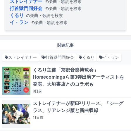
ストレイテナー
の楽曲・歌詞を検索
打首獄門同好会
の楽曲・歌詞を検索
くるり
の楽曲・歌詞を検索
イ・ラン
の楽曲・歌詞を検索
関連記事
ストレイテナー
打首獄門同好会
くるり
イ・ラン
くるり主催「京都音楽博覧会」
Homecomingsら第3弾出演アーティストを
発表、大垣書店とのコラボも
8日
前
ストレイテナーが新EPリリース、「シーグ
ラス」リアレンジ版と新曲収録
11日
前