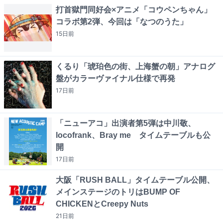
打首獄門同好会×アニメ「コウペンちゃん」
コラボ第2弾、今回は「なつのうた」
15日
前
くるり「琥珀色の街、上海蟹の朝」アナログ
盤がカラーヴァイナル仕様で再発
17日
前
「ニューアコ」出演者第5弾は中川敬、
locofrank、Bray me タイムテーブルも公
開
17日
前
大阪「RUSH BALL」タイムテーブル公開、
メインステージのトリはBUMP OF
CHICKENとCreepy Nuts
21日
前