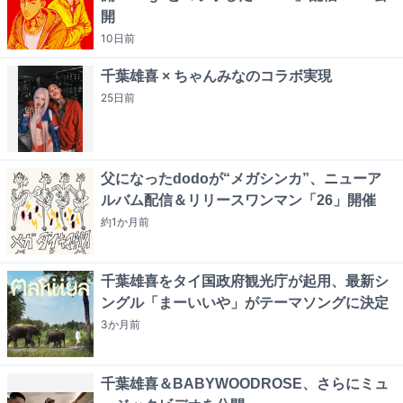
開
10日
前
千葉雄喜 × ちゃんみなのコラボ実現
25日
前
父になったdodoが“メガシンカ”、ニューア
ルバム配信＆リリースワンマン「26」開催
約1か月
前
千葉雄喜をタイ国政府観光庁が起用、最新シ
ングル「まーいいや」がテーマソングに決定
3か月
前
千葉雄喜＆BABYWOODROSE、さらにミュ