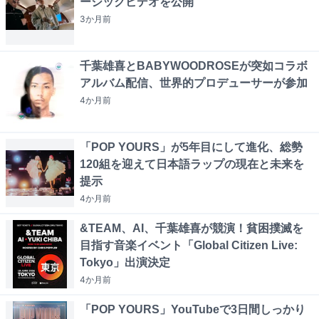
ージックビデオを公開
3か月
前
千葉雄喜とBABYWOODROSEが突如コラボ
アルバム配信、世界的プロデューサーが参加
4か月
前
「POP YOURS」が5年目にして進化、総勢
120組を迎えて日本語ラップの現在と未来を
提示
4か月
前
&TEAM、AI、千葉雄喜が競演！貧困撲滅を
目指す音楽イベント「Global Citizen Live:
Tokyo」出演決定
4か月
前
「POP YOURS」YouTubeで3日間しっかり