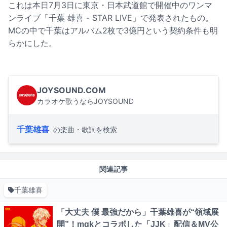
これは本日7月3日に東京・日本武道館で開催中のワンマ
ンライブ「千葉 雄喜 - STAR LIVE」で発表されたもの。
MCの中で千葉はアルバム2枚で3億円という契約条件も明
らかにした。
JOYSOUND.COM
カラオケ歌うならJOYSOUND
千葉雄喜
の楽曲・歌詞を検索
関連記事
千葉雄喜
「大丈夫 僕 最強だから」千葉雄喜が“領域展
開”！mgkとコラボした「JJK」配信＆MV公