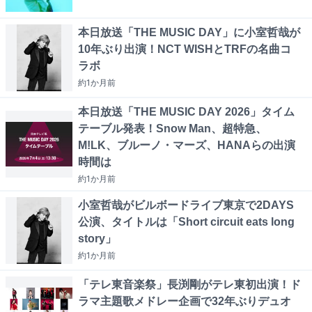
本日放送「THE MUSIC DAY」に小室哲哉が
10年ぶり出演！NCT WISHとTRFの名曲コ
ラボ
約1か月
前
本日放送「THE MUSIC DAY 2026」タイム
テーブル発表！Snow Man、超特急、
M!LK、ブルーノ・マーズ、HANAらの出演
時間は
約1か月
前
小室哲哉がビルボードライブ東京で2DAYS
公演、タイトルは「Short circuit eats long
story」
約1か月
前
「テレ東音楽祭」長渕剛がテレ東初出演！ド
ラマ主題歌メドレー企画で32年ぶりデュオ