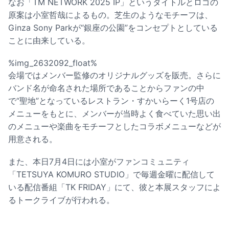
なお「TM NETWORK 2025 IP」というタイトルとロゴの
原案は小室哲哉によるもの。芝生のようなモチーフは、
Ginza Sony Parkが“銀座の公園”をコンセプトとしている
ことに由来している。
%img_2632092_float%
会場ではメンバー監修のオリジナルグッズを販売。さらに
バンド名が命名された場所であることからファンの中
で“聖地”となっているレストラン・すかいらーく1号店の
メニューをもとに、メンバーが当時よく食べていた思い出
のメニューや楽曲をモチーフとしたコラボメニューなどが
用意される。
また、本日7月4日には小室がファンコミュニティ
「TETSUYA KOMURO STUDIO」で毎週金曜に配信して
いる配信番組「TK FRIDAY」にて、彼と本展スタッフによ
るトークライブが行われる。