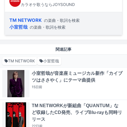
カラオケ歌うならJOYSOUND
TM NETWORK
の楽曲・歌詞を検索
小室哲哉
の楽曲・歌詞を検索
関連記事
TM NETWORK
小室哲哉
小室哲哉が音楽座ミュージカル新作「カイブ
ツはささやく」にテーマ曲提供
15日
前
TM NETWORKが新組曲「QUANTUM」な
ど収録したCD発売、ライブBlu-rayも同時リ
リース
22日
前