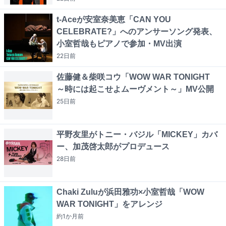
t-Aceが安室奈美恵「CAN YOU
CELEBRATE?」へのアンサーソング発表、
小室哲哉もピアノで参加・MV出演
22日
前
佐藤健＆柴咲コウ「WOW WAR TONIGHT
～時には起こせよムーヴメント～」MV公開
25日
前
平野友里がトニー・バジル「MICKEY」カバ
ー、加茂啓太郎がプロデュース
28日
前
Chaki Zuluが浜田雅功×小室哲哉「WOW
WAR TONIGHT」をアレンジ
約1か月
前