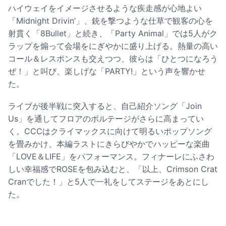
ハイウェイをイメージさせるような疾走感が心地よい
「Midnight Drivin’」、銃を撃つような仕草で観客の心を
射貫く「8Bullet」と続き、「Party Animal」では5人がク
ラップを煽って会場をにぎやかに盛り上げる。熱量の高い
コール＆レスポンスも交えつつ、彼らは「ひとつになろう
ぜ！」と叫び、楽しげな「PARTY!」という声を響かせ
た。
ライブが後半戦に突入すると、自己紹介ソング「Join
Us」を通してフロアのボルテージがさらに高まってい
く。CCCはクライマックスに向けて明るいポップソング
を畳みかけ、本編ラストにきらびやかでハッピーな楽曲
「LOVE＆LIFE」をパフォーマンス。フィナーレにふさわ
しい幸福感でROSEを包み込むと、「以上、Crimson Crat
Cranでした！」と5人で一礼をしてステージをあとにし
た。