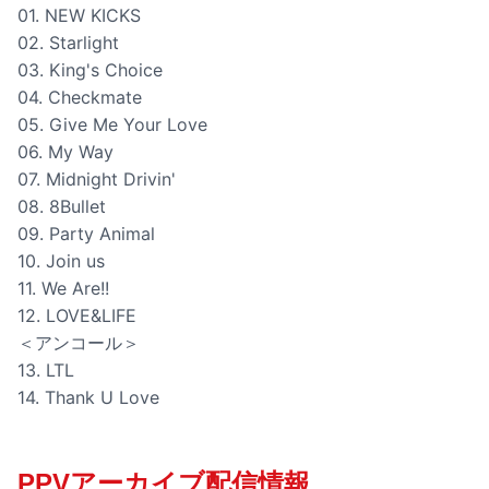
01. NEW KICKS
02. Starlight
03. King's Choice
04. Checkmate
05. Give Me Your Love
06. My Way
07. Midnight Drivin'
08. 8Bullet
09. Party Animal
10. Join us
11. We Are!!
12. LOVE&LIFE
＜アンコール＞
13. LTL
14. Thank U Love
PPVアーカイブ配信情報