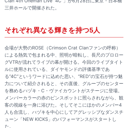
Clan 4th Oneman Live “4C”」が6月28日に東京・日本橋
三井ホールで開催された。
それぞれ異なる輝きを持つ5人
会場が大勢のROSE（Crimson Crat Clanファンの呼称）
による熱気で包まれる中、照明が暗転し、長尺のプロロー
グVTRが流れてライブの幕が開ける。今回のライブタイト
ルに使用されている、ダイヤモンドの評価基準であ
る“4C”というワードに込めた思い、“RED”の宝石が持つ魅
力について紹介されると、その直後、グループのセンター
を務めるハヅキ・C・ヴァイカウントがステージに登場。
メンバーカラーの赤のピンスポットに照らされながら、観
客の視線を一身に浴びた。そしてそこにほかのメンバー4
人も合流し、ハヅキを中心にしてアグレッシブなダンスチ
ューン「NEW KICKS」のパフォーマンスがスタートし
た。