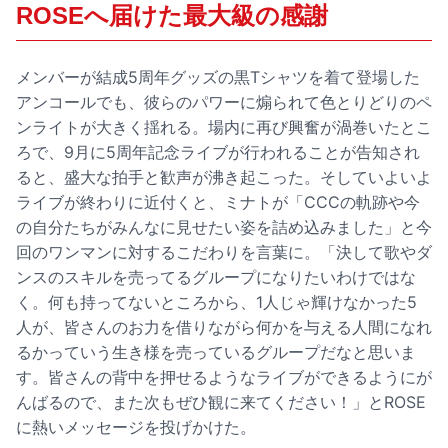
ROSEへ届けた最大級の感謝
メンバーが結成5周年グッズの黒Tシャツを着て登場した
アンコールでも、彼らのパワーに煽られて色とりどりのペ
ンライトが大きく揺れる。場内に再び興奮が渦巻いたとこ
ろで、9月に5周年記念ライブが行われることが告知され
ると、盛大な拍手と歓声が沸き起こった。そしていよいよ
ライブが終わりに近付くと、ミナトが「CCCの軌跡や今
の自分たちがみんなに見せたい姿を詰め込みました」と今
回のワンマンに対するこだわりを言葉に。「決して歌やダ
ンスのスキルを売ってるグループになりたいわけではな
く。何も持ってないところから、1人じゃ輝けなかった5
人が、皆さんのお力を借りながら何かを与える人間になれ
るかっていう生き様を売っているグループだなと思いま
す。皆さんの背中を押せるようなライブができるようにが
んばるので、また次もぜひ観に来てください！」とROSE
に熱いメッセージを投げかけた。