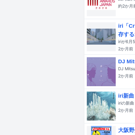
約2か月
iri
存する
iriが
2か月
前
DJ M
DJ Mi
2か月
前
iri
iriの
2か月
前
大阪野