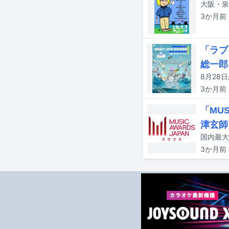
3か月
前
「ラブ
総一郎
3か月
前
「MU
津玄師
3か月
前