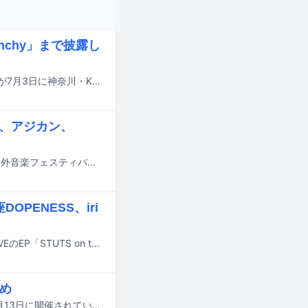
nchy」まで披露し
iriのデビュー10周年を記念したZeppツアー「iri 10th Anniversary LIVE "DoT"」が7月3日に神奈川・KT Zepp Yokohamaでファイナルを迎えた。
s、アジカン、
8月28日から30日までの3日間、山梨・山中湖交流プラザ きららにて行われる野外音楽フェスティバル「SPACE SHOWER SWEET LOVE SHOWER 2026」のタイムテーブルが発表された。
DOPENESS、iri
STUTSとZOT on the WAVEによるプロデューサーユニット・STUTS on the WAVEのEP「STUTS on the WAVE」のアナログ盤が、8月10日に完全生産限定でリリースされる。
とめ
国内最大規模の国際音楽賞「MUSIC AWARDS JAPAN 2026」の授賞式が本日6月13日に開催されている。この記事では各部門の受賞結果を発表していく。以下リストの★印が受賞者・受賞作品となる。