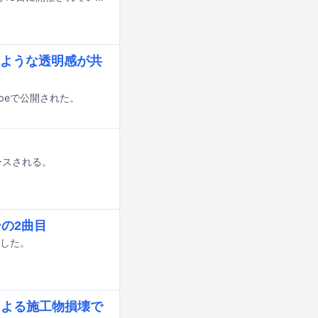
光のような透明感が共
ubeで公開された。
リリースされる。
ーの2曲目
定した。
による施工物損壊で