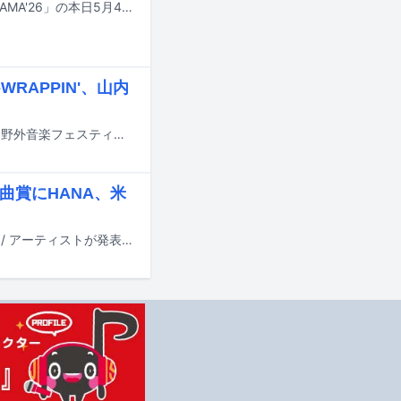
大阪・泉大津フェニックスにて開催を予定していた野外ライブイベント「OTODAMA'26」の本日5月4日公演が、昨日3日夜の暴風雨による施工物損傷の影響で開催中止となった。
RAPPIN'、山内
8月28日から30日までの3日間、山梨・山中湖交流プラザ きららにて開催される野外音楽フェスティバル「SPACE SHOWER SWEET LOVE SHOWER 2026」の出演アーティスト第2弾が発表された。
秀楽曲賞にHANA、米
国内最大規模の国際音楽賞「MUSIC AWARDS JAPAN 2026」のノミネート作品 / アーティストが発表された。