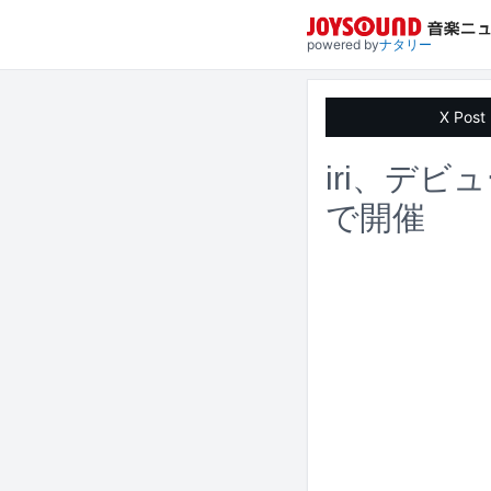
powered by
ナタリー
X Post
iri、デ
で開催