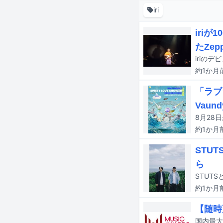
iri
iri
たZe
約1か月
「ラブ
Vaund
約1か月
STUT
ら
約1か月
【随時更