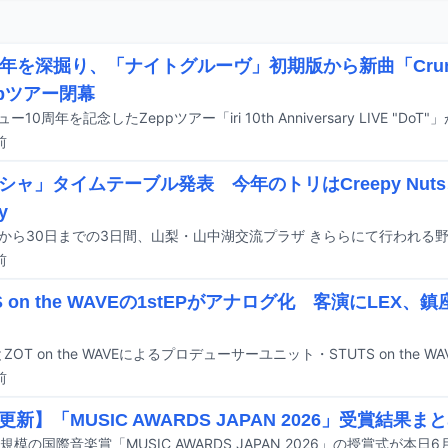
が10年を深掘り、「ナイトグルーヴ」初期版から新曲「Cru
ppツアー閉幕
前
シャ」タイムテーブル発表 今年のトリはCreepy Nut
y
前
S on the WAVEの1stEPがアナログ化 客演にLEX、鎮座
前
新】「MUSIC AWARDS JAPAN 2026」受賞結果ま