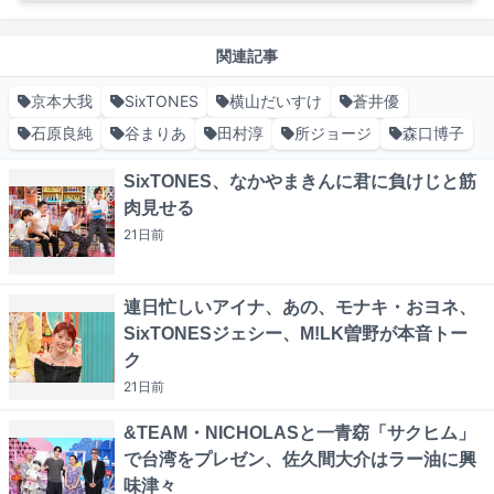
関連記事
京本大我
SixTONES
横山だいすけ
蒼井優
石原良純
谷まりあ
田村淳
所ジョージ
森口博子
SixTONES、なかやまきんに君に負けじと筋
肉見せる
21日
前
連日忙しいアイナ、あの、モナキ・おヨネ、
SixTONESジェシー、M!LK曽野が本音トー
ク
21日
前
&TEAM・NICHOLASと一青窈「サクヒム」
で台湾をプレゼン、佐久間大介はラー油に興
味津々