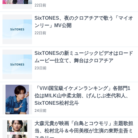
22日
前
SixTONES、夜のクロアチアで歌う「マイオ
ンリー」MV公開
22日
前
SixTONESの新ミュージックビデオはロード
ムービー仕立て、舞台はクロアチア
23日
前
「ViVi国宝級イケメンランキング」各部門1
位はM!LK山中柔太朗、げんじぶ杢代和人、
SixTONES松村北斗
24日
前
大森元貴が映画「白鳥とコウモリ」主題歌担
当、松村北斗＆今田美桜が主演の東野圭吾ミ