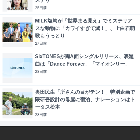
ステリー
25日
前
M!LK塩﨑が「世界まる見え」でミステリア
スな動物に「カワイすぎて滅！」、上白石萌
歌もうっとり
27日
前
SixTONESが両A面シングルリリース、表題
曲は「Dance Forever」「マイオンリー」
28日
前
奥田民生「所さんの目がテン！」特別企画で
隈研吾設計の母屋に宿泊、ナレーションはト
ータス松本
28日
前