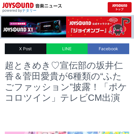
powered by
ナタリー
X Post
LINE
Facebook
超ときめき♡宣伝部の坂井仁
香＆菅田愛貴が6種類の“ふた
ごファッション”披露！「ポケ
コロツイン」テレビCM出演