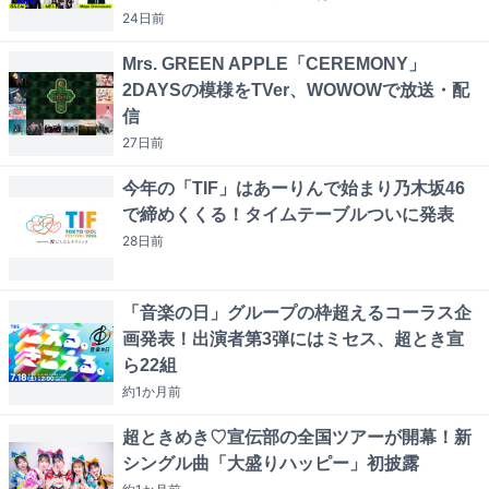
24日
前
Mrs. GREEN APPLE「CEREMONY」
2DAYSの模様をTVer、WOWOWで放送・配
信
27日
前
今年の「TIF」はあーりんで始まり乃木坂46
で締めくくる！タイムテーブルついに発表
28日
前
「音楽の日」グループの枠超えるコーラス企
画発表！出演者第3弾にはミセス、超とき宣
ら22組
約1か月
前
超ときめき♡宣伝部の全国ツアーが開幕！新
シングル曲「大盛りハッピー」初披露