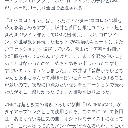
ートフォン向けアプリ「ポケコロツイン」のテレビCM
が、本日8月1日より全国で放送される。
「ポケコロツイン」は、“ふたごアバター”ココロンの着せ
替えを楽しめるアプリ。坂井と菅田は限定ユニット・超と
きめき♡ツイン部としてCMに出演し、「ポケコロツイ
ン」の世界観を再現したセットで6種類のキュートな“ふた
ごファッション”を披露している。菅田は「何着かお揃い
の洋服を持っているんですけど、ここまで全部お揃いにす
ることはなかったので、めちゃめちゃ楽しかったですし、
すごいキュンキュンしました」、坂井は「普段からひとち
ゃんとあきちゃんって姉妹っぽいと言っていただけること
が多いので、実際に姉妹みたいなシチュエーションで撮れ
たのがすごく楽しかったです」と撮影を振り返った。
CMには超とき宣の書き下ろしの新曲「TwinkleStart」が
タイアップソングとして使用される。この曲について菅田
は「あまりない雰囲気の曲。オシャレなテイストになって
いて、これを歌って踊るメンバーがどうなるのか、すごい