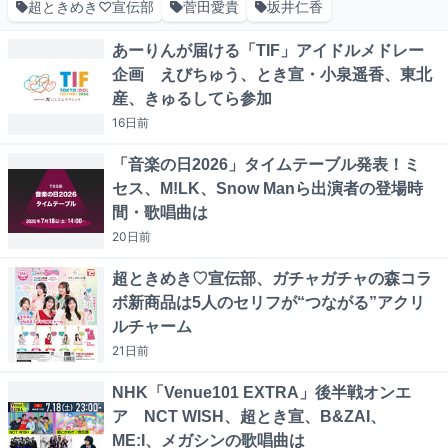
超ときめき♡宣伝部
菅田愛貴
坂井仁香
あーりんが届ける「TIF」アイドルメドレー
企画 えびちゅう、とき宣・小泉遥香、東北
産、きゅるしてら参加
16日
前
「音楽の日2026」タイムテーブル発表！ミ
セス、M!LK、Snow Manら出演者の登場時
間・歌唱曲は
20日
前
超ときめき♡宣伝部、ガチャガチャの森コラ
ボ新商品は5人のセリフが“つながる”アクリ
ルチャーム
21日
前
NHK「Venue101 EXTRA」後半戦オンエ
ア NCT WISH、超とき宣、B&ZAI、
ME:I、メガシンの歌唱曲は