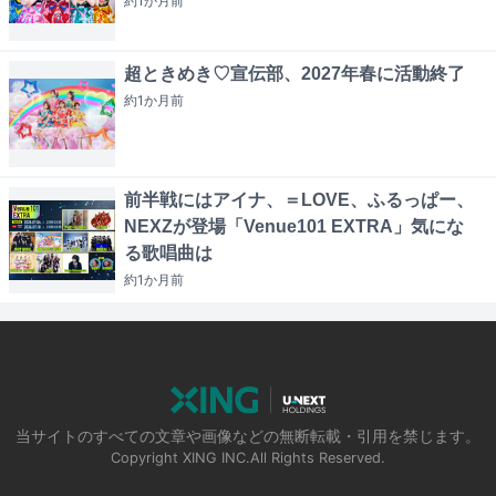
約1か月
前
超ときめき♡宣伝部、2027年春に活動終了
約1か月
前
前半戦にはアイナ、＝LOVE、ふるっぱー、
NEXZが登場「Venue101 EXTRA」気にな
る歌唱曲は
約1か月
前
当サイトのすべての文章や画像などの無断転載・引用を禁じます。
Copyright XING INC.All Rights Reserved.