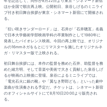
年を記念して、同作が8月22日より東京・シネマート新宿
ほか全国で順次再上映。公開初日、泉谷しげるのミニライ
ブ付き初日舞台挨拶が東京・シネマート新宿にて開催され
る。
「狂い咲きサンダーロード」は、石井が「石井聰亙」名義
で日本大学藝術学部映画学科の卒業制作として1980年に
発表したバイオレンス映画。今回の再上映では、オリジナ
ルの16mmネガをもとにリマスターを施したオリジナルネ
ガ・リマスター版で上映される。
初日舞台挨拶には、本作の監督を務めた石井、助監督を務
めた緒方明、そして音楽や美術で大きく貢献した泉谷しげ
るが映画の上映後に登場。泉谷によるミニライブでは、
「電光石火に銀の靴」や「翼なき野郎ども」といった劇中
楽曲が生演奏される予定だ。チケットは、シネマート新宿
のオフィシャルサイトにて8月10日20:00より販売され
る。