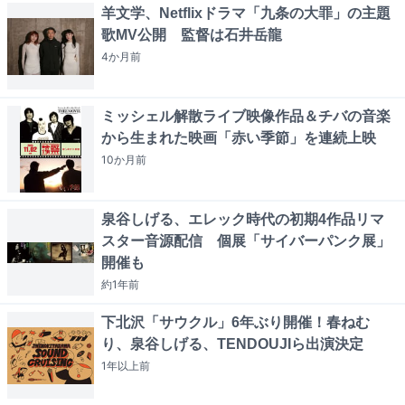
羊文学、Netflixドラマ「九条の大罪」の主題
歌MV公開 監督は石井岳龍
4か月
前
ミッシェル解散ライブ映像作品＆チバの音楽
から生まれた映画「赤い季節」を連続上映
10か月
前
泉谷しげる、エレック時代の初期4作品リマ
スター音源配信 個展「サイバーパンク展」
開催も
約1年
前
下北沢「サウクル」6年ぶり開催！春ねむ
り、泉谷しげる、TENDOUJIら出演決定
1年以上
前