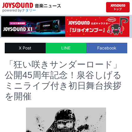
powered by
ナタリー
X Post
LINE
Facebook
「狂い咲きサンダーロード」
公開45周年記念！泉谷しげる
ミニライブ付き初日舞台挨拶
を開催