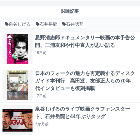
関連記事
泉谷しげる
石井岳龍
石井聰亙
忌野清志郎ドキュメンタリー映画の本予告公
開、三浦友和や竹中直人が思い語る
15日
前
日本のフォークの魅力を再定義するディスク
ガイド本刊行 高田渡、友部正人らの70年
代インタビューも復刻掲載
17日
前
泉谷しげるのライブ映画クラファンスター
ト、石井岳龍と44年ぶりタッグ
3か月
前