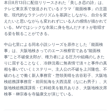
本日8月13日に配信リリースされた「美しき恋の詩」は、
テレビ東京系で放送されているドラマ「能面検事」の主題
歌。現代的なラテンのリズムを基調としながら、自分を変
えたいと思いながらも変われずにいる人の感情が描かれて
いる。MVではシックな衣装に身を包んだナオトが歌唱す
る姿を観ることができる。
中山七里による同名小説シリーズを原作とした「能面検
事」は、大阪地検きってのエース検察官である“能面検
事”こと不破俊太郎が、権力者による圧力や組織のしきた
りに屈することなく、冷静沈着に無表情で淡々と事件の真
相を暴いていくミステリー。主人公の不破を上川隆也、不
破のもとで働く新人事務官・惣領美晴を吉谷彩子、大阪地
検総務課事務官・前田拓海を大西流星（なにわ男子）、大
阪地検総務課課長・仁科睦美を観月ありさ、大阪地検次席
検事・榊宗春を寺脇康文が演じている。