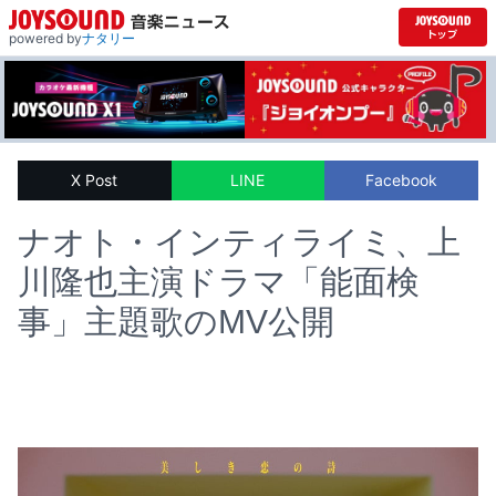
powered by
ナタリー
X Post
LINE
Facebook
ナオト・インティライミ、上
川隆也主演ドラマ「能面検
事」主題歌のMV公開