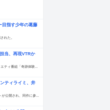
ロー目指す少年の葛藤
開された。
担当、再現VTRか
ナオト・インティライミの新曲「Believer」がフジテレビ系で放送されているバラエティ番組「奇跡体験！アンビリバボー」の新たなエンディングテーマに決定した。
インティライミ、井
木梨憲武が10月30日にリリースする3rdアルバム「木梨ソウル」のトラックリストが公開され、同作に参加するゲストアーティストが明らかになった。