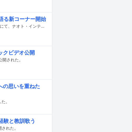
ン語る新コーナー開始
FM802のラジオ番組「THE NAKAJIMA HIROTO SHOW 802 RADIO MASTERS」にて、ナオト・インティライミとのコラボコーナー「MIAMI VIBES」が本日6月23日からスタートする。
ックビデオ公開
で公開された。
への思いを重ねた
した。
経験と教訓歌う
開された。