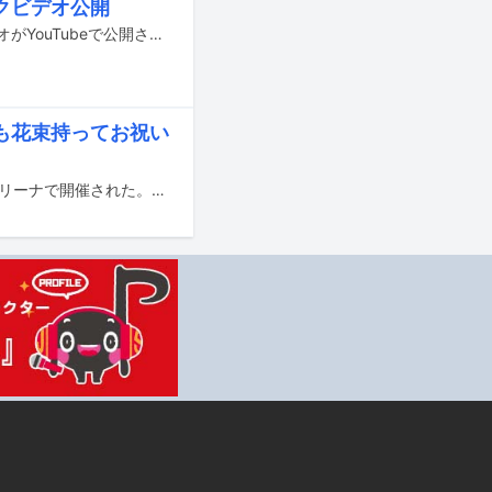
クビデオ公開
ナオト・インティライミの新曲「ブエナ ヘンテ～愛しい君へ～」のリリックビデオがYouTubeで公開された。
も花束持ってお祝い
北山宏光によるソロ初の単独公演「RANSHIN」が6月15日と16日に東京・有明アリーナで開催された。この記事では15日の公演の模様をレポートする。