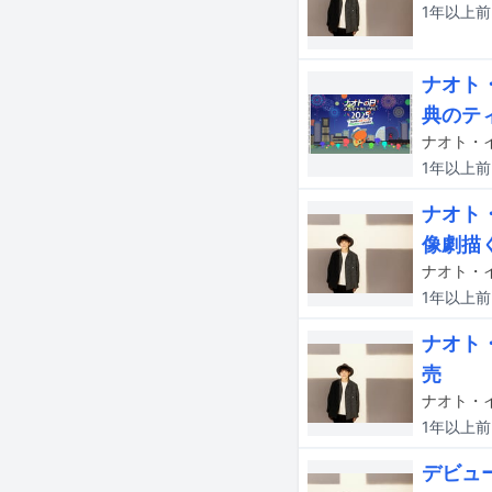
1年以上
前
ナオト
典のテ
1年以上
前
ナオト
像劇描
1年以上
前
ナオト
売
1年以上
前
デビュ