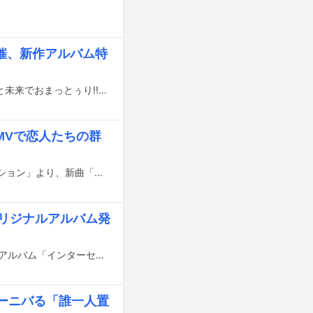
催、新作アルバム特
ナオト・インティライミの恒例イベント「ナオトの日 スペシャルLIVE 2025～皆と未来でおまっとぅり!!みなとみらいでライミな日!!～」が“ナオトの日”である7月10日に神奈川・パシフィコ横浜 国立大ホールで開催される。
MVで恋人たちの群
ナオト・インティライミが4月7日にリリースするニューアルバム「インターセクション」より、新曲「冬枯れのボレロ」が本日1月31日に配信リリースされた。
オリジナルアルバム発
ナオト・インティライミがデビュー15周年記念日の4月7日に11枚目のオリジナルアルバム「インターセクション」をリリースする。
ーニバる「誰一人置