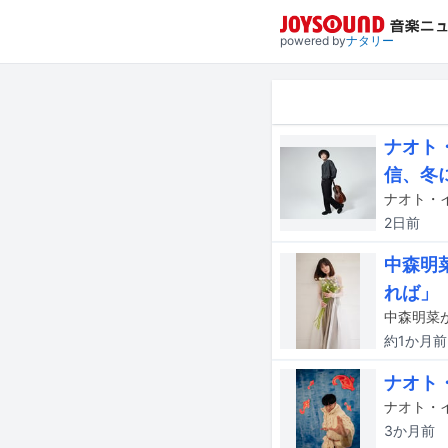
powered by
ナタリー
ナオト・
信、冬
ナオト・イ
2日
前
中森明
れば」
約1か月
前
ナオト
3か月
前