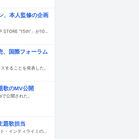
ン、本人監修の企画
ナオト・インティライミのポップアップストア「ナオト・インティライミ POP-UP STORE “15th”」が10月22日から11月3日まで東京・渋谷PARCOと大阪・心斎橋オーパにオープンする。
売、国際フォーラム
リースすることを発表した。
題歌のMV公開
eで公開された。
主題歌担当
7月11日にテレビ東京系で放送がスタートするドラマ「能面検事」の主題歌にナオト・インティライミの新曲「美しき恋の詩」が使用される。