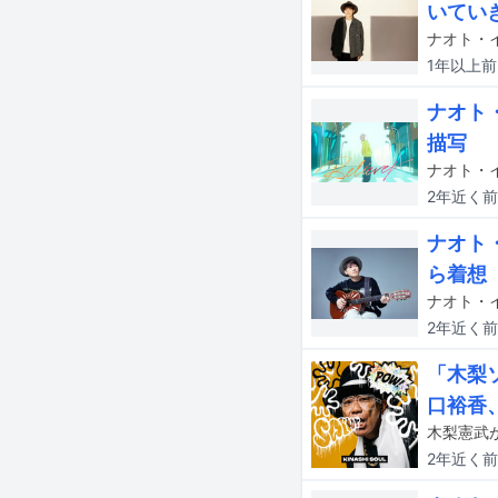
いてい
ナオト・
1年以上
前
ナオト
描写
ナオト・イ
2年近く
前
ナオト
ら着想
2年近く
前
「木梨
口裕香、
2年近く
前