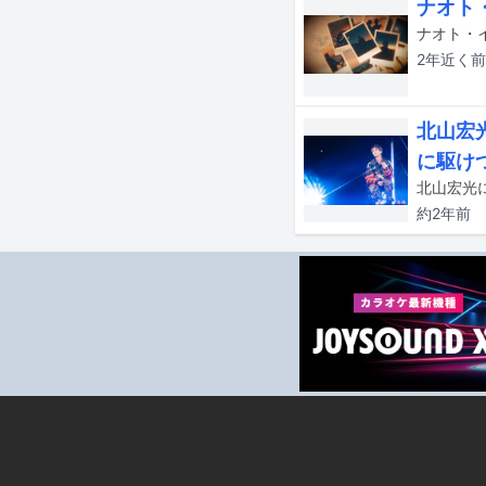
ナオト
2年近く
前
北山宏
に駆け
約2年
前