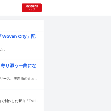
oven City」配
れた。
く寄り添う一曲にな
中森明菜が本日7月1日にニューシングル「ごめんと、すきと、」をCDと配信でリリース。表題曲のミュージックビデオがYouTubeで公開された。
ナオト・インティライミがNaoto名義でコロンビアのレーベルよりデビュー。現地で制作した新曲「Tokio Sake Bomb」を本日5月1日に配信リリースした。