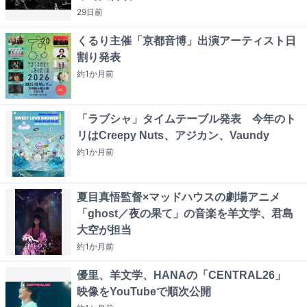
29日
前
くるり主催「京都音博」出演アーティスト日
割り発表
約1か月
前
「ラブシャ」タイムテーブル発表 今年のト
リはCreepy Nuts、アジカン、Vaundy
約1か月
前
夏目真悟監督×マッドハウスの劇場アニメ
「ghost／夜の果て」の音楽を羊文学、君島
大空が担当
約1か月
前
優里、羊文学、HANAの「CENTRAL26」
映像をYouTubeで順次公開