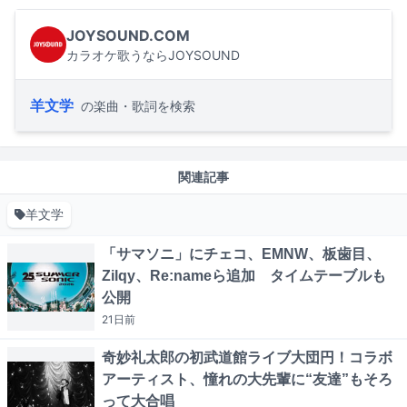
JOYSOUND.COM
カラオケ歌うならJOYSOUND
羊文学
の楽曲・歌詞を検索
関連記事
羊文学
「サマソニ」にチェコ、EMNW、板歯目、
Zilqy、Re:nameら追加 タイムテーブルも
公開
21日
前
奇妙礼太郎の初武道館ライブ大団円！コラボ
アーティスト、憧れの大先輩に“友達”もそろ
って大合唱