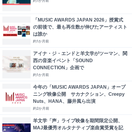
約1か月
前
「MUSIC AWARDS JAPAN 2026」授賞式
の前後で、最も再生数が伸びたアーティスト
は誰か
約1か月
前
アイナ・ジ・エンドと羊文学がツーマン、関
西の音楽イベント「SOUND
CONNECTION」企画で
約1か月
前
今年の「MUSIC AWARDS JAPAN」オープ
ニング映像公開 サカナクション、Creepy
Nuts、HANA、藤井風ら出演
約2か月
前
羊文学「声」ライブ映像を期間限定公開、
MAJ最優秀オルタナティブ楽曲賞受賞を記