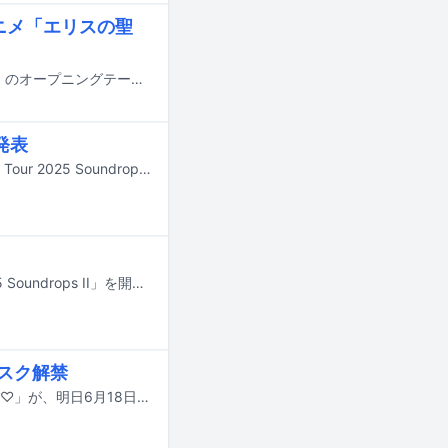
ニメ「エリスの聖
2026年1月よりTBS系28局・BS11にて放送されるテレビアニメ「エリスの聖杯」のオープニングテーマを鷲尾伶菜、エンディングテーマを田村ゆかりが担当する。
発表
田村ゆかりがインフルエンザに感染。ファンクラブツアー「田村ゆかり Fanclub Tour 2025 Soundrops Ⅱ」のうち、11月8、9日に開催予定だった大阪、愛知公演の延期が発表された。
田村ゆかりが10月から初のファンクラブツアー「田村ゆかり Fanclub Tour 2025 Soundrops II」を開催する。
ブスク解禁
田村ゆかりのEP「Altoemion」「You Are The World!」とミニアルバム「I love it♡」が、明日6月18日から各サブスクリプションサービスにて配信される。