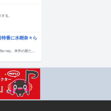
スする。
売日特番に水樹奈々ら
5月14日に発売されるキングレコード主催フェス「KING SUPER LIVE 2024」のBlu-ray。本作の新たなトレイラー映像がYouTubeで公開された。