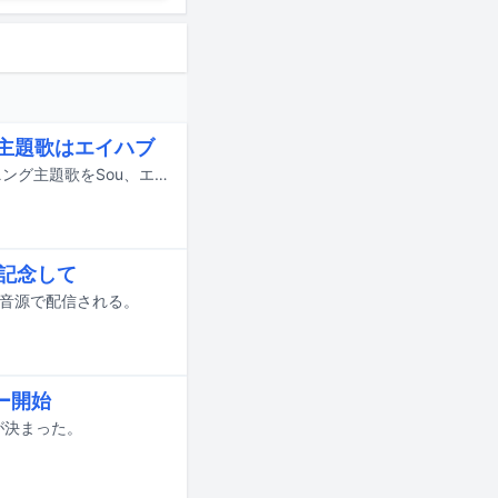
D主題歌はエイハブ
10月より放送されるテレビアニメ「転生ゴブリンだけど質問ある？」のオープニング主題歌をSou、エンディング主題歌をエイハブが担当することが発表された。
を記念して
ゾ音源で配信される。
ー開始
が決まった。