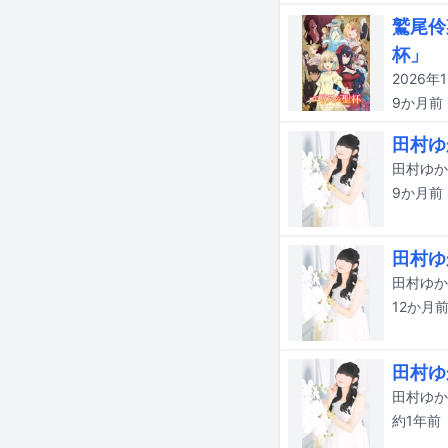
鷲尾伶
杯」
9か月
前
田村ゆ
9か月
前
田村ゆ
12か月
田村ゆ
約1年
前