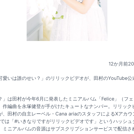
12か月前
2
愛いは誰のせい？」のリリックビデオが、田村のYouTube
」は田村が今年6月に発表したミニアルバム「Felice」（フ
、作編曲を永塚健登が手がけたキュートなナンバー。リリック
、田村の自主レーベル・Cana ariaのスタッフによるXアカウ
Staff）では「#いきなりですがリリックビデオです」というハッシ
。ミニアルバムの音源はサブスクリプションサービスで配信さ