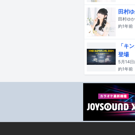
田村ゆ
田村ゆか
約1年
前
「キン
登場
約1年
前