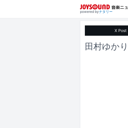
powered by
ナタリー
X Post
田村ゆか