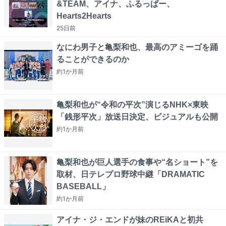
&TEAM、アイナ、ふるっぱー、
Hearts2Hearts
25日
前
なにわ男子と亀梨和也、最高のアミーゴを踊
ることができるのか
約1か月
前
亀梨和也が“令和の平次”演じるNHK×東映
「銭形平次」放送日決定、ビジュアルも公開
約1か月
前
亀梨和也が巨人選手の食事や“名ショート”を
取材、日テレプロ野球中継「DRAMATIC
BASEBALL」
約1か月
前
アイナ・ジ・エンドが妹のREiKAと初共