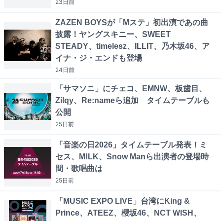
23日
前
ZAZEN BOYSが「Mステ」初出演であの曲
披露！ヤングスキニー、SWEET
STEADY、timelesz、ILLIT、乃木坂46、ア
イナ・ジ・エンドも登場
24日
前
「サマソニ」にチェコ、EMNW、板歯目、
Zilqy、Re:nameら追加 タイムテーブルも
公開
25日
前
「音楽の日2026」タイムテーブル発表！ミ
セス、M!LK、Snow Manら出演者の登場時
間・歌唱曲は
25日
前
「MUSIC EXPO LIVE」台湾にKing &
Prince、ATEEZ、櫻坂46、NCT WISH、