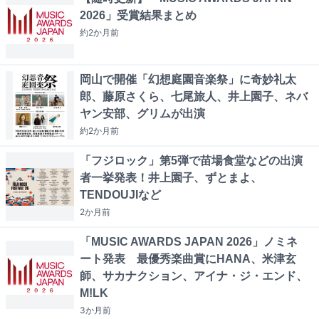
2026」受賞結果まとめ
約2か月
前
岡山で開催「幻想庭園音楽祭」に奇妙礼太
郎、藤原さくら、七尾旅人、井上園子、ネバ
ヤン安部、グリムが出演
約2か月
前
「フジロック」第5弾で苗場食堂などの出演
者一挙発表！井上園子、ずとまよ、
TENDOUJIなど
2か月
前
「MUSIC AWARDS JAPAN 2026」ノミネ
ート発表 最優秀楽曲賞にHANA、米津玄
師、サカナクション、アイナ・ジ・エンド、
M!LK
3か月
前