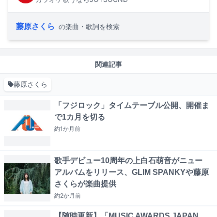
藤原さくら
の楽曲・歌詞を検索
関連記事
藤原さくら
「フジロック」タイムテーブル公開、開催ま
で1カ月を切る
約1か月
前
歌手デビュー10周年の上白石萌音がニュー
アルバムをリリース、GLIM SPANKYや藤原
さくらが楽曲提供
約2か月
前
【随時更新】「MUSIC AWARDS JAPAN