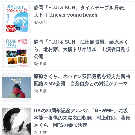
静岡「FUJI & SUN」タイムテーブル発表、
大トリはnever young beach
4か月
前
静岡「FUJI & SUN」に田島貴男、藤原さく
ら、北村蕗、大橋トリオ追加 出演者日割り
公開
5か月
前
藤原さくら、ネバヤン安部勇磨を迎えた新曲
配信＆MV公開 自分自身との対話がテーマ
6か月
前
UAの30周年記念アルバム「NEWME」に坂
本龍一提供の未発表曲収録 村上虹郎、藤原
さくら、MFSの参加決定
7か月
前