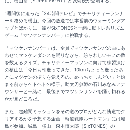
に、横山裕（SUPER EIGHT）と城島茂が登場する。
1週間後に迫った「24時間テレビ」でチャリティーランナ
ーを務める横山。今回の放送では本番前のウォーミングア
ップとばかりに、彼がSixTONESと一緒に脳トレ系リズム
ゲーム「マツケンナンバー」に挑戦する。
「マツケンナンバー」は、全員でマツケンサンバの曲にあ
わせてマツケンダンスを踊りながら、紛らわしいモノの数
を数えるクイズ。チャリティーマラソンに向けて練習漬け
の横山は「今日も朝走ってきた。10kmちょっと走ったあ
とにマツケンの振りを覚えるの、めっちゃしんどい」と始
まる前からヘトヘトの様子。助太刀参戦の石川みなみアナ
ウンサーと一緒に、最後までマツケンサンバを踊り切れる
かが見どころだ。
また、超難関ミッションをその道のプロがどんな軌道でク
リアするかを予想する企画「軌道戦隊ルートマン」には城
島が参加。城島、横山、森本慎太郎（SixTONES）の