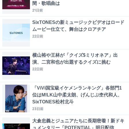
間・歌唱曲は
21日
前
SixTONESの新ミュージックビデオはロード
ムービー仕立て、舞台はクロアチア
22日
前
横山裕や王林が「クイズ$ミリオネア」出
演、二宮和也が出題するクイズに挑む
22日
前
「ViVi国宝級イケメンランキング」各部門1
位はM!LK山中柔太朗、げんじぶ杢代和人、
SixTONES松村北斗
23日
前
大倉忠義とジュニアたちに長期密着！新ドキ
ュメンタリー「POTENTIAL」明日配信