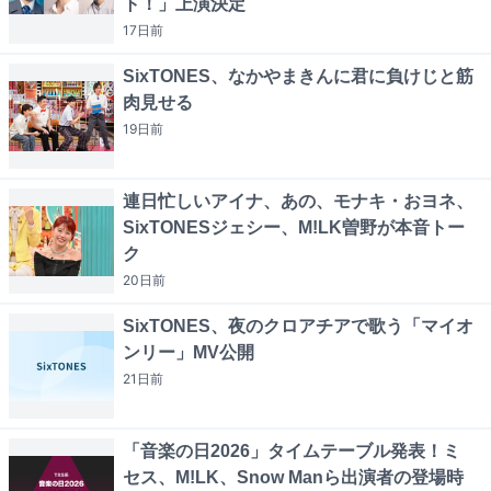
ト！」上演決定
17日
前
SixTONES、なかやまきんに君に負けじと筋
肉見せる
19日
前
連日忙しいアイナ、あの、モナキ・おヨネ、
SixTONESジェシー、M!LK曽野が本音トー
ク
20日
前
SixTONES、夜のクロアチアで歌う「マイオ
ンリー」MV公開
21日
前
「音楽の日2026」タイムテーブル発表！ミ
セス、M!LK、Snow Manら出演者の登場時