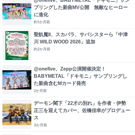
@onefive、BABYMETAL「ドキモニ」サン
プリングした新曲MV公開 無敵なヒーロー
に進化
約1か月
前
聖飢魔II、スカパラ、サバシスターら「中津
川 WILD WOOD 2026」追加
約2か月
前
@onefive、Zepp公演開催決定！
BABYMETAL「ドキモニ」サンプリングし
た新曲含むMカード発売
2か月
前
デーモン閣下「22才の別れ」を作者・伊勢
正三を迎えてカバー、佐橋佳幸がプロデュー
ス
3か月
前