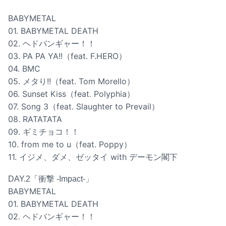
BABYMETAL
01. BABYMETAL DEATH
02. ヘドバンギャー！！
03. PA PA YA!!（feat. F.HERO）
04. BMC
05. メタり!!（feat. Tom Morello）
06. Sunset Kiss（feat. Polyphia）
07. Song 3（feat. Slaughter to Prevail）
08. RATATATA
09. ギミチョコ！！
10. from me to u（feat. Poppy）
11. イジメ、ダメ、ゼッタイ with デーモン閣下
DAY.2「衝撃 -Impact-」
BABYMETAL
01. BABYMETAL DEATH
02. ヘドバンギャー！！