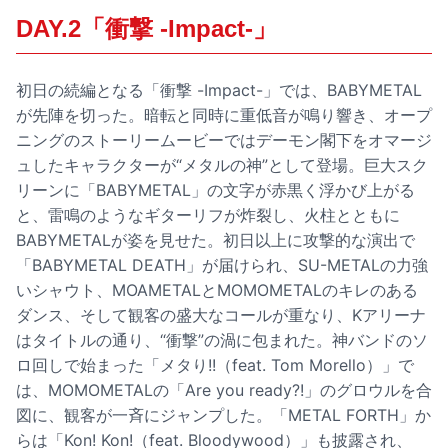
DAY.2「衝撃 -Impact-」
初日の続編となる「衝撃 -Impact-」では、BABYMETAL
が先陣を切った。暗転と同時に重低音が鳴り響き、オープ
ニングのストーリームービーではデーモン閣下をオマージ
ュしたキャラクターが“メタルの神”として登場。巨大スク
リーンに「BABYMETAL」の文字が赤黒く浮かび上がる
と、雷鳴のようなギターリフが炸裂し、火柱とともに
BABYMETALが姿を見せた。初日以上に攻撃的な演出で
「BABYMETAL DEATH」が届けられ、SU-METALの力強
いシャウト、MOAMETALとMOMOMETALのキレのある
ダンス、そして観客の盛大なコールが重なり、Kアリーナ
はタイトルの通り、“衝撃”の渦に包まれた。神バンドのソ
ロ回しで始まった「メタり!!（feat. Tom Morello）」で
は、MOMOMETALの「Are you ready?!」のグロウルを合
図に、観客が一斉にジャンプした。「METAL FORTH」か
らは「Kon! Kon!（feat. Bloodywood）」も披露され、