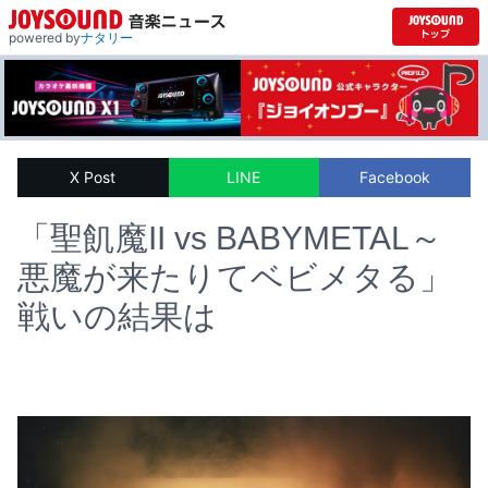
powered by
ナタリー
X Post
LINE
Facebook
「聖飢魔II vs BABYMETAL～
悪魔が来たりてベビメタる」
戦いの結果は