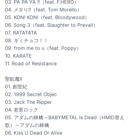
03. PA PA YA !!（feat. F.HERO）
04. メタり!!（feat. Tom Morello）
05. KON! KON!（feat. Bloodywood）
06. Song 3（feat. Slaughter to Prevail）
07. RATATATA
08. ギミチョコ！！
09. from me to u（feat. Poppy）
10. KARATE
11. Road of Resistance
聖飢魔II
01. 創世紀
02. 1999 Secret Objec
03. Jack The Ripper
04. 老害ロック
05. アダムの林檎～BABYMETAL Is Dead（HMID替え
歌）～アダムの林檎
06. Kiss U Dead Or Alive