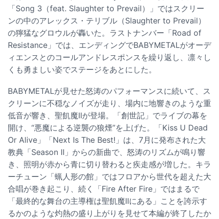
「Song 3（feat. Slaughter to Prevail）」ではスクリー
ンの中のアレックス・テリブル（Slaughter to Prevail）
の獰猛なグロウルが轟いた。ラストナンバー「Road of
Resistance」では、エンディングでBABYMETALがオーデ
ィエンスとのコールアンドレスポンスを繰り返し、凛々し
くも勇ましい姿でステージをあとにした。
BABYMETALが見せた怒涛のパフォーマンスに続いて、ス
クリーンに不穏なノイズが走り、場内に地響きのような重
低音が響き、聖飢魔IIが登場。「創世記」でライブの幕を
開け、“悪魔による逆襲の狼煙”を上げた。「Kiss U Dead
Or Alive」「Next Is The Best!」は、7月に発布された大
教典「Season II」からの新曲で、怒涛のリズムが鳴り響
き、照明が赤から青に切り替わると疾走感が増した。キラ
ーチューン「蝋人形の館」ではフロアから世代を超えた大
合唱が巻き起こり、続く「Fire After Fire」ではまるで
「最終的な舞台の主導権は聖飢魔IIにある」ことを誇示す
るかのような灼熱の盛り上がりを見せて本編が終了したか