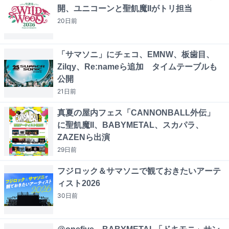
開、ユニコーンと聖飢魔IIがトリ担当
20日
前
「サマソニ」にチェコ、EMNW、板歯目、
Zilqy、Re:nameら追加 タイムテーブルも
公開
21日
前
真夏の屋内フェス「CANNONBALL外伝」
に聖飢魔II、BABYMETAL、スカパラ、
ZAZENら出演
29日
前
フジロック＆サマソニで観ておきたいアーテ
ィスト2026
30日
前