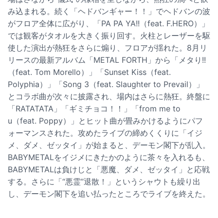
み込まれる。続く「ヘドバンギャー！！」でヘドバンの波
がフロア全体に広がり、「PA PA YA!!（feat. F.HERO）」
では観客がタオルを大きく振り回す。火柱とレーザーを駆
使した演出が熱狂をさらに煽り、フロアが揺れた。8月リ
リースの最新アルバム「METAL FORTH」から「メタり!!
（feat. Tom Morello）」「Sunset Kiss（feat.
Polyphia）」「Song 3（feat. Slaughter to Prevail）」
とコラボ曲が次々に披露され、場内はさらに熱狂。終盤に
「RATATATA」「ギミチョコ！！」「from me to
u（feat. Poppy）」とヒット曲が畳みかけるようにパフ
ォーマンスされた。攻めたライブの締めくくりに「イジ
メ、ダメ、ゼッタイ」が始まると、デーモン閣下が乱入。
BABYMETALをイジメにきたかのように茶々を入れるも、
BABYMETALは負けじと「悪魔、ダメ、ゼッタイ」と応戦
する。さらに「“悪霊”退散！」というシャウトも繰り出
し、デーモン閣下を追い払ったところでライブを終えた。