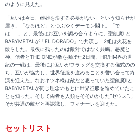
のように見えた。
「互いは今日、雌雄を決する必要がない」という知らせが
届き、「なるほど」とつぶやくデーモン閣下。「で
は……」と、最後はお互いを認め合うように、聖飢魔IIと
BABYMETALが「EL DORADO」で共演し、2組は火花を
散らした。最後に残ったのは敵対ではなく共鳴。悪魔と
神、信者とTHE ONEが拳を掲げた2日間、HR/HM界の世
紀の一戦は、最後にお互いがフラッグを交換する儀式のの
ち、互いが協力し、世界征服を進めることを誓い合って終
演を迎えた。なおキツネ様は敵だと思っていた聖飢魔IIと
BABYMETALが同じ理念のもとに世界征服を進めていたこ
とを知った。そして両者も人類をそそのかした“ゼウス”こ
そが共通の敵だと再認識し、フィナーレを迎えた。
セットリスト