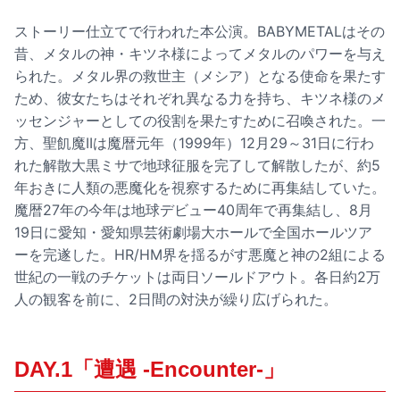
ストーリー仕立てで行われた本公演。BABYMETALはその
昔、メタルの神・キツネ様によってメタルのパワーを与え
られた。メタル界の救世主（メシア）となる使命を果たす
ため、彼女たちはそれぞれ異なる力を持ち、キツネ様のメ
ッセンジャーとしての役割を果たすために召喚された。一
方、聖飢魔IIは魔暦元年（1999年）12月29～31日に行わ
れた解散大黒ミサで地球征服を完了して解散したが、約5
年おきに人類の悪魔化を視察するために再集結していた。
魔暦27年の今年は地球デビュー40周年で再集結し、8月
19日に愛知・愛知県芸術劇場大ホールで全国ホールツア
ーを完遂した。HR/HM界を揺るがす悪魔と神の2組による
世紀の一戦のチケットは両日ソールドアウト。各日約2万
人の観客を前に、2日間の対決が繰り広げられた。
DAY.1「遭遇 -Encounter-」