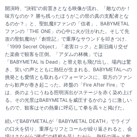
開演時、“決戦”の前置きとなる映像が流れ、「敵なのか！
味方なのか？ 勝ち残ったほうがこの世の真の支配者とな
るのか？」と、聖飢魔IIファンの「信者」、BABYMETAL
ファンの「THE ONE」の心中に火が注がれた。そして先
攻の聖飢魔IIが「創世記」で重厚なサウンドを叩きつけ、
「1999 Secret Object」「老害ロック」と新旧織り交ぜ
た楽曲で観客を圧倒。「アダムの林檎」では
「BABYMETAL Is Dead」と替え歌も飛び出し、場内は驚
き、笑いの声とともに熱狂が生まれる。BABYMETALへの
挑発とも愛情とも取れるパフォーマンスに、双方のファン
から歓声が巻き起こった。終盤の「Fire After Fire」で
は、炎のようにうねる照明演出がステージを赤く染め上げ
る。その光景はBABYMETALを威圧するかのように激しい
もので、観客はその熱量に呼応して拳を高々と掲げた。
続いてBABYMETALが「BABYMETAL DEATH」でライブ
の口火を切り、重厚なリフとコールが繰り返されると、会
場はさながら“儀式”の様相を呈しながら、熱狂の渦へと飲