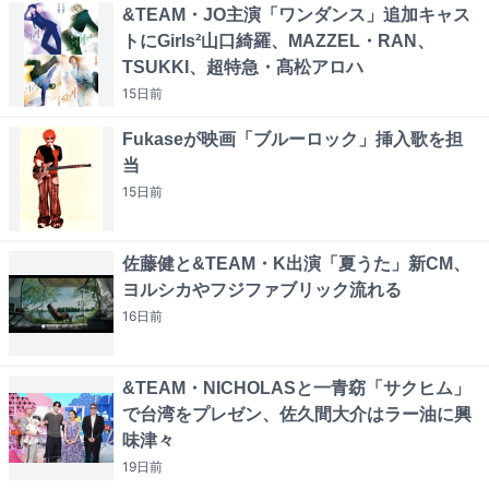
&TEAM・JO主演「ワンダンス」追加キャス
トにGirls²山口綺羅、MAZZEL・RAN、
TSUKKI、超特急・髙松アロハ
15日
前
Fukaseが映画「ブルーロック」挿入歌を担
当
15日
前
佐藤健と&TEAM・K出演「夏うた」新CM、
ヨルシカやフジファブリック流れる
16日
前
&TEAM・NICHOLASと一青窈「サクヒム」
で台湾をプレゼン、佐久間大介はラー油に興
味津々
19日
前