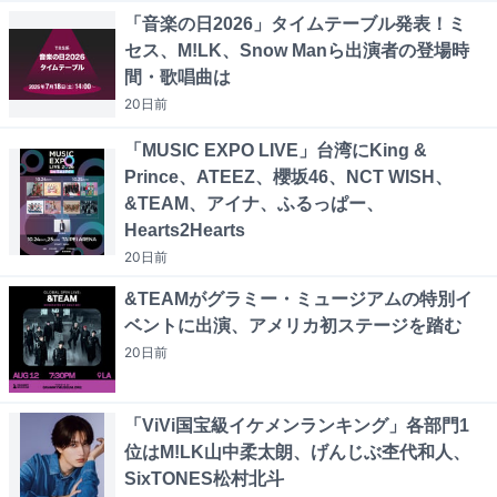
「音楽の日2026」タイムテーブル発表！ミ
セス、M!LK、Snow Manら出演者の登場時
間・歌唱曲は
20日
前
「MUSIC EXPO LIVE」台湾にKing &
Prince、ATEEZ、櫻坂46、NCT WISH、
&TEAM、アイナ、ふるっぱー、
Hearts2Hearts
20日
前
&TEAMがグラミー・ミュージアムの特別イ
ベントに出演、アメリカ初ステージを踏む
20日
前
「ViVi国宝級イケメンランキング」各部門1
位はM!LK山中柔太朗、げんじぶ杢代和人、
SixTONES松村北斗