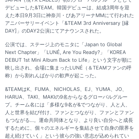
デビューした&TEAM。韓国デビューは、結成3周年を迎
えた本日9月3日に神奈川・ぴあアリーナMMにて行われた
アニバーサリーイベント「&TEAM 3rd Anniversary [縁
DAY]」のDAY2公演にてアナウンスされた。
公演では、ステージ上のモニタに「Japan to Global
Next Chapter」「LUNÉ, Are You Ready?」「KOREA
DEBUT 1st Mini Album Back to Life」という文字が順に
映し出され、会場に集まったLUNÉ（＆TEAMファンの呼
称）から割れんばかりの歓声が起こった。
&TEAMはK、FUMA、NICHOLAS、EJ、YUMA、JO、
HARUA、TAKI、MAKIの9名からなるグローバルグルー
プ。チーム名には「多様な9名が&でつながり、人と人、
人と世界を結び付け、ファンとつながり、ファンとファン
もつながる…。運命共同体となり、より良い自分へと成長
するために、個々のエネルギーを集結させて自身の限界を
超え続けていく」という彼らの強い意志が込められてい