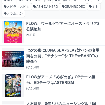
スピラ・スピカ
ASH DA HERO
GRANRODEO
ミト
クラムボン
FLOW、ワールドツアーにオーストラリア2
公演追加
24日
前
七夕の夜にLUNA SEA×GLAY対バンの名場
面を公開、“テナシー”や“THE☆BAND”の
映像も
約1か月
前
FLOWがアニメ「めざめざ」OPテーマ担
当、EDテーマはASTERISM
約1か月
前
大石昌良、8年ぶりのニューシングル「嗚