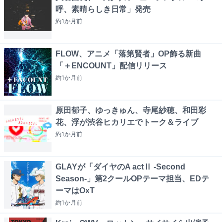
呼、素晴らしき日常」発売
約1か月
前
FLOW、アニメ「落第賢者」OP飾る新曲
「＋ENCOUNT」配信リリース
約1か月
前
原田郁子、ゆっきゅん、寺尾紗穂、和田彩
花、浮が渋谷ヒカリエでトーク＆ライブ
約1か月
前
GLAYが「ダイヤのA actⅡ -Second
Season-」第2クールOPテーマ担当、EDテ
ーマはOxT
約1か月
前