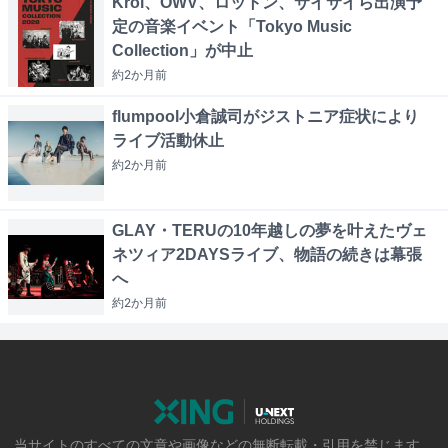
Kroi、OWV、ロットン、サイサイら出演予
定の音楽イベント「Tokyo Music
Collection」が中止
約2か月
前
flumpool小倉誠司がジストニア症状により
ライブ活動休止
約2か月
前
GLAY・TERUの10年越しの夢を叶えたヴェ
ネツィア2DAYSライブ、物語の続きは幕張
へ
約2か月
前
当サイトのすべての文章や画像などの無断転載・引用を禁じます。