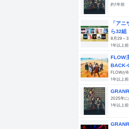
約1年
前
「アニサ
ら32組
1年以上
前
FLOW
BACK
1年以上
前
GRA
2025年
1年以上
前
GRA