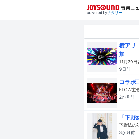
powered by
ナタリー
横アリ「
加
9日
前
コラボ三
2か月
前
「下野
下野紘の
3か月
前