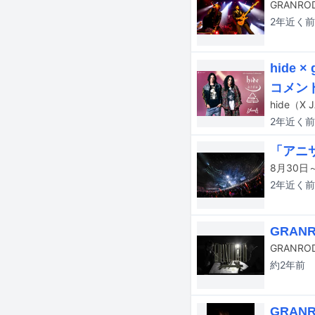
2年近く
前
hide
コメン
2年近く
前
「アニ
2年近く
前
GRAN
GRANR
約2年
前
GRAN