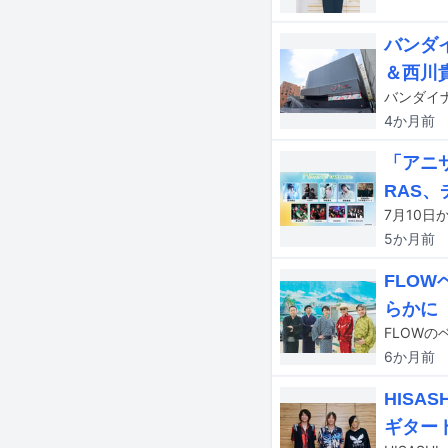
バンダイ
＆西川
4か月
前
「アニサ
RAS、
5か月
前
FLO
らかに
6か月
前
HISA
ギター