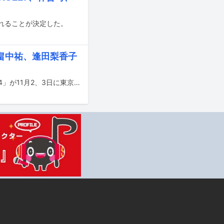
売されることが決定した。
e、畠中祐、逢田梨香子
声優事務所・賢プロダクションの主催ライブイベント「KENPROCK Festival 2024」が11月2、3日に東京・LINE CUBE SHIBUYA（渋谷公会堂）にて開催される。