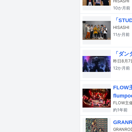
10か月
前
「STU
11か月
前
「ダン
12か月
前
FLO
flump
約1年
前
GRAN