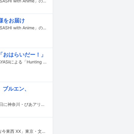
HISASHI（GLAY）がナビゲーターを務めるAT-DXのレギュラー番組「STUDIO HISASHI with Anime」の最新回に、GRANRODEOがゲスト出演している。
模様をお届け
HISASHI（GLAY）がナビゲーターを務めるAT-DXのレギュラー番組「STUDIO HISASHI with Anime」の最新回にて、FLOW主催のアニソンロックフェス「FLOW THE FESTIVAL 2025」の模様が紹介されている。
「おはらいだー！」
昨日8月7日に放送されたテレビアニメ「ダンダダン」第18話の映像を用いた、HAYASiiによる「Hunting Soul」のリリックビデオがYouTubeで公開された。
、ブルエン、
FLOW主催のアニソンロックフェス「FLOW THE FESTIVAL 2025」が6月14、15日に神奈川・ぴあアリーナMMで開催された。
GRANRODEOが本日5月10日に行う予定だったホールツアー「XX CROSSOVER 古今東西 XX」東京・文京シビックホール公演の延期が発表された。