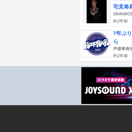
宅見将
GRANR
約2年
前
7年ぶり
ら
約2年
前