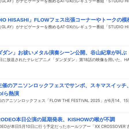
DIO HISASHI」FLOWフェス出張コーナーやトークの
ダダン」お祓いメタル演奏シーン公開、谷山紀章が叫ぶ
W主催のアニソンロックフェスでサンボ、スキマスイッチ
oolら熱演
RODEO本日公演の延期発表、KISHOWの喉が不調