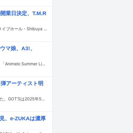
開業日決定、T.M.R
バンダイナムコミュージックライブの子会社、バンダイナムコベースが運営するライブホール・Shibuya LOVEZの開業日が6月27日に決定。これを記念してオープニングシリーズが6月から7月にかけて実施される。
、ウマ娘、A3!、
7月10日から12日にかけて千葉・幕張メッセで開催されるアニソンライブイベント「Animelo Summer Live 2026 -Messenger-」の出演アーティスト第1弾が発表された。
1弾アーティスト明
FLOWのベーシスト・GOT'Sが、今年3月よりライブ活動に復帰することを発表した。GOT'Sは2025年5月に胸部大動脈解離と診断され、ライブを欠席していた。
見、e-ZUKAは濃厚