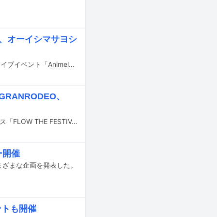
SA、オーイシマサヨシ
8月29～31日の3日間、埼玉・さいたまスーパーアリーナで開催されるアニソンライブイベント「Animelo Summer Live 2025 "ThanXX!"」の第1弾出演アーティストが発表された。
RANRODEO、
FLOWが6月14、15日に神奈川・ぴあアリーナMMで開催するアニソンロックフェス「FLOW THE FESTIVAL 2025」の出演アーティスト第1弾が発表された。
ー開催
さまざまな企画を発表した。
ントも開催