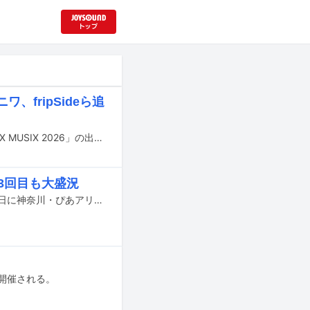
、fripSideら追
11月20日と21日に神奈川・横浜アリーナにて開催されるライブイベント「ANIMAX MUSIX 2026」の出演者第2弾が発表された。
」3回目も大盛況
FLOW主催のアニソンロックフェス「FLOW THE FESTIVAL 2026」が、6月6、7日に神奈川・ぴあアリーナMMで行われた。
開催される。