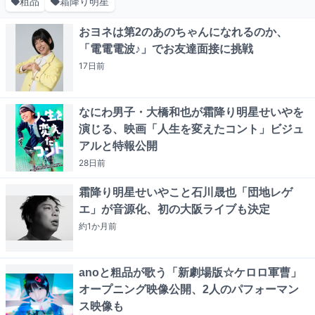
粗品
霜降り明星
おヨネは第2のあのちゃんになれるのか、
「電電電波♪」でお友達面接に挑戦
17日
前
なにわ男子・大橋和也が霜降り明星せいやを
演じる、映画「人生を変えたコント」ビジュ
アルと特報公開
28日
前
霜降り明星せいやこと石川晟也「団地レゲ
エ」が音源化、初の大阪ライブも決定
約1か月
前
anoと粗品が歌う「新劇場版☆ケロロ軍曹」
オープニング映像公開、2人のパフォーマン
ス映像も