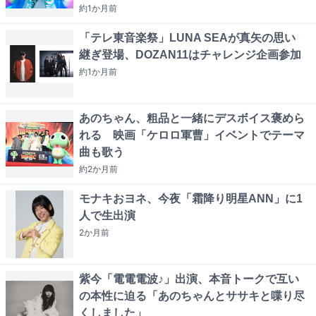
約1か月
前
「テレ東音楽祭」LUNA SEAが真矢の思い
継ぎ登場、DOZAN11はチャレンジ企画参加
約1か月
前
あのちゃん、粗品と一緒にデスボイス褒めら
れる 映画「ケロロ軍曹」イベントでテーマ
曲も歌う
約2か月
前
モナキおヨネ、今夜「霜降り明星ANN」に1
人で生出演
2か月
前
紫今「電電電波♪」出演、本音トークで互い
の本性に迫る「あのちゃんとササキと喋り尽
くしました」