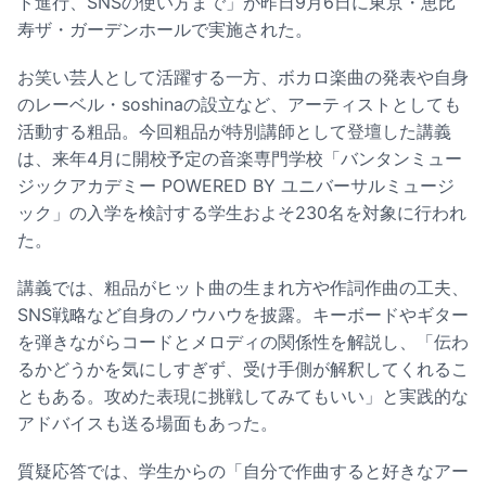
ド進行、SNSの使い方まで」が昨日9月6日に東京・恵比
寿ザ・ガーデンホールで実施された。
お笑い芸人として活躍する一方、ボカロ楽曲の発表や自身
のレーベル・soshinaの設立など、アーティストとしても
活動する粗品。今回粗品が特別講師として登壇した講義
は、来年4月に開校予定の音楽専門学校「バンタンミュー
ジックアカデミー POWERED BY ユニバーサルミュージ
ック」の入学を検討する学生およそ230名を対象に行われ
た。
講義では、粗品がヒット曲の生まれ方や作詞作曲の工夫、
SNS戦略など自身のノウハウを披露。キーボードやギター
を弾きながらコードとメロディの関係性を解説し、「伝わ
るかどうかを気にしすぎず、受け⼿側が解釈してくれるこ
ともある。攻めた表現に挑戦してみてもいい」と実践的な
アドバイスも送る場面もあった。
質疑応答では、学生からの「⾃分で作曲すると好きなアー