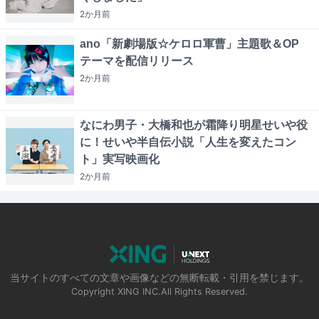
2か月
前
ano「新劇場版☆ケロロ軍曹」主題歌＆OP
テーマを配信リリース
2か月
前
なにわ男子・大橋和也が霜降り明星せいや役
に！せいや半自伝小説「人生を変えたコン
ト」実写映画化
2か月
前
当サイトのすべての文章や画像などの無断転載・引用を禁じます。
Copyright XING INC.All Rights Reserved.