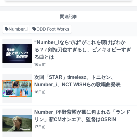
関連記事
Number_i
ODD Foot Works
“Number_iならでは”がこれを聴けばわか
る？ / 剣持刀也すぎるし、ピノキオピーすぎ
る曲とは
16日
前
次回「STAR」timelesz、トニセン、
Number_i、NCT WISHらの歌唱曲発表
16日
前
Number_i平野紫耀が風に包まれる「ランド
リン」新CMオンエア、監督はOSRIN
17日
前