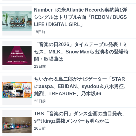
Number_iの米Atlantic Records契約第1弾
シングルはトリプルA面「REBON / BUGS
LIFE / DIGITAL GIRL」
18日
前
「音楽の日2026」タイムテーブル発表！ミ
セス、M!LK、Snow Manら出演者の登場時
間・歌唱曲は
23日
前
ちいかわ＆島二郎がナビゲーター「STAR」
にaespa、EBiDAN、syudou＆八木勇征、
純烈、TREASURE、乃木坂46
23日
前
TBS「音楽の日」ダンス企画の曲目発表、
s**t kingz選抜メンバーも明らかに
26日
前