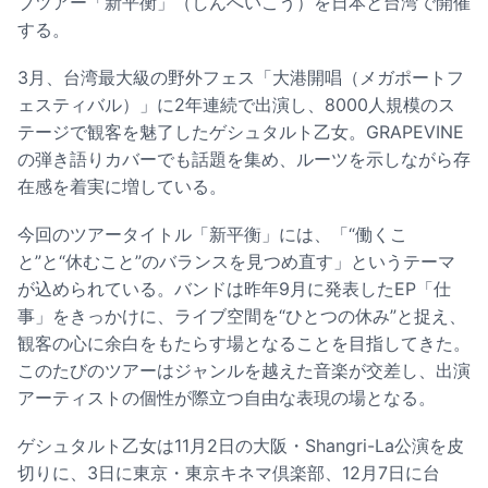
ブツアー「新平衡」（しんへいこう）を日本と台湾で開催
する。
3月、台湾最大級の野外フェス「大港開唱（メガポートフ
ェスティバル）」に2年連続で出演し、8000人規模のス
テージで観客を魅了したゲシュタルト乙女。GRAPEVINE
の弾き語りカバーでも話題を集め、ルーツを示しながら存
在感を着実に増している。
今回のツアータイトル「新平衡」には、「“働くこ
と”と“休むこと”のバランスを見つめ直す」というテーマ
が込められている。バンドは昨年9月に発表したEP「仕
事」をきっかけに、ライブ空間を“ひとつの休み”と捉え、
観客の心に余白をもたらす場となることを目指してきた。
このたびのツアーはジャンルを越えた音楽が交差し、出演
アーティストの個性が際立つ自由な表現の場となる。
ゲシュタルト乙女は11月2日の大阪・Shangri-La公演を皮
切りに、3日に東京・東京キネマ倶楽部、12月7日に台