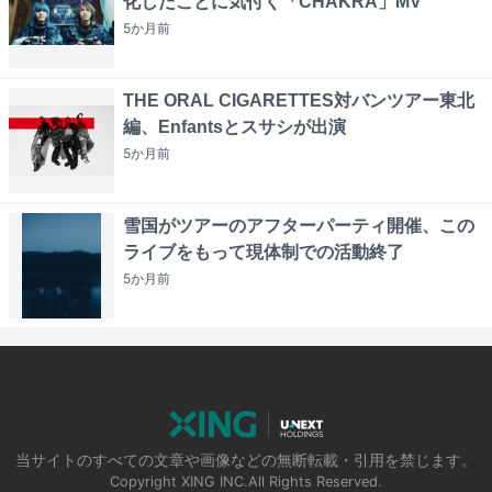
化したことに気付く「CHAKRA」MV
5か月
前
THE ORAL CIGARETTES対バンツアー東北
編、Enfantsとスサシが出演
5か月
前
雪国がツアーのアフターパーティ開催、この
ライブをもって現体制での活動終了
5か月
前
当サイトのすべての文章や画像などの無断転載・引用を禁じます。
Copyright XING INC.All Rights Reserved.