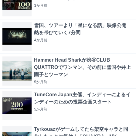
3か月
前
雪国、ツアーより「星になる話」映像公開
熱を帯びていく7分間
4か月
前
Hammer Head Sharkが渋谷CLUB
QUATTROでワンマン、その前に雪国や井上
園子とツーマン
5か月
前
TuneCore Japan主催、インディーによるイ
ンディーのための投票企画スタート
5か月
前
Tyrkouazがゲームしてたら架空キャラと同