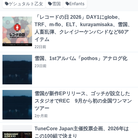
ゲシュタルト乙女
雪国
Enfants
「レコードの日 2026」DAY1にglobe、
TRF、m-flo、ELT、kurayamisaka、雪国、
人畜乱弾、クレイジーケンバンドなど60ア
イテム
22日
前
雪国、1stアルバム「pothos」アナログ化
23日
前
雪国が新作EPリリース、ゴッチが設立した
スタジオでREC 9月から初の全国ワンマン
ツアー
2か月
前
TuneCore Japan主催投票企画、2026年は
この100組で決まり