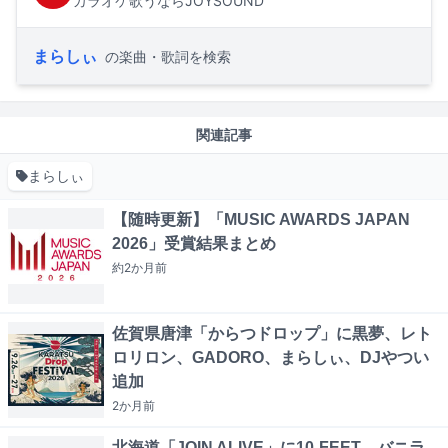
カラオケ歌うならJOYSOUND
まらしぃ
の楽曲・歌詞を検索
関連記事
まらしぃ
【随時更新】「MUSIC AWARDS JAPAN
2026」受賞結果まとめ
約2か月
前
佐賀県唐津「からつドロップ」に黒夢、レト
ロリロン、GADORO、まらしぃ、DJやつい
追加
2か月
前
北海道「JOIN ALIVE」に10-FEET、バニラ