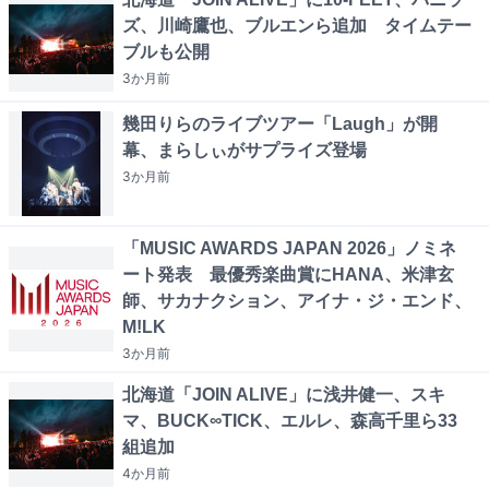
ズ、川崎鷹也、ブルエンら追加 タイムテー
ブルも公開
3か月
前
幾田りらのライブツアー「Laugh」が開
幕、まらしぃがサプライズ登場
3か月
前
「MUSIC AWARDS JAPAN 2026」ノミネ
ート発表 最優秀楽曲賞にHANA、米津玄
師、サカナクション、アイナ・ジ・エンド、
M!LK
3か月
前
北海道「JOIN ALIVE」に浅井健一、スキ
マ、BUCK∞TICK、エルレ、森高千里ら33
組追加
4か月
前