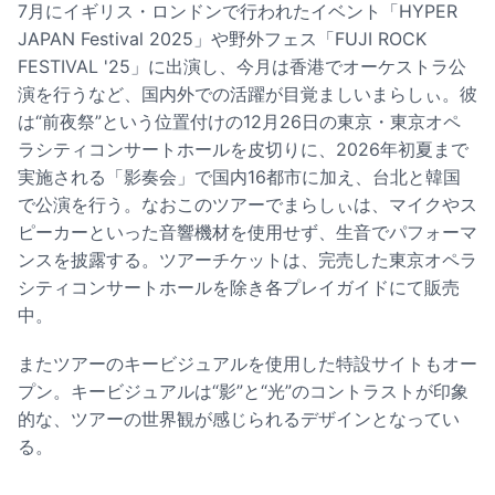
7月にイギリス・ロンドンで行われたイベント「HYPER
JAPAN Festival 2025」や野外フェス「FUJI ROCK
FESTIVAL '25」に出演し、今月は香港でオーケストラ公
演を行うなど、国内外での活躍が目覚ましいまらしぃ。彼
は“前夜祭”という位置付けの12月26日の東京・東京オペ
ラシティコンサートホールを皮切りに、2026年初夏まで
実施される「影奏会」で国内16都市に加え、台北と韓国
で公演を行う。なおこのツアーでまらしぃは、マイクやス
ピーカーといった音響機材を使用せず、生音でパフォーマ
ンスを披露する。ツアーチケットは、完売した東京オペラ
シティコンサートホールを除き各プレイガイドにて販売
中。
またツアーのキービジュアルを使用した特設サイトもオー
プン。キービジュアルは“影”と“光”のコントラストが印象
的な、ツアーの世界観が感じられるデザインとなってい
る。