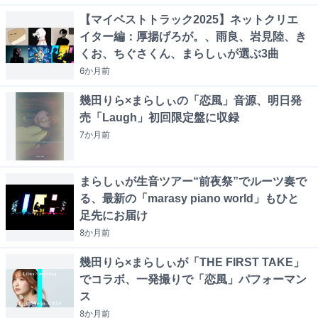
【マイベストトラック2025】ネットクリエ
イター編：厚揚げろが。、雨良、岩見陸、き
くお、ちぐさくん、まらしぃが選ぶ3曲
6か月
前
幾田りら×まらしぃの「恋風」音源、明日発
売「Laugh」初回限定盤に収録
7か月
前
まらしぃが生音ツアー“前夜祭”でルーツ奏で
る、最新の「marasy piano world」もひと
足先にお届け
8か月
前
幾田りら×まらしぃが「THE FIRST TAKE」
でコラボ、一発撮りで「恋風」パフォーマン
ス
8か月
前