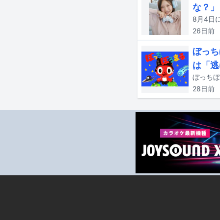
な？」
26日
前
ぼっち
は「逃
28日
前