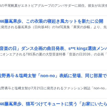
46藤嶌果歩、この衣装の寝起き風カットを新たに公開
「音楽の日」ダンス企画の曲目発表、s**t kingz選抜メ
K佐野勇斗＆塩﨑太智「non-no」表紙に登場、同じ部屋
46藤嶌果歩、猫耳つけてキュートに笑う「お家にいた