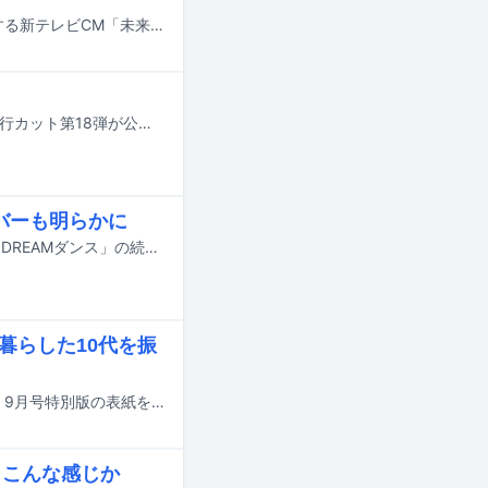
日向坂46の平尾帆夏がエネトピアグループのアンバサダーに就任。彼女が出演する新テレビCM「未来を動かすチカラ。」編の放送が、本日7月14日に山陰エリアでスタートした。
8月4日に発売される藤嶌果歩（日向坂46）の1st写真集「果実の歩幅」より、先行カット第18弾が公開された。
ンバーも明らかに
7月18日にオンエアされるTBS系の夏の大型音楽特番「音楽の日2026」の企画「DREAMダンス」の続報が明らかに。番組の出演アーティスト第4弾やそのほかの企画詳細も発表された。
で暮らした10代を振
M!LKの佐野勇斗と塩﨑太智が7月21日に発売されるファッション雑誌「non-no」9月号特別版の表紙を飾る。
らこんな感じか