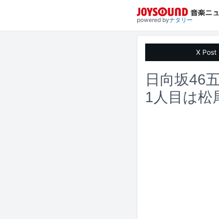
powered by
ナタリー
X Post
日向坂46
1人目は松