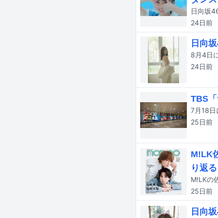
24日
前
日向坂
24日
前
TBS
25日
前
M!L
り返る
25日
前
日向坂