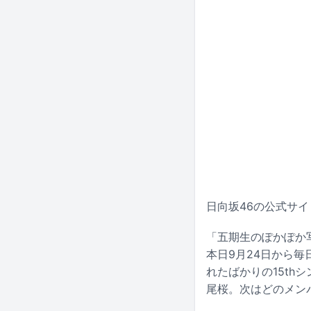
日向坂46の公式サ
「五期生のぽかぽか
本日9月24日から
れたばかりの15t
尾桜。次はどのメン