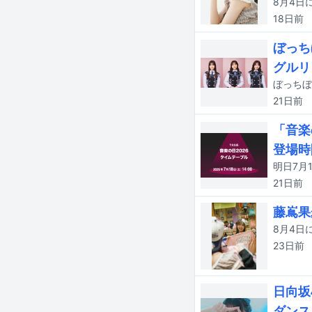
18日
前
ぼっち
グルリ
21日
前
「音楽
登場時
21日
前
藤嶌果
23日
前
日向坂
ダンス