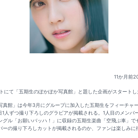
11か月前
2
イトにて「五期生のぽかぽか写真館」と題した企画がスタートし
写真館」は今年3月にグループに加入した五期生をフィーチャ
毎日1人ずつ撮り下ろしのグラビアが掲載される。1人目のメンバ
hシングル「お願いバッハ！」に収録の五期生楽曲「空飛ぶ車」で
バーの撮り下ろしカットが掲載されるのか、ファンは楽しみに