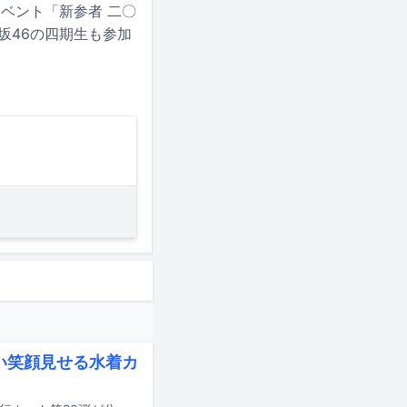
ブイベント「新参者 二〇
、櫻坂46の四期生も参加
い笑顔見せる水着カ