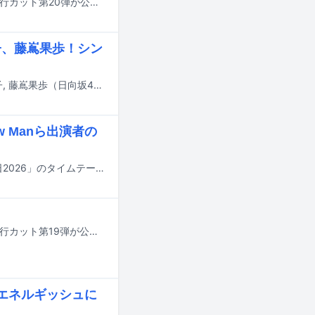
8月4日に発売される藤嶌果歩（日向坂46）の1st写真集「果実の歩幅」より、先行カット第20弾が公開された。
子、藤嶌果歩！シン
ぼっちぼろまるの新曲「ロマンティックがほしいなら feat. 小坂菜緒, 正源司陽子, 藤嶌果歩（日向坂46）」が、本日7月18日に配信リリースされた。
w Manら出演者の
明日7月18日にTBS系で8時間にわたって放送される夏の大型音楽特番「音楽の日2026」のタイムテーブルが発表された。
8月4日に発売される藤嶌果歩（日向坂46）の1st写真集「果実の歩幅」より、先行カット第19弾が公開された。
エネルギッシュに