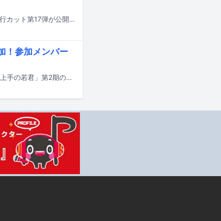
8月4日に発売される藤嶌果歩（日向坂46）の1st写真集「果実の歩幅」より、先行カット第17弾が公開された。
参加！参加メンバー
ぼっちぼろまるの新曲「ロマンティックがほしいなら」が、テレビアニメ「逃げ上手の若君」第2期のエンディングテーマに決定した。