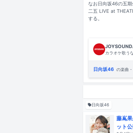
なお日向坂46の五期生
二五 LIVE at T
する。
JOYSOUND
カラオケ歌うな
日向坂46
の楽曲・
日向坂46
藤嶌果
ット公