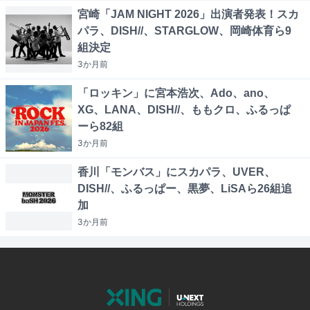
宮崎「JAM NIGHT 2026」出演者発表！スカ
パラ、DISH//、STARGLOW、岡崎体育ら9
組決定
3か月
前
「ロッキン」に宮本浩次、Ado、ano、
XG、LANA、DISH//、ももクロ、ふるっぱ
ーら82組
3か月
前
香川「モンバス」にスカパラ、UVER、
DISH//、ふるっぱー、黒夢、LiSAら26組追
加
3か月
前