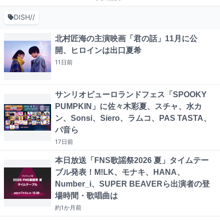
DISH//
北村匠海の主演映画「君の話」11月に公
開、ヒロインは出口夏希
11日
前
サンリオピューロランドフェス「SPOOKY
PUMPKIN」に佐々木彩夏、スチャ、水カ
ン、Sonsi、Siero、ラムコ、PAS TASTA、
パ音ら
17日
前
本日放送「FNS歌謡祭2026 夏」タイムテー
ブル発表！M!LK、モナキ、HANA、
Number_i、SUPER BEAVERら出演者の登
場時間・歌唱曲は
約1か月
前