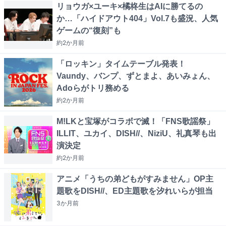
リョウガ×ユーキ×橘柊生はAIに勝てるの
か…「ハイドアウト404」Vol.7も盛況、人気
ゲームの“復刻”も
約2か月
前
「ロッキン」タイムテーブル発表！
Vaundy、バンプ、ずとまよ、あいみょん、
Adoらがトリ務める
約2か月
前
M!LKと宝塚がコラボで滅！「FNS歌謡祭」
ILLIT、ユカイ、DISH//、NiziU、礼真琴も出
演決定
約2か月
前
アニメ「うちの弟どもがすみません」OP主
題歌をDISH//、ED主題歌を汐れいらが担当
3か月
前