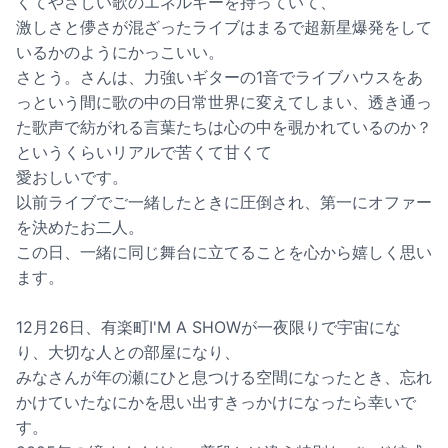
くてやさしい歌のエネルギーを持っていて、
激しさと儚さが混ざったライブはまるで超新星爆発をして
いるかのようにかっこいい。
さとう。さんは、力強いギターの1音でライブハウスをあ
っという間に歌の中の日常世界に変えてしまい、透き通っ
た歌声で紡がれる言葉たちは心の中を覗かれているのか？
というくらいリアルで苦くて甘くて
愛おしいです。
以前ライブでご一緒したときに圧倒され、第一にオファー
を決めたお二人。
この日、一緒に同じ舞台に立てることを心から嬉しく思い
ます。
12月26日、有楽町I'M A SHOWが一夜限りで宇宙にな
り、大切な人との部屋になり、
みなさんが年の瀬にひと息つける空間になったとき、忘れ
かけていたなにかを思い出すきっかけになったら幸いで
す。