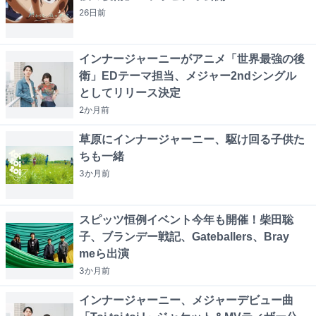
26日
前
インナージャーニーがアニメ「世界最強の後
衛」EDテーマ担当、メジャー2ndシングル
としてリリース決定
2か月
前
草原にインナージャーニー、駆け回る子供た
ちも一緒
3か月
前
スピッツ恒例イベント今年も開催！柴田聡
子、ブランデー戦記、Gateballers、Bray
meら出演
3か月
前
インナージャーニー、メジャーデビュー曲