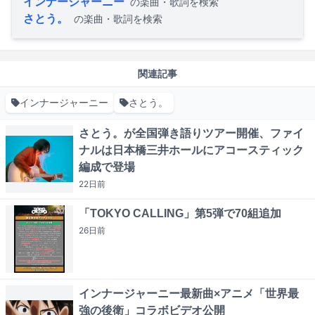
インナージャーニー
の楽曲・歌詞を検索
さとう。
の楽曲・歌詞を検索
関連記事
インナージャーニー
さとう。
さとう。が全国弾き語りツアー開催、ファイ
ナルは日本橋三井ホールにアコースティック
編成で登場
22日
前
「TOKYO CALLING」第5弾で70組追加
26日
前
インナージャーニー最新曲×アニメ「世界最
強の後衛」コラボビデオ公開