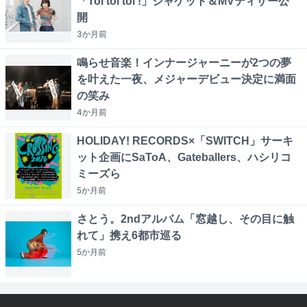
「Toi toi toi !」ジャケット＆MVティザー公
開
3か月
前
鳴らせ音楽！インナージャーニーが2つの夢
を叶えた一夜、メジャーデビュー決定に満面
の笑み
4か月
前
HOLIDAY! RECORDS×「SWITCH」サーキ
ット企画にSaToA、Gateballers、ハシリコ
ミーズら
5か月
前
さとう。2ndアルバム「窓越し、その目に触
れて」携え6都市巡る
5か月
前