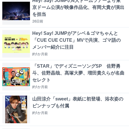
Hey! Say! JUMPの4大ドームツアーより東
京ドーム公演が映像作品化、有岡大貴が演出
を担当
26日
前
Hey! Say! JUMPがアシベ＆ゴマちゃんと
「CUE CUE CUTE」MVで共演、ゴマ語の
メンバー紹介に注目
約1か月
前
「STAR」でディズニーソングSP 佐野勇
斗、佐野晶哉、髙塚大夢、増田貴久らが名曲
セレクト
約1か月
前
山田涼介「sweet」表紙に初登場、浴衣姿の
ピンナップも付属
約1か月
前