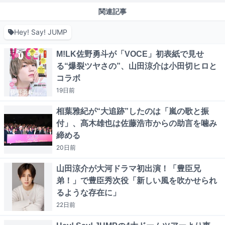
関連記事
Hey! Say! JUMP
M!LK佐野勇斗が「VOCE」初表紙で見せ
る“爆裂ツヤさの”、山田涼介は小田切ヒロと
コラボ
19日
前
相葉雅紀が“大追跡”したのは「嵐の歌と振
付」、髙木雄也は佐藤浩市からの助言を噛み
締める
20日
前
山田涼介が大河ドラマ初出演！「豊臣兄
弟！」で豊臣秀次役「新しい風を吹かせられ
るような存在に」
22日
前