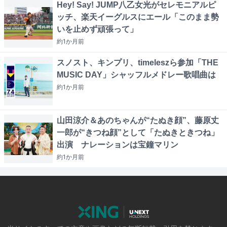
Hey! Say! JUMP八乙女光がセレモニアルピ
ッチ、楽天イーグルスにエール「このまま勢
いを止めず頑張って」
約1か月
前
スノスト、キンプリ、timeleszら参加「THE
MUSIC DAY」シャッフルメドレー歌唱曲は
約1か月
前
山田涼介＆あのちゃんが“たぬき顔”、藤原丈
一郎が“きつね顔”として「たぬきときつね」
出演 ナレーションは宝鐘マリン
約1か月
前