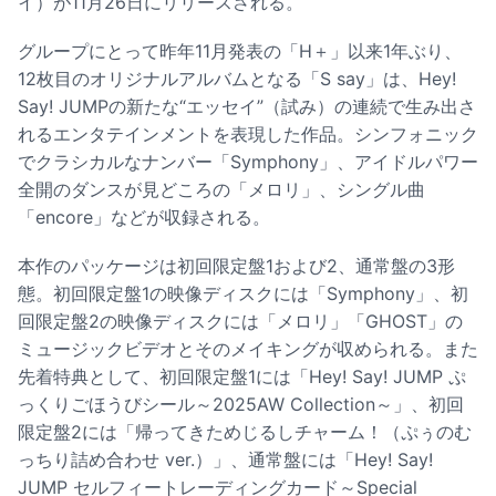
イ）が11月26日にリリースされる。
グループにとって昨年11月発表の「H＋」以来1年ぶり、
12枚目のオリジナルアルバムとなる「S say」は、Hey!
Say! JUMPの新たな“エッセイ”（試み）の連続で生み出さ
れるエンタテインメントを表現した作品。シンフォニック
でクラシカルなナンバー「Symphony」、アイドルパワー
全開のダンスが見どころの「メロリ」、シングル曲
「encore」などが収録される。
本作のパッケージは初回限定盤1および2、通常盤の3形
態。初回限定盤1の映像ディスクには「Symphony」、初
回限定盤2の映像ディスクには「メロリ」「GHOST」の
ミュージックビデオとそのメイキングが収められる。また
先着特典として、初回限定盤1には「Hey! Say! JUMP ぷ
っくりごほうびシール～2025AW Collection～」、初回
限定盤2には「帰ってきためじるしチャーム！（ぷぅのむ
っちり詰め合わせ ver.）」、通常盤には「Hey! Say!
JUMP セルフィートレーディングカード～Special