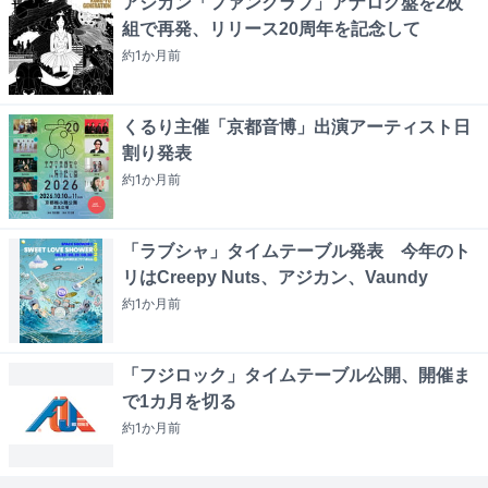
アジカン「ファンクラブ」アナログ盤を2枚
組で再発、リリース20周年を記念して
約1か月
前
くるり主催「京都音博」出演アーティスト日
割り発表
約1か月
前
「ラブシャ」タイムテーブル発表 今年のト
リはCreepy Nuts、アジカン、Vaundy
約1か月
前
「フジロック」タイムテーブル公開、開催ま
で1カ月を切る
約1か月
前