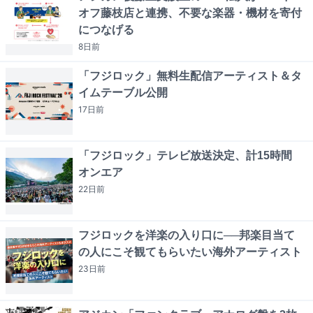
オフ藤枝店と連携、不要な楽器・機材を寄付
につなげる
8日
前
「フジロック」無料生配信アーティスト＆タ
イムテーブル公開
17日
前
「フジロック」テレビ放送決定、計15時間
オンエア
22日
前
フジロックを洋楽の入り口に──邦楽目当て
の人にこそ観てもらいたい海外アーティスト
23日
前