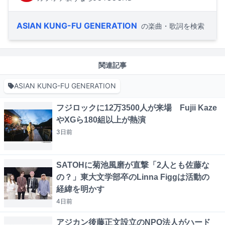
ASIAN KUNG-FU GENERATION
の楽曲・歌詞を検索
関連記事
ASIAN KUNG-FU GENERATION
フジロックに12万3500人が来場 Fujii Kaze
やXGら180組以上が熱演
3日
前
SATOHに菊池風磨が直撃「2人とも佐藤な
の？」東大文学部卒のLinna Figgは活動の
経緯を明かす
4日
前
アジカン後藤正文設立のNPO法人がハード