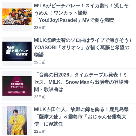
M!LKがビーチバレー！スイカ割り！流しそ
うめん！ワンカット撮影
「You!Joy!Parade!」MVで夏を満喫
22日
前
M!LK塩﨑太智のソロ曲はライブで沸きそう /
YOASOBI「オリオン」が描く葛藤と希望の
物語
22日
前
「音楽の日2026」タイムテーブル発表！ミ
セス、M!LK、Snow Manら出演者の登場時
間・歌唱曲は
22日
前
M!LK吉田仁人、故郷に錦を飾る！鹿児島県
「薩摩大使」＆霧島市「おじゃんせ霧島大
使」にW就任
22日
前