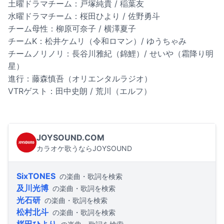
土曜ドラマチーム：戸塚純貴 / 稲葉友
水曜ドラマチーム：桜田ひより / 佐野勇斗
チーム母性：柳原可奈子 / 横澤夏子
チームK：松井ケムリ（令和ロマン）/ ゆうちゃみ
チームノリノリ：長谷川雅紀（錦鯉）/ せいや（霜降り明
星）
進行：藤森慎吾（オリエンタルラジオ）
VTRゲスト：田中史朗 / 荒川（エルフ）
JOYSOUND.COM
カラオケ歌うならJOYSOUND
SixTONES
の楽曲・歌詞を検索
及川光博
の楽曲・歌詞を検索
光石研
の楽曲・歌詞を検索
松村北斗
の楽曲・歌詞を検索
桜田ひより