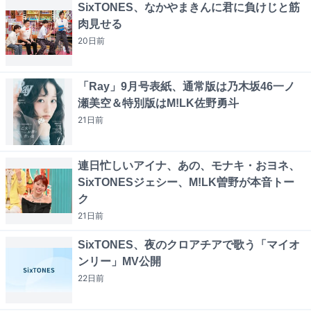
SixTONES、なかやまきんに君に負けじと筋
肉見せる
20日
前
「Ray」9月号表紙、通常版は乃木坂46一ノ
瀬美空＆特別版はM!LK佐野勇斗
21日
前
連日忙しいアイナ、あの、モナキ・おヨネ、
SixTONESジェシー、M!LK曽野が本音トー
ク
21日
前
SixTONES、夜のクロアチアで歌う「マイオ
ンリー」MV公開
22日
前