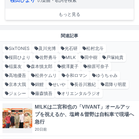
の楽曲・歌詞を検索
もっと見る
関連記事
SixTONES
及川光博
光石研
松村北斗
桜田ひより
佐野勇斗
M!LK
田中樹
戸塚純貴
稲葉友
森本慎太郎
横澤夏子
柳原可奈子
高地優吾
松井ケムリ
令和ロマン
ゆうちゃみ
京本大我
錦鯉
せいや
長谷川雅紀
霜降り明星
ジェシー
藤森慎吾
オリエンタルラジオ
M!LKは二宮和也の「VIVANT」オールアッ
プを祝えるか、塩﨑＆曽野は自転車で現場へ
急行
20日
前