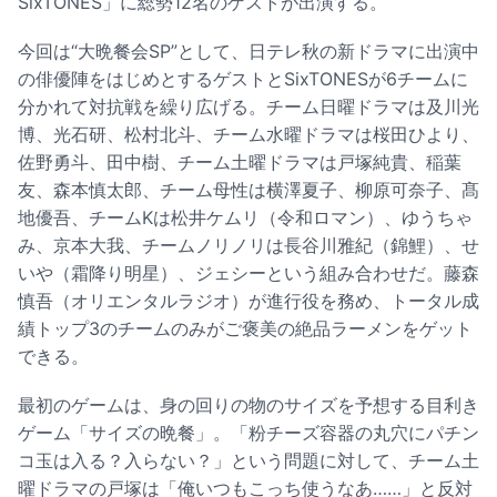
SixTONES」に総勢12名のゲストが出演する。
今回は“大晩餐会SP”として、日テレ秋の新ドラマに出演中
の俳優陣をはじめとするゲストとSixTONESが6チームに
分かれて対抗戦を繰り広げる。チーム日曜ドラマは及川光
博、光石研、松村北斗、チーム水曜ドラマは桜田ひより、
佐野勇斗、田中樹、チーム土曜ドラマは戸塚純貴、稲葉
友、森本慎太郎、チーム母性は横澤夏子、柳原可奈子、髙
地優吾、チームKは松井ケムリ（令和ロマン）、ゆうちゃ
み、京本大我、チームノリノリは長谷川雅紀（錦鯉）、せ
いや（霜降り明星）、ジェシーという組み合わせだ。藤森
慎吾（オリエンタルラジオ）が進行役を務め、トータル成
績トップ3のチームのみがご褒美の絶品ラーメンをゲット
できる。
最初のゲームは、身の回りの物のサイズを予想する目利き
ゲーム「サイズの晩餐」。「粉チーズ容器の丸穴にパチン
コ玉は入る？入らない？」という問題に対して、チーム土
曜ドラマの戸塚は「俺いつもこっち使うなあ……」と反対